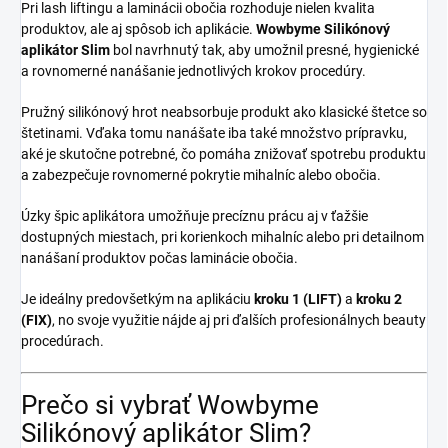
Pri lash liftingu a laminácii obočia rozhoduje nielen kvalita
produktov, ale aj spôsob ich aplikácie.
Wowbyme Silikónový
aplikátor Slim
bol navrhnutý tak, aby umožnil presné, hygienické
a rovnomerné nanášanie jednotlivých krokov procedúry.
Pružný silikónový hrot neabsorbuje produkt ako klasické štetce so
štetinami. Vďaka tomu nanášate iba také množstvo prípravku,
aké je skutočne potrebné, čo pomáha znižovať spotrebu produktu
a zabezpečuje rovnomerné pokrytie mihalníc alebo obočia.
Úzky špic aplikátora umožňuje precíznu prácu aj v ťažšie
dostupných miestach, pri korienkoch mihalníc alebo pri detailnom
nanášaní produktov počas laminácie obočia.
Je ideálny predovšetkým na aplikáciu
kroku 1 (LIFT)
a
kroku 2
(FIX)
, no svoje využitie nájde aj pri ďalších profesionálnych beauty
procedúrach.
Prečo si vybrať Wowbyme
Silikónový aplikátor Slim?