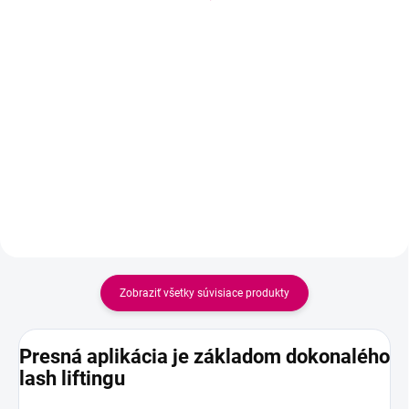
4,20 €
od 2,25 € bez DPH
3,41 € bez DPH
Detail
Detail
Elegantný reklamný set, ktorý
obsahuje kovové guľôčkové pero
Profesionálna pomôcka na
a ceruzku s gumou v dizajne
presné nanášanie produktov pri
značky WOWBYME. Skvelý
lash liftingu a laminácii obočia.
doplnok na recepciu salónu,
Špeciálne tvarovaná silikónová
školenia, beauty eventy alebo ako
hlavica umožňuje rýchlu, čistú a
milý darček pre...
kontrolovanú aplikáciu
laminačných a...
Zobraziť všetky súvisiace produkty
Presná aplikácia je základom dokonalého
lash liftingu