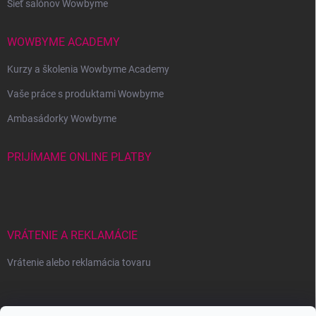
Sieť salónov Wowbyme
WOWBYME ACADEMY
Kurzy a školenia Wowbyme Academy
Vaše práce s produktami Wowbyme
Ambasádorky Wowbyme
PRIJÍMAME ONLINE PLATBY
VRÁTENIE A REKLAMÁCIE
Vrátenie alebo reklamácia tovaru