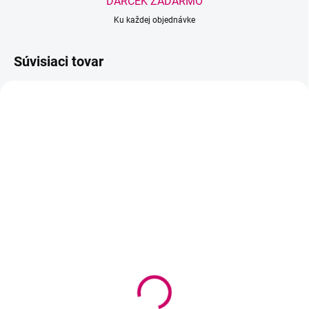
DARČEK ZADARMO
Ku každej objednávke
Súvisiaci tovar
AKCIA
BESTSELLER
SKLADOM
SKLADOM
(>5 KS)
(>5 KS)
Wowbyme sada
Wowbyme silikónový
pero+ceruzka
štetec na lash lifting a
lamináciu obočia L
2,77 €
od