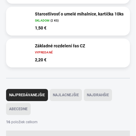
Starostlivosť o umelé mihalnice, kartička 10ks
SKLADOM
(2 KS)
1,50 €
Základné rozdelení řas CZ
VYPREDANÉ
2,20 €
R
a
NAJPREDÁVANEJŠIE
NAJLACNEJŠIE
NAJDRAHŠIE
d
e
ABECEDNE
n
i
16
položiek celkom
e
p