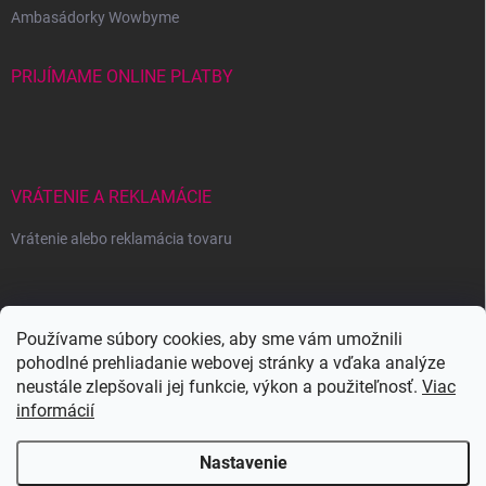
Ambasádorky Wowbyme
PRIJÍMAME ONLINE PLATBY
VRÁTENIE A REKLAMÁCIE
Vrátenie alebo reklamácia tovaru
Wowbyme.sk
Používame súbory cookies, aby sme vám umožnili
pohodlné prehliadanie webovej stránky a vďaka analýze
neustále zlepšovali jej funkcie, výkon a použiteľnosť.
Viac
informácií
Nastavenie