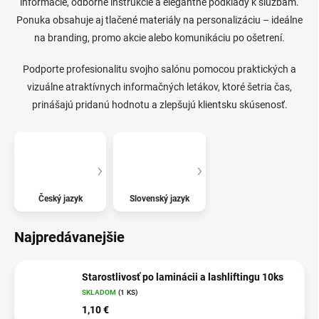
informácie, odborné inštrukcie a elegantné podklady k službám.
Ponuka obsahuje aj tlačené materiály na personalizáciu – ideálne
na branding, promo akcie alebo komunikáciu po ošetrení.
Podporte profesionalitu svojho salónu pomocou praktických a
vizuálne atraktívnych informačných letákov, ktoré šetria čas,
prinášajú pridanú hodnotu a zlepšujú klientsku skúsenosť.
Český jazyk
Slovenský jazyk
Najpredávanejšie
Starostlivosť po laminácii a lashliftingu 10ks
SKLADOM
(1 KS)
1,10 €