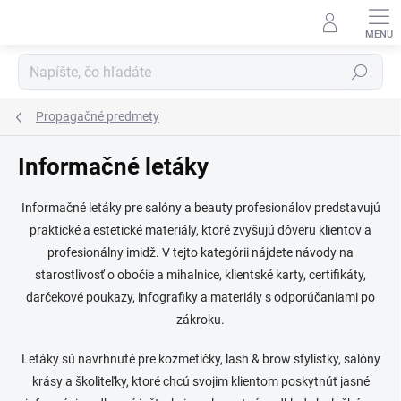
Prejsť
na
obsah
Hľadať
Propagačné predmety
Informačné letáky
Informačné letáky pre salóny a beauty profesionálov predstavujú
praktické a estetické materiály, ktoré zvyšujú dôveru klientov a
profesionálny imidž. V tejto kategórii nájdete návody na
starostlivosť o obočie a mihalnice, klientské karty, certifikáty,
darčekové poukazy, infografiky a materiály s odporúčaniami po
zákroku.
Letáky sú navrhnuté pre kozmetičky, lash & brow stylistky, salóny
krásy a školiteľky, ktoré chcú svojim klientom poskytnúť jasné