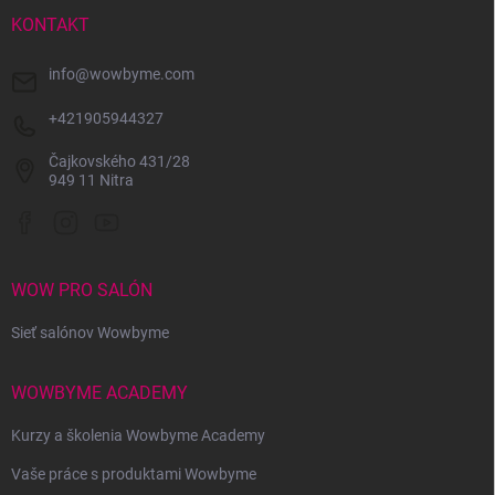
t
v
i
KONTAKT
ý
e
p
info
@
wowbyme.com
i
s
+421905944327
u
Čajkovského 431/28
949 11 Nitra
WOW PRO SALÓN
Sieť salónov Wowbyme
WOWBYME ACADEMY
Kurzy a školenia Wowbyme Academy
Vaše práce s produktami Wowbyme