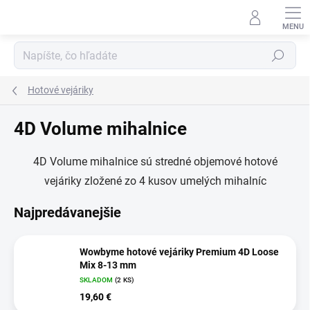
Prejsť
na
obsah
Hľadať
Hotové vejáriky
4D Volume mihalnice
4D Volume mihalnice sú stredné objemové hotové
vejáriky zložené zo 4 kusov umelých mihalníc
Najpredávanejšie
Wowbyme hotové vejáriky Premium 4D Loose
Mix 8-13 mm
SKLADOM
(2 KS)
19,60 €