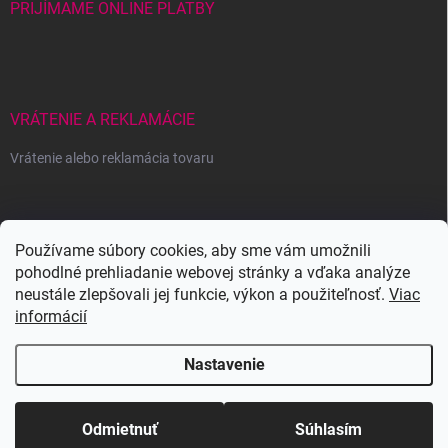
PRIJÍMAME ONLINE PLATBY
VRÁTENIE A REKLAMÁCIE
Vrátenie alebo reklamácia tovaru
Wowbyme.sk
Používame súbory cookies, aby sme vám umožnili
pohodlné prehliadanie webovej stránky a vďaka analýze
neustále zlepšovali jej funkcie, výkon a použiteľnosť.
Viac
informácií
Nastavenie
Copyright 2026
WOWBYME
. Všetky práva vyhradené.
Upraviť nastavenie
cookies
Odmietnuť
Súhlasím