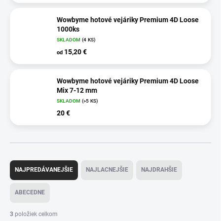
Wowbyme hotové vejáriky Premium 4D Loose
1000ks
SKLADOM
(4 KS)
15,20 €
od
Wowbyme hotové vejáriky Premium 4D Loose
Mix 7-12 mm
SKLADOM
(>5 KS)
20 €
R
a
NAJPREDÁVANEJŠIE
NAJLACNEJŠIE
NAJDRAHŠIE
d
e
ABECEDNE
n
i
3
položiek celkom