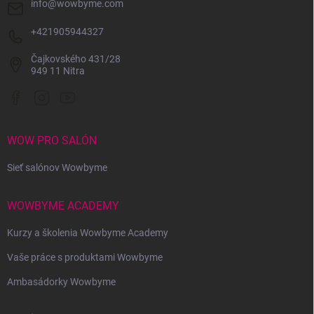
info
@
wowbyme.com
y
v
ý
+421905944327
p
i
Čajkovského 431/28
s
949 11 Nitra
u
WOW PRO SALÓN
Sieť salónov Wowbyme
WOWBYME ACADEMY
Kurzy a školenia Wowbyme Academy
Vaše práce s produktami Wowbyme
Ambasádorky Wowbyme