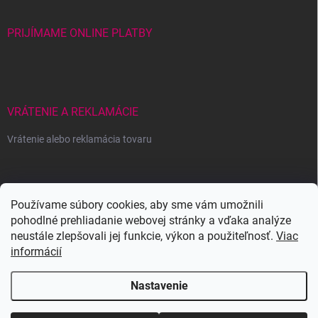
PRIJÍMAME ONLINE PLATBY
VRÁTENIE A REKLAMÁCIE
Vrátenie alebo reklamácia tovaru
Wowbyme.sk
Používame súbory cookies, aby sme vám umožnili
pohodlné prehliadanie webovej stránky a vďaka analýze
neustále zlepšovali jej funkcie, výkon a použiteľnosť.
Viac
informácií
Nastavenie
Copyright 2026
WOWBYME
. Všetky práva vyhradené.
Upraviť nastavenie