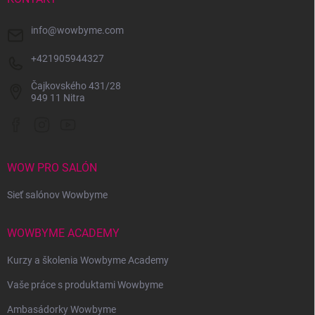
e
info
@
wowbyme.com
+421905944327
Čajkovského 431/28
949 11 Nitra
WOW PRO SALÓN
Sieť salónov Wowbyme
WOWBYME ACADEMY
Kurzy a školenia Wowbyme Academy
Vaše práce s produktami Wowbyme
Ambasádorky Wowbyme