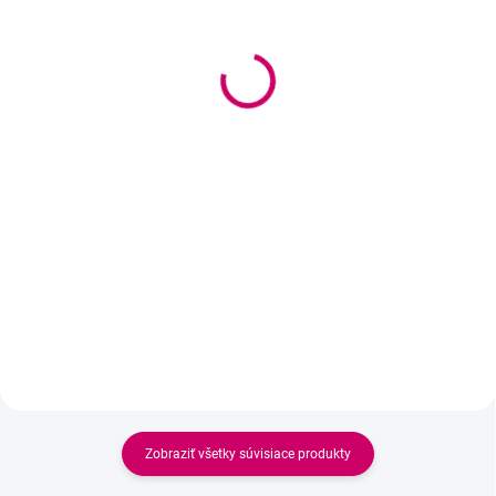
(>5 KS)
Ceruzka na microblading
Ceruzka na microblading
a PMU - grey
a PMU - light coffee
3,20 €
4,80 €
2,60 € bez DPH
3,90 € bez DPH
Detail
Do košíka
Farba – šedá Obsah balenia –
Farba – bledá káva Obsah
1ks Typ – vodeodolná
balenia – 1ks Typ – vodeodolná
Zobraziť všetky súvisiace produkty