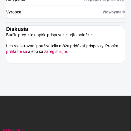
Výrobca
:
Wowbyme®
Diskusia
Buďte prvý, kto napíše príspevok k tejto položke.
Len registrovaní používatelia môžu pridávať príspevky. Prosím
prihláste sa
alebo sa
zaregistrujte
.
Z
á
p
ä
t
i
KONTAKT