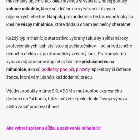
maximálny objem a flexibilitu stylingu si vyberte z našej ponuky
volume mihalníc
, ktoré sú ideálne na vytváranie rôznych
objemových efektov. Naopak, pre moderné a textúrované looky sú
ideálne
wispy mihalnice
, ktoré dodajú očiam jedinečný charakter.
Každý typ mihalníc je starostlivo vybraný tak, aby spĺňal nároky
profesionálnych lash stylistov aj začiatočníkov – od prirodzeného
denného efektu až po dramatický večerný look. Pre kompletnú
výbavu odporúčame doplniť aj kvalitné
príslušenstvo na
mihalnice
, ako sú
podložky pod oči
,
pinzety
, aplikátory či čistiace
štetce, ktoré vám uľahčia každodennú prácu.
Všetky produkty máme SKLADOM s možnosťou expresného
dodania do 24 hodín, takže môžete rýchlo doplniť svoju výbavu
alebo začať pracovať ihneď.
Ako vybrať správnu dĺžku a zakrivenie mihalníc?