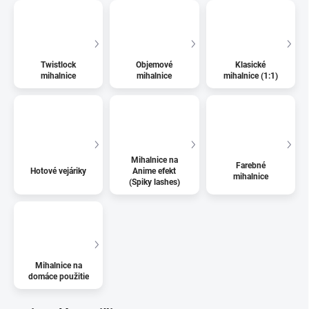
Twistlock
Objemové
Klasické
mihalnice
mihalnice
mihalnice (1:1)
Mihalnice na
Farebné
Hotové vejáriky
Anime efekt
mihalnice
(Spiky lashes)
Mihalnice na
domáce použitie