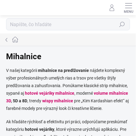
Prejsť
na
obsah
Hľadať
Domov
Mihalnice
V našej kategórii
mihalnice na predlžovanie
nájdete komplexný
výber profesionálnych umelých rias a trsov pre všetky štýly
predlžovania a zahusťovania. Ponúkame klasické strip mihalnice,
sypané aj
hotové vejáriky mihalnice
, moderné
volume mihalnice
3D
, 5D a 8D
, trendy
wispy mihalnice
pre „Kim Kardashian efekt“ aj
farebné modely pre výrazný look či kreatívne líčenie.
Ak hľadáte rýchlosť a efektivitu pri práci, odporúčame preskúmať
kategóriu
hotové vejáriky
, ktoré výrazne urýchľujú aplikáciu. Pre