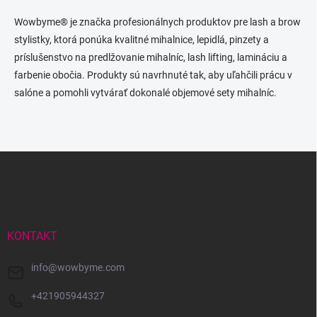
o
i
e
v
Wowbyme® je značka profesionálnych produktov pre lash a brow
p
a
stylistky, ktorá ponúka kvalitné mihalnice, lepidlá, pinzety a
r
n
v
príslušenstvo na predlžovanie mihalníc, lash lifting, lamináciu a
i
k
farbenie obočia. Produkty sú navrhnuté tak, aby uľahčili prácu v
e
y
salóne a pomohli vytvárať dokonalé objemové sety mihalníc.
v
ý
p
i
s
Z
u
á
p
ä
t
i
KONTAKT
e
info
@
wowbyme.com
+421905944327