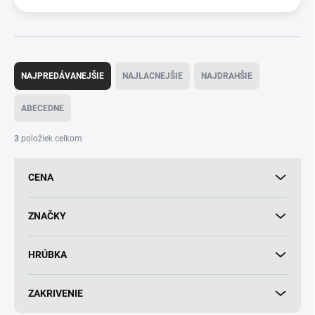
R
a
NAJPREDÁVANEJŠIE
NAJLACNEJŠIE
NAJDRAHŠIE
d
e
ABECEDNE
n
i
3
položiek celkom
e
p
CENA
r
o
d
ZNAČKY
u
k
HRÚBKA
t
o
v
ZAKRIVENIE