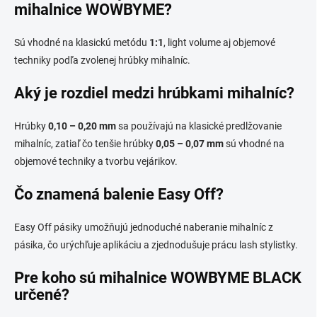
á
mihalnice WOWBYME?
d
a
c
Sú vhodné na klasickú metódu
1:1
, light volume aj objemové
i
techniky podľa zvolenej hrúbky mihalníc.
e
p
Aký je rozdiel medzi hrúbkami mihalníc?
r
v
k
Hrúbky
0,10 – 0,20 mm
sa používajú na klasické predlžovanie
y
mihalníc, zatiaľ čo tenšie hrúbky
0,05 – 0,07 mm
sú vhodné na
v
objemové techniky a tvorbu vejárikov.
ý
p
i
Čo znamená balenie Easy Off?
s
u
Easy Off pásiky umožňujú jednoduché naberanie mihalníc z
pásika, čo urýchľuje aplikáciu a zjednodušuje prácu lash stylistky.
Pre koho sú mihalnice WOWBYME BLACK
určené?