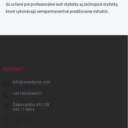
Sú určené pre profesionálne lash stylistky aj začínajúce stylistky,
ktoré vykonávajú semipermanentné predlžovanie mihalníc.
Z
á
p
ä
t
i
KONTAKT
e
info
@
wowbyme.com
+421905944327
Čajkovského 431/28
949 11 Nitra