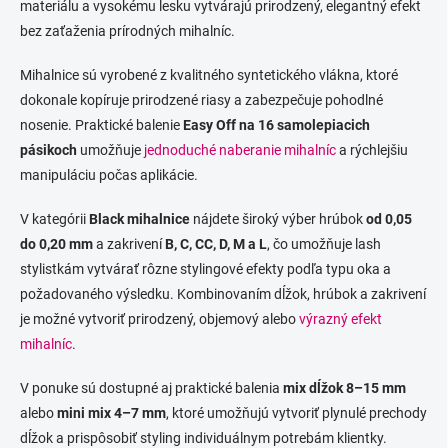
materiálu a vysokému lesku vytvárajú prirodzený, elegantný efekt
bez zaťaženia prírodných mihalníc.
Mihalnice sú vyrobené z kvalitného syntetického vlákna, ktoré
dokonale kopíruje prirodzené riasy a zabezpečuje pohodlné
nosenie. Praktické balenie
Easy Off na 16 samolepiacich
pásikoch
umožňuje
jednoduché naberanie mihalníc
a rýchlejšiu
manipuláciu počas aplikácie.
V kategórii
Black mihalnice
nájdete široký výber hrúbok
od 0,05
do 0,20 mm
a zakrivení
B, C, CC, D, M a L
, čo umožňuje lash
stylistkám vytvárať rôzne stylingové efekty podľa typu oka a
požadovaného výsledku. Kombinovaním dĺžok, hrúbok a zakrivení
je možné vytvoriť prirodzený, objemový alebo
výrazný efekt
mihalníc
.
V ponuke sú dostupné aj praktické balenia
mix dĺžok 8–15 mm
alebo
mini mix 4–7 mm
, ktoré umožňujú vytvoriť plynulé prechody
dĺžok a prispôsobiť styling individuálnym potrebám klientky.