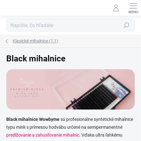
Prejsť
na
obsah
Hľadať
Klasické mihalnice (1:1)
Black mihalnice
Black mihalnice Wowbyme
sú profesionálne syntetické mihalnice
typu mink s prímesou hodvábu určené na semipermanentné
predlžovanie a zahusťovanie mihalníc
. Vďaka ultra ľahkému