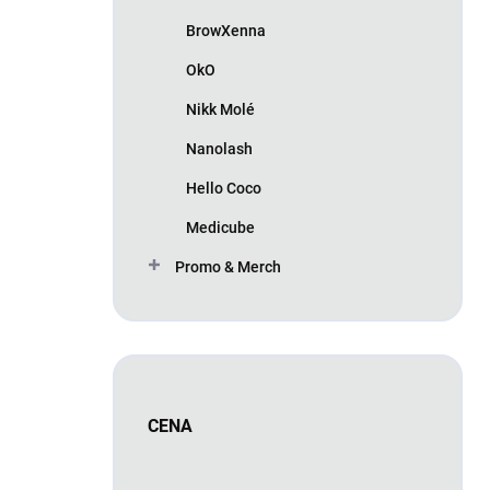
BrowXenna
OkO
Nikk Molé
Nanolash
Hello Coco
Medicube
Promo & Merch
CENA