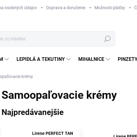
na osobných údajov
Doprava a doručenie
Možnosti platby
Č
Hľadať
ÉM
LEPIDLÁ A TEKUTINY
MIHALNICE
PINZETY
paľovacie krémy
Samoopaľovacie krémy
Najpredávanejšie
Lirene PERFECT TAN
Lirene PER