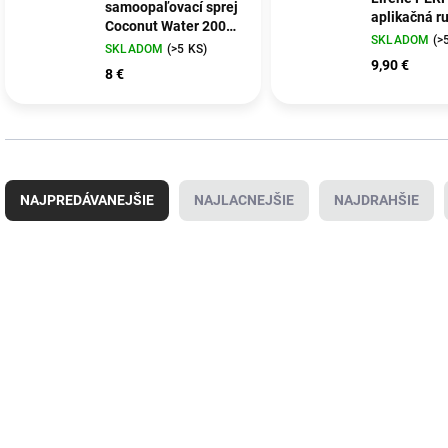
samoopaľovací sprej
aplikačná r
Coconut Water 200
SKLADOM
(>
ml
SKLADOM
(>5 KS)
9,90 €
8 €
R
a
NAJPREDÁVANEJŠIE
NAJLACNEJŠIE
NAJDRAHŠIE
d
e
n
V
i
ý
e
p
p
i
r
s
o
p
d
r
u
o
k
d