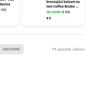
bronzujúci balzam na
ukavica
telo Coffee Brulée 12
5 KS)
ml
SKLADOM
(3 KS)
4 €
11
položiek celkom
ABECEDNE
BEACH PLEASE