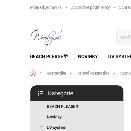
Prejsť
Moja Objednávka
Obchodné podmienky
Ochra
na
obsah
BEACH PLEASE🌴
NOVINKY
UV SYST
Domov
Kozmetika
Telová kozmetika
Samoo
B
Kategórie
o
Preskočiť
č
kategórie
n
BEACH PLEASE🌴
ý
Novinky
p
a
UV systém