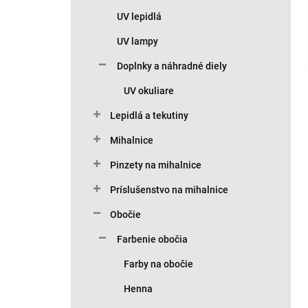
n
UV lepidlá
e
l
UV lampy
Doplnky a náhradné diely
UV okuliare
Lepidlá a tekutiny
Mihalnice
Pinzety na mihalnice
Príslušenstvo na mihalnice
Obočie
Farbenie obočia
Farby na obočie
Henna