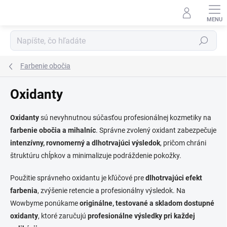
Prejsť
na
obsah
Hľadať
Farbenie obočia
Oxidanty
Oxidanty
sú nevyhnutnou súčasťou profesionálnej kozmetiky na
farbenie obočia a mihalníc
. Správne zvolený oxidant zabezpečuje
intenzívny, rovnomerný a dlhotrvajúci výsledok
, pričom chráni
štruktúru chĺpkov a minimalizuje podráždenie pokožky.
Použitie správneho oxidantu je kľúčové pre
dlhotrvajúci efekt
farbenia
, zvýšenie retencie a profesionálny výsledok. Na
Wowbyme ponúkame
originálne, testované a skladom dostupné
oxidanty
, ktoré zaručujú
profesionálne výsledky pri každej