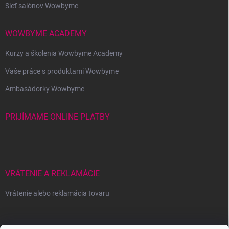
Sieť salónov Wowbyme
WOWBYME ACADEMY
Kurzy a školenia Wowbyme Academy
Vaše práce s produktami Wowbyme
Ambasádorky Wowbyme
PRIJÍMAME ONLINE PLATBY
VRÁTENIE A REKLAMÁCIE
Vrátenie alebo reklamácia tovaru