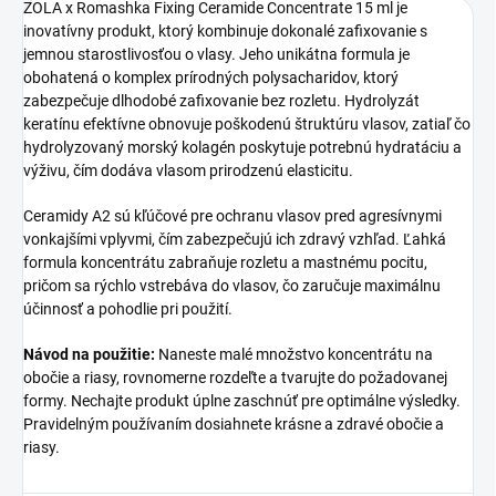
ZOLA x Romashka Fixing Ceramide Concentrate 15 ml je
inovatívny produkt, ktorý kombinuje dokonalé zafixovanie s
jemnou starostlivosťou o vlasy. Jeho unikátna formula je
obohatená o komplex prírodných polysacharidov, ktorý
zabezpečuje dlhodobé zafixovanie bez rozletu. Hydrolyzát
keratínu efektívne obnovuje poškodenú štruktúru vlasov, zatiaľ čo
hydrolyzovaný morský kolagén poskytuje potrebnú hydratáciu a
výživu, čím dodáva vlasom prirodzenú elasticitu.
Ceramidy A2 sú kľúčové pre ochranu vlasov pred agresívnymi
vonkajšími vplyvmi, čím zabezpečujú ich zdravý vzhľad. Ľahká
formula koncentrátu zabraňuje rozletu a mastnému pocitu,
pričom sa rýchlo vstrebáva do vlasov, čo zaručuje maximálnu
účinnosť a pohodlie pri použití.
Návod na použitie:
Naneste malé množstvo koncentrátu na
obočie a riasy, rovnomerne rozdeľte a tvarujte do požadovanej
formy. Nechajte produkt úplne zaschnúť pre optimálne výsledky.
Pravidelným používaním dosiahnete krásne a zdravé obočie a
riasy.