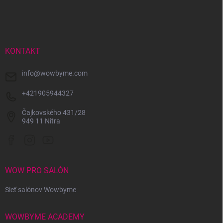
á
p
ä
t
i
KONTAKT
e
info
@
wowbyme.com
+421905944327
Čajkovského 431/28
949 11 Nitra
WOW PRO SALÓN
Sieť salónov Wowbyme
WOWBYME ACADEMY