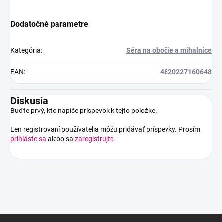
Dodatočné parametre
Kategória
:
Séra na obočie a mihalnice
EAN
:
4820227160648
Diskusia
Buďte prvý, kto napíše príspevok k tejto položke.
Len registrovaní používatelia môžu pridávať príspevky. Prosím
prihláste sa
alebo sa
zaregistrujte
.
Z