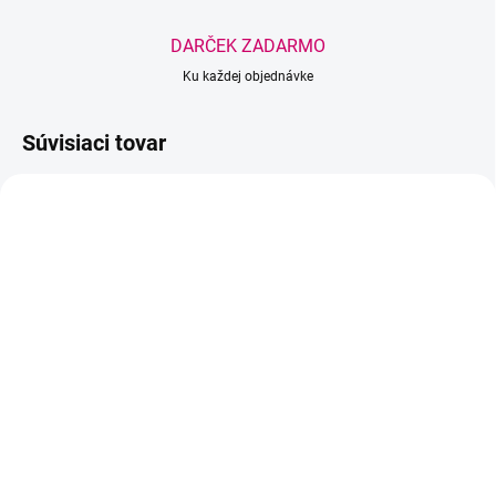
DARČEK ZADARMO
Ku každej objednávke
Súvisiaci tovar
BESTSELLER
SKLADOM
(4 KS)
VYPREDANÉ
ZOLA x Romashka
Wowbyme čistiaca pena
LamiSculpt Fixing