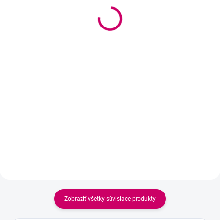
12,90 €
Powder 10g
10,49 € bez DPH
22,90 €
Detail
18,62 € bez DPH
Do košíka
Špeciálne vyvinutá čistiaca pena
pre každodennú starostlivosť o
Inovatívny fixačný prášok na lash
predĺžené mihalnice. Jemne
lifting, ktorý plne nahrádza
odstraňuje make-up, maz, prach
klasické lepidlo. Zrýchľuje
a nečistoty bez poškodenia
procedúru, zvyšuje presnosť
lepených spojov. Pomáha
aplikácie a umožňuje lepšie
udržiavať čisté...
prenikanie aktívnych látok.
Zobraziť všetky súvisiace produkty