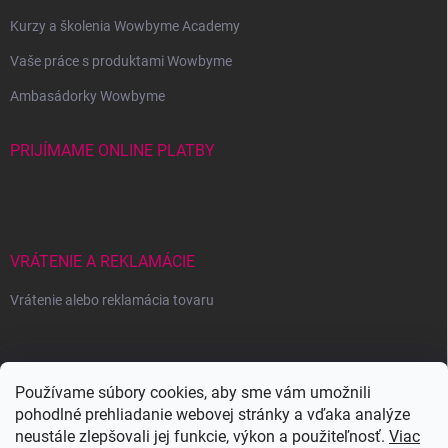
Kurzy a školenia Wowbyme Academy
Vaše práce s produktami Wowbyme
Ambasádorky Wowbyme
PRIJÍMAME ONLINE PLATBY
VRÁTENIE A REKLAMÁCIE
Vrátenie alebo reklamácia tovaru
Wowbyme.sk
Používame súbory cookies, aby sme vám umožnili
pohodlné prehliadanie webovej stránky a vďaka analýze
neustále zlepšovali jej funkcie, výkon a použiteľnosť.
Viac