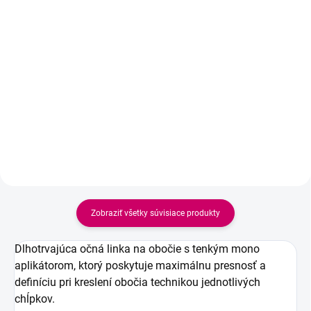
Detail
12,93 € bez DPH
ZOLA Lip Pencil vám pomôže
Do košíka
vytvoriť perfektnú kontúru pier s
jemnou textúrou, ktorá
Táto púdrová ceruzka vznikla v
nevysušuje a nezanecháva
spolupráci značky ZOLA a
žmolky. Vďaka vysokej
presláveného ukrajinského brow
pigmentácii vydržia dlhé hodiny a
mastera Maxa Belokonského. Ak
môžete ju použiť nielen na...
tušíte, že zo spojenia týchto mien
musí vzísť niečo výnimočné, máte
pravdu!...
Zobraziť všetky súvisiace produkty
Dlhotrvajúca očná linka na obočie s tenkým mono
aplikátorom, ktorý poskytuje maximálnu presnosť a
definíciu pri kreslení obočia technikou jednotlivých
chĺpkov.