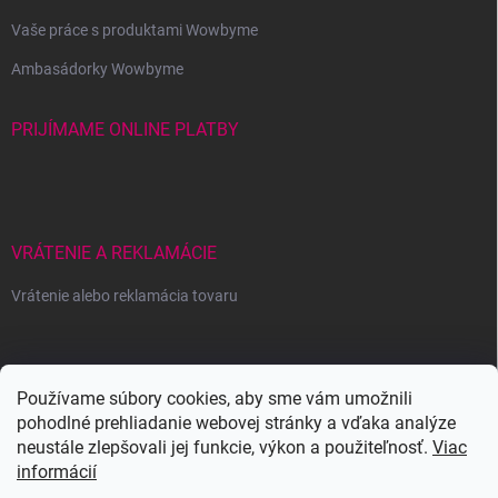
Vaše práce s produktami Wowbyme
Ambasádorky Wowbyme
PRIJÍMAME ONLINE PLATBY
VRÁTENIE A REKLAMÁCIE
Vrátenie alebo reklamácia tovaru
Wowbyme.sk
Používame súbory cookies, aby sme vám umožnili
pohodlné prehliadanie webovej stránky a vďaka analýze
neustále zlepšovali jej funkcie, výkon a použiteľnosť.
Viac
informácií