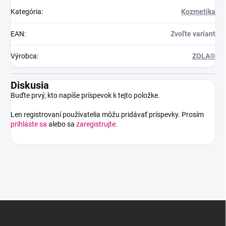
Kategória
:
Kozmetika
EAN
:
Zvoľte variant
Výrobca
:
ZOLA®
Diskusia
Buďte prvý, kto napíše príspevok k tejto položke.
Len registrovaní používatelia môžu pridávať príspevky. Prosím
prihláste sa
alebo sa
zaregistrujte
.
Z
á