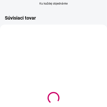
Ku každej objednávke
Súvisiaci tovar
BEACH PLEASE
BEACH PLEASE
SKLADOM
SKLADOM
(3 KS)
(2 KS)
ZOLA púdrová ceruzka
ZOLA ceruzka na pery
na obočie by Maks
7,80 €
Belokonskyi
6,34 € bez DPH
15,90 €