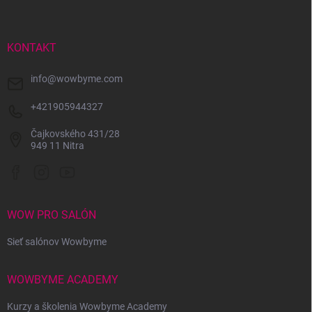
p
ä
t
i
KONTAKT
e
info
@
wowbyme.com
+421905944327
Čajkovského 431/28
949 11 Nitra
WOW PRO SALÓN
Sieť salónov Wowbyme
WOWBYME ACADEMY
Kurzy a školenia Wowbyme Academy