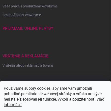
Vaše práce s produktami Wowbyme
Ambasádorky Wowbyme
PRIJÍMAME ONLINE PLATBY
VRÁTENIE A REKLAMÁCIE
Vrátenie alebo reklamácia tovaru
Wowbyme.sk
Používame súbory cookies, aby sme vám umožnili
pohodlné prehliadanie webovej stránky a vďaka analýze
neustále zlepšovali jej funkcie, výkon a použiteľnosť.
Viac
informácií