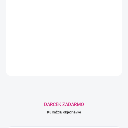
−
+
Pridať do košíka
Silikónový aplikátor na lash lifting s presnou špičkou zabezpečuje
rovnomerné dávkovanie produktu bez nasiakavosti. Ideálny na
aplikáciu prvého kroku laminácie.
DETAILNÉ INFORMÁCIE
OPÝTAŤ SA
STRÁŽIŤ
Uložiť
DARČEK ZADARMO
Ku každej objednávke