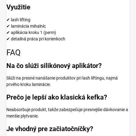
Využitie
✔ lash lifting
✔ laminácia mihalníc
✔ aplikácia kroku 1 (perm)
✔ detailná práca pri korienkoch
FAQ
Na čo slúži silikónový aplikátor?
Slúži na presné nanášanie produktov pri lash liftingu, najmä
prvého kroku laminácie.
Prečo je lepší ako klasická kefka?
Neabsorbuje produkt, takže zabezpečuje presnejšie dávkovanie a
menšie plytvanie.
Je vhodný pre začiatočníčky?