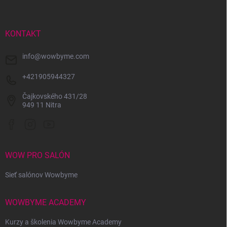
p
ä
t
i
KONTAKT
e
info
@
wowbyme.com
+421905944327
Čajkovského 431/28
949 11 Nitra
WOW PRO SALÓN
Sieť salónov Wowbyme
WOWBYME ACADEMY
Kurzy a školenia Wowbyme Academy