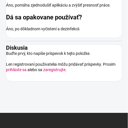
Áno, pomáha zjednodušiť aplikáciu a zvýšiť presnosť práce.
Dá sa opakovane používať?
Áno, po dôkladnom vyčistení a dezinfekcii.
Diskusia
Buďte prvý, kto napíše príspevok k tejto položke.
Len registrovaní používatelia môžu pridávať príspevky. Prosím
prihláste sa
alebo sa
zaregistrujte
.
Z
á