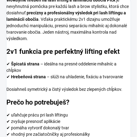
Wowbyme hrebeň na lash lifting a lamináciu obočia Pick
je
nevyhnutná pomôcka pre každú lash a brow stylistku, ktorá chce
dosiahnuť
precízny a profesionálny výsledok pri lash liftingu a
laminácii obočia
. Vďaka praktickému 2v1 dizajnu umožňuje
jednoduchú manipuláciu, presnú separáciu mihalníc aj dokonalé
tvarovanie obočia. Jeden nástroj, maximálna kontrola nad
výsledkom.
2v1 funkcia pre perfektný lifting efekt
✔
Špicatá strana
– ideálna na presné oddelenie mihalníc a
chĺpkov
✔
Hrebeňová strana
– slúži na uhladenie, fixáciu a tvarovanie
Dosiahneš symetrický a čistý výsledok bez zlepených chĺpkov.
Prečo ho potrebuješ?
✔ uľahčuje prácu pri lash liftingu
✔ zvyšuje presnosť aplikácie
✔ pomáha vytvoriť dokonalý tvar
✔ vhodný pre začiatočníčky aj profesionálky