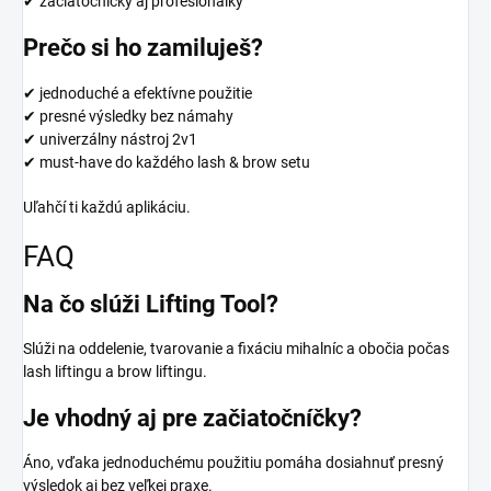
✔ začiatočníčky aj profesionálky
Prečo si ho zamiluješ?
✔ jednoduché a efektívne použitie
✔ presné výsledky bez námahy
✔ univerzálny nástroj 2v1
✔ must-have do každého lash & brow setu
Uľahčí ti každú aplikáciu.
FAQ
Na čo slúži Lifting Tool?
Slúži na oddelenie, tvarovanie a fixáciu mihalníc a obočia počas
lash liftingu a brow liftingu.
Je vhodný aj pre začiatočníčky?
Áno, vďaka jednoduchému použitiu pomáha dosiahnuť presný
výsledok aj bez veľkej praxe.