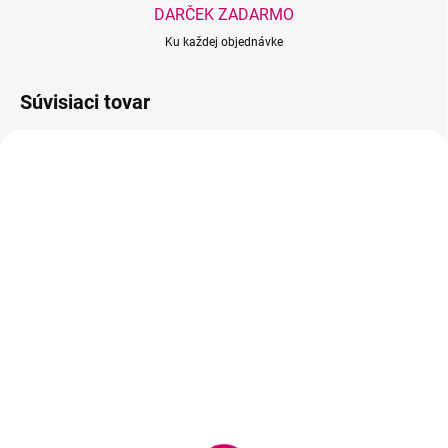
DARČEK ZADARMO
Ku každej objednávke
Súvisiaci tovar
NOVINKA
BESTSELLER
TIP
SKLADOM
SKLADOM
(>5 KS)
(>5 KS)
Wowbyme sada Korean
Wowbyme gélové
Lash Lifting
podložky Classic