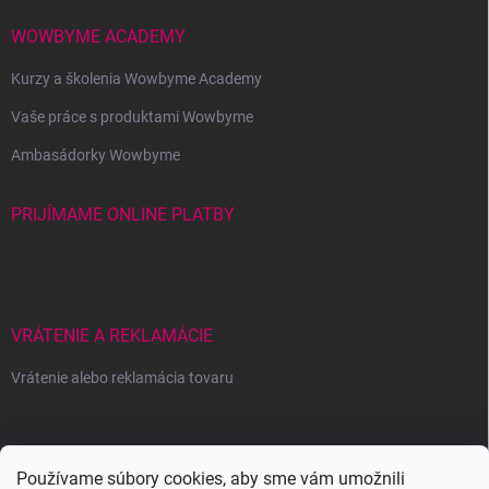
WOWBYME ACADEMY
Kurzy a školenia Wowbyme Academy
Vaše práce s produktami Wowbyme
Ambasádorky Wowbyme
PRIJÍMAME ONLINE PLATBY
VRÁTENIE A REKLAMÁCIE
Vrátenie alebo reklamácia tovaru
Wowbyme.sk
Používame súbory cookies, aby sme vám umožnili