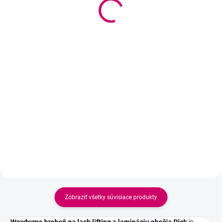
69 €
3,30 €
od
56,10 € bez DPH
od 2,68 € bez DPH
Do košíka
Detail
Revolučná sada na kórejský lash
Profesionálne gélové podložky
lifting bez lepidla. Zdokonalená
pod oči určené na predlžovanie
cysteamínová formula,
mihalníc, lash lifting a ďalšie
keratínový boost a kompletný
kozmetické procedúry. Spoľahlivo
tool set pre dokonalý výsledok.
chránia spodné mihalnice,
dokonale kopírujú anatomický
tvar oka a...
Zobraziť všetky súvisiace produkty