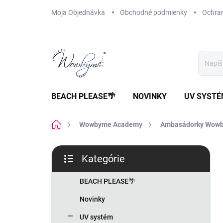
Prejsť
Moja Objednávka
Obchodné podmienky
Ochra
na
obsah
BEACH PLEASE🌴
NOVINKY
UV SYST
Domov
Wowbyme Academy
Ambasádorky Wow
B
Kategórie
o
Preskočiť
č
kategórie
n
BEACH PLEASE🌴
ý
Novinky
p
a
UV systém