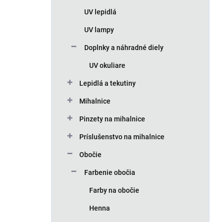
n
UV lepidlá
e
l
UV lampy
Doplnky a náhradné diely
UV okuliare
Lepidlá a tekutiny
Mihalnice
Pinzety na mihalnice
Príslušenstvo na mihalnice
Obočie
Farbenie obočia
Farby na obočie
Henna