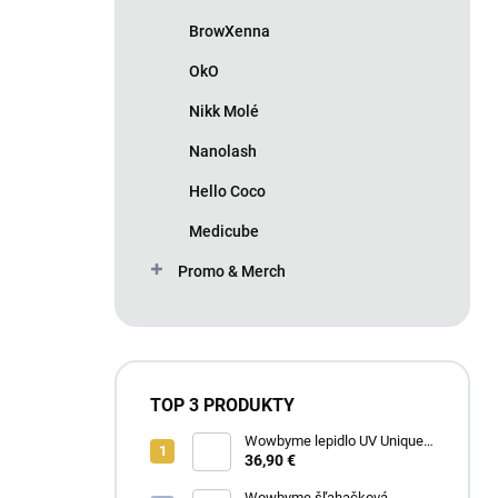
BrowXenna
OkO
Nikk Molé
Nanolash
Hello Coco
Medicube
Promo & Merch
TOP 3 PRODUKTY
Wowbyme lepidlo UV Unique
Extreme 4ml
36,90 €
Wowbyme šľahačková