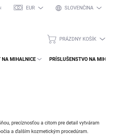
EUR
SLOVENČINA
asto kladené otázky
WOW Club
Osobné vyzdvihnutie
Tím 
PRÁZDNY KOŠÍK
NÁKUPNÝ
KOŠÍK
 NA MIHALNICE
PRÍSLUŠENSTVO NA MIHALNICE
ášňou, precíznosťou a citom pre detail vytváram
 obočia a ďalším kozmetickým procedúram.