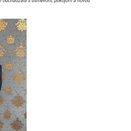
aby odchádzala s úsmevom, pokojom a novou