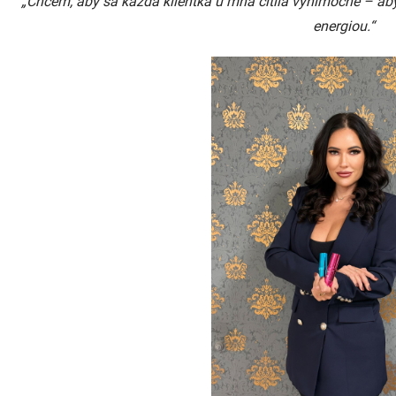
„Chcem, aby sa každá klientka u mňa cítila výnimočne – 
energiou.“