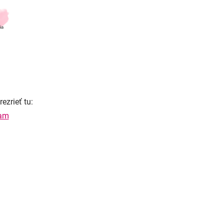
ezrieť tu:
ram