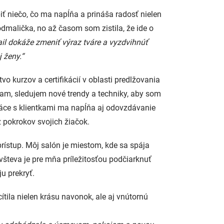
iť niečo, čo ma napĺňa a prináša radosť nielen
odmalička, no až časom som zistila, že ide o
il dokáže zmeniť výraz tváre a vyzdvihnúť
 ženy.“
 kurzov a certifikácií v oblasti predlžovania
ávam, sledujem nové trendy a techniky, aby som
ráce s klientkami ma napĺňa aj odovzdávanie
 pokrokov svojich žiačok.
 prístup. Môj salón je miestom, kde sa spája
všteva je pre mňa príležitosťou podčiarknuť
ju prekryť.
ítila nielen krásu navonok, ale aj vnútornú