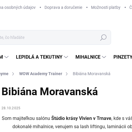
na osobných údajov
Doprava a doručenie
Možnosti platby
Č
Hľadať
ÉM
LEPIDLÁ A TEKUTINY
MIHALNICE
PINZETY
byme
WOW Academy Trainer
Bibiána Moravanská
Bibiána Moravanská
28.10.2025
Som majiteľkou salónu
Štúdio krásy Vivien v Trnave
, kde s v
dokonalé mihalnice, venujem sa lash liftingu, laminácii