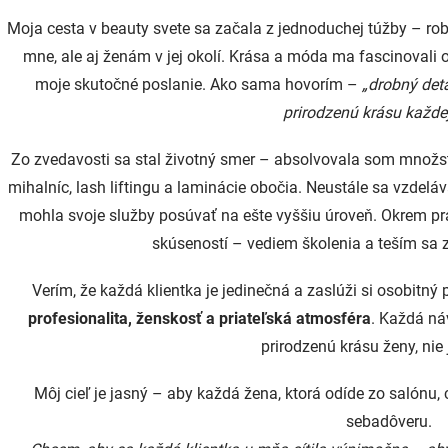
Moja cesta v beauty svete sa začala z jednoduchej túžby – rob
mne, ale aj ženám v jej okolí. Krása a móda ma fascinovali 
moje skutočné poslanie. Ako sama hovorím –
„drobný deta
prirodzenú krásu každej
Zo zvedavosti sa stal životný smer – absolvovala som množstvo
mihalníc, lash liftingu a laminácie obočia. Neustále sa vzdel
mohla svoje služby posúvať na ešte vyššiu úroveň. Okrem p
skúseností – vediem školenia a teším sa z
Verím, že každá klientka je jedinečná a zaslúži si osobitný
profesionalita, ženskosť a priateľská atmosféra
. Každá ná
prirodzenú krásu ženy, nie 
Môj cieľ je jasný – aby každá žena, ktorá odíde zo salónu, c
sebadôveru.