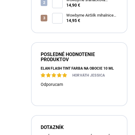
čistiaca pena na mihalnice a
14,90 €
obočie
Wowbyme AirSilk mihalnice
SPIRE mix
14,95 €
POSLEDNÉ HODNOTENIE
PRODUKTOV
ÉLAN FLASH TINT FARBA NA OBOČIE 10 ML
HORVÁTH JESSICA
Odporucam
DOTAZNÍK