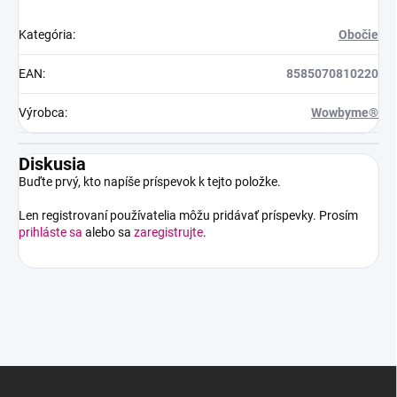
Kategória
:
Obočie
EAN
:
8585070810220
Výrobca
:
Wowbyme®
Diskusia
Buďte prvý, kto napíše príspevok k tejto položke.
Len registrovaní používatelia môžu pridávať príspevky. Prosím
prihláste sa
alebo sa
zaregistrujte
.
Z
á