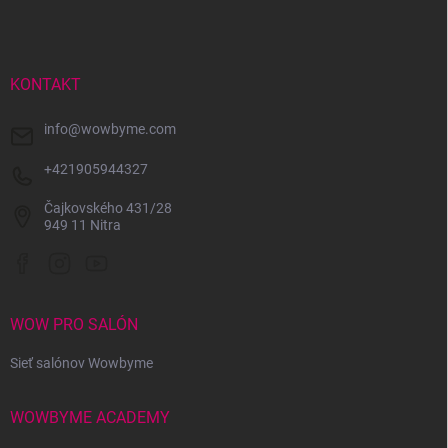
p
ä
t
i
KONTAKT
e
info
@
wowbyme.com
+421905944327
Čajkovského 431/28
949 11 Nitra
WOW PRO SALÓN
Sieť salónov Wowbyme
WOWBYME ACADEMY