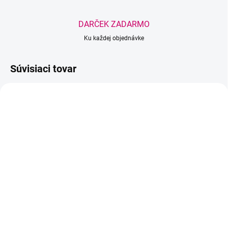
DARČEK ZADARMO
Ku každej objednávke
Súvisiaci tovar
AKCIA
BESTSELLER
SKLADOM
(>5 KS)
SKLADOM
(>5 KS)
Wowbyme jednorazové
Wowbyme penová páska
plachty z netkanej