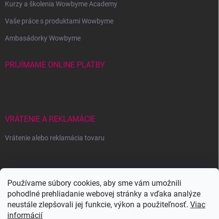
Kurzy a školenia Wowbyme Academy
Vaše práce s produktami Wowbyme
Ambasádorky Wowbyme
PRIJÍMAME ONLINE PLATBY
VRÁTENIE A REKLAMÁCIE
Vrátenie alebo reklamácia tovaru
Wowbyme.sk
Používame súbory cookies, aby sme vám umožnili
pohodlné prehliadanie webovej stránky a vďaka analýze
neustále zlepšovali jej funkcie, výkon a použiteľnosť.
Viac
informácií