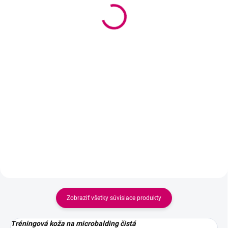
110 prúžkov
textílie v rolke 80 cm ×
100 m
9,90 €
18,90 €
8,05 € bez DPH
od
od 15,37 € bez DPH
Do košíka
Detail
Hypoalergénna a elastická
pomôcka pre lash stylistky,
Jednorazová netkaná textília v
ideálna na fixáciu spodných
rolke je praktickým a hygienickým
mihalníc alebo náhradu gélových
riešením pre kozmetické salóny,
podložiek. Prispôsobí sa
lash štúdiá, masážne prevádzky
každému tvaru oka a
aj zdravotnícke zariadenia.
zabezpečuje komfort počas
Vďaka perforácii každých 100
aplikácie.
cm...
Zobraziť všetky súvisiace produkty
Tréningová koža na microbalding čistá