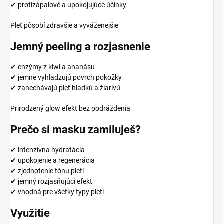
✔ protizápalové a upokojujúce účinky
Pleť pôsobí zdravšie a vyváženejšie
Jemný peeling a rozjasnenie
✔ enzýmy z kiwi a ananásu
✔ jemne vyhladzujú povrch pokožky
✔ zanechávajú pleť hladkú a žiarivú
Prirodzený glow efekt bez podráždenia
Prečo si masku zamiluješ?
✔ intenzívna hydratácia
✔ upokojenie a regenerácia
✔ zjednotenie tónu pleti
✔ jemný rozjasňujúci efekt
✔ vhodná pre všetky typy pleti
Využitie