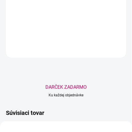
Hydratačná maska s Aloe vera intenzívne vyživuje, upokojuje a
rozjasňuje pleť. Obsahuje kyselinu hyalurónovú, niacínamid a
rastlinné extrakty pre dokonalú starostlivosť.
DETAILNÉ INFORMÁCIE
OPÝTAŤ SA
STRÁŽIŤ
Uložiť
DARČEK ZADARMO
Ku každej objednávke
Súvisiaci tovar
NOVINKA