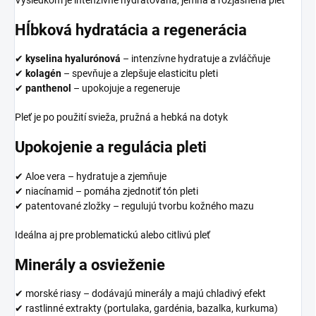
Výsledkom je intenzívne hydratovaná, jemná a rozjasnená pleť
Hĺbková hydratácia a regenerácia
✔
kyselina hyalurónová
– intenzívne hydratuje a zvláčňuje
✔
kolagén
– spevňuje a zlepšuje elasticitu pleti
✔
panthenol
– upokojuje a regeneruje
Pleť je po použití svieža, pružná a hebká na dotyk
Upokojenie a regulácia pleti
✔ Aloe vera – hydratuje a zjemňuje
✔ niacínamid – pomáha zjednotiť tón pleti
✔ patentované zložky – regulujú tvorbu kožného mazu
Ideálna aj pre problematickú alebo citlivú pleť
Minerály a osvieženie
✔ morské riasy – dodávajú minerály a majú chladivý efekt
✔ rastlinné extrakty (portulaka, gardénia, bazalka, kurkuma)