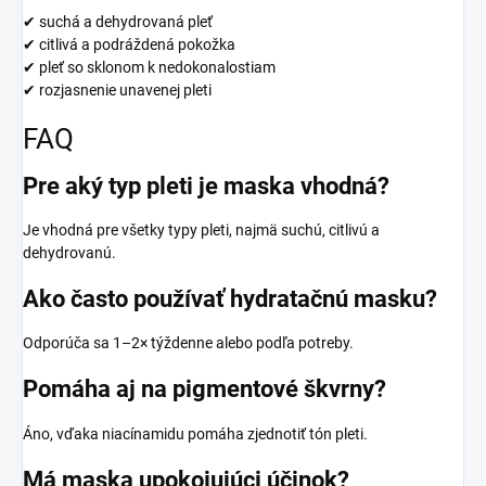
✔ suchá a dehydrovaná pleť
✔ citlivá a podráždená pokožka
✔ pleť so sklonom k nedokonalostiam
✔ rozjasnenie unavenej pleti
FAQ
Pre aký typ pleti je maska vhodná?
Je vhodná pre všetky typy pleti, najmä suchú, citlivú a
dehydrovanú.
Ako často používať hydratačnú masku?
Odporúča sa 1–2× týždenne alebo podľa potreby.
Pomáha aj na pigmentové škvrny?
Áno, vďaka niacínamidu pomáha zjednotiť tón pleti.
Má maska upokojujúci účinok?