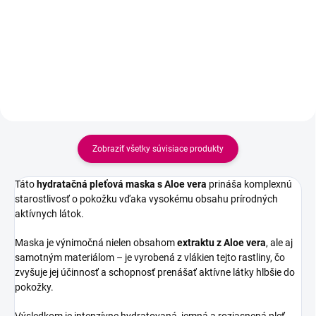
10 % niacínamid, 4 % kyselinu
Pomáha posilniť ochrannú kožnú
tranexámovú a 2 % arbutín,
bariéru, upokojiť začervenanie a
vďaka čomu pomáha pleť
podráždenie, doplniť hydratáciu a
rozjasniť, zjednotiť a...
zanechať...
Zobraziť všetky súvisiace produkty
Táto
hydratačná pleťová maska s Aloe vera
prináša komplexnú
starostlivosť o pokožku vďaka vysokému obsahu prírodných
aktívnych látok.
Maska je výnimočná nielen obsahom
extraktu z Aloe vera
, ale aj
samotným materiálom – je vyrobená z vlákien tejto rastliny, čo
zvyšuje jej účinnosť a schopnosť prenášať aktívne látky hlbšie do
pokožky.