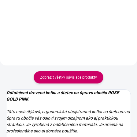
Detail
Detail
Materiál - drevo, kov Rozmer - 15
cm Štetec - 5x5mm
Materiál - drevo, kov Rozmer - 15
cm Štetec - 5x5mm
Zobraziť všetky súvisiace produkty
Odľahčená drevená kefka a štetec na úpravu obočia ROSE
GOLD PINK
Táto nová štýlová, ergonomická obojstranná kefka so štetcom na
úpravu obočia vás osloví svojim dizajnom ako aj praktickou
stránkou.
Je vyrobená z odľahčeného materiálu. Je určená na
profesionálne ako aj domáce použitie.