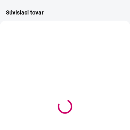
Súvisiaci tovar
VYPREDANÉ
VYPREDANÉ
Odľahčená drevená
Odľahčená drevená
kefka a štetec na úpravu
kefka a štetec na úpravu
obočia ROSE GOLD +
obočia GOLD + BLACK
WHITE
4,75 €
4,75 €
3,86 € bez DPH
3,86 € bez DPH