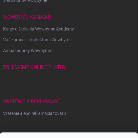
Sieť salónov Wowbyme
WOWBYME ACADEMY
Kurzy a školenia Wowbyme Academy
Vaše práce s produktami Wowbyme
Ambasádorky Wowbyme
PRIJÍMAME ONLINE PLATBY
VRÁTENIE A REKLAMÁCIE
Vrátenie alebo reklamácia tovaru
Wowbyme.sk