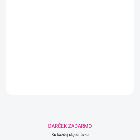
−
+
Pridať do košíka
Materiál - drevo, kov
Rozmer - 15 cm
Štetec - 5x5mm
DETAILNÉ INFORMÁCIE
OPÝTAŤ SA
STRÁŽIŤ
Uložiť
DARČEK ZADARMO
Ku každej objednávke