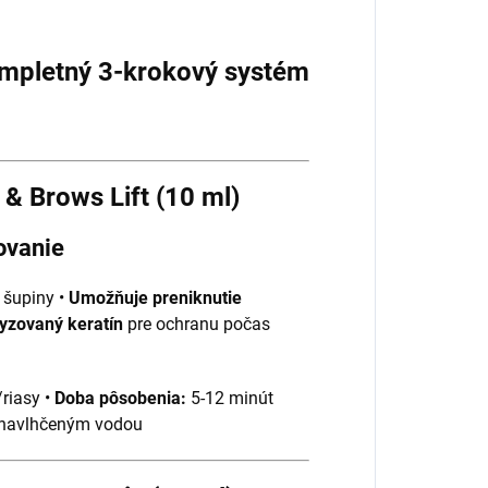
Kompletný 3-krokový systém
 & Brows Lift (10 ml)
rovanie
 šupiny •
Umožňuje preniknutie
yzovaný keratín
pre ochranu počas
riasy •
Doba pôsobenia:
5-12 minút
 navlhčeným vodou