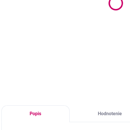
9
9,67 € bez DPH
7
Do košíka
Do košíka
Profesionálny
jemný čistič bez
Fixačný vosk na
S
alkoholu na
styling obočia,
s
mihalnice a obočie,
ktorý skrotí aj
C
ktorý odstraňuje
nepoddajné chĺpky
a
mastnotu, make-up
a vytvorí efekt
l
a nečistoty a
hustejšieho,
l
pripravuje chĺpky
vyčesaného
s
na profesionálne
obočia. Rýchlo
p
ošetrenie.
schne,
s
nezanecháva biely
povlak a drží tvar
počas celého dňa
bez nutnosti...
Popis
Hodnotenie