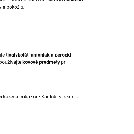
ky a pokožku
uje
tioglykolát, amoniak a peroxid
používajte
kovové predmety
pri
podrážená pokožka • Kontakt s očami -