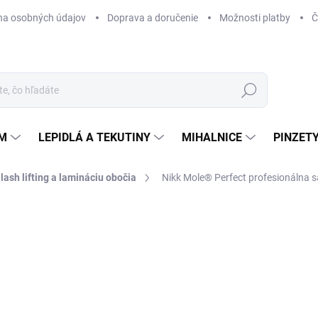
na osobných údajov
Doprava a doručenie
Možnosti platby
Č
Hľadať
ÉM
LEPIDLÁ A TEKUTINY
MIHALNICE
PINZETY
lash lifting a lamináciu obočia
Nikk Mole® Perfect profesionálna sa
Neohodnotené
Podrobnosti hodnotenia
57
47,
Jedn
SK
cena
MOŽ