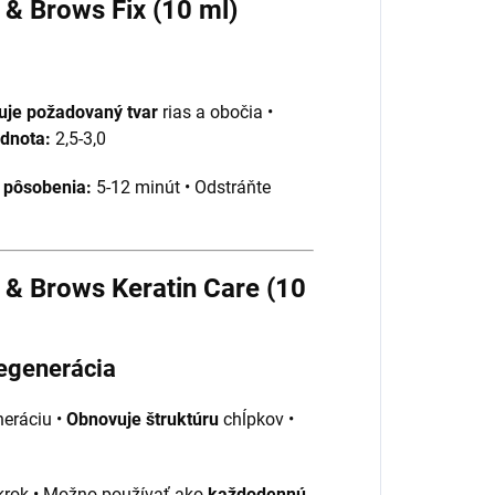
 & Brows Fix (10 ml)
uje požadovaný tvar
rias a obočia •
dnota:
2,5-3,0
 pôsobenia:
5-12 minút • Odstráňte
 & Brows Keratin Care (10
regenerácia
neráciu •
Obnovuje štruktúru
chĺpkov •
 krok • Možno používať ako
každodennú