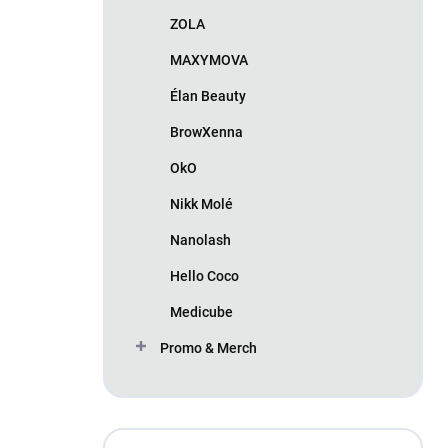
ZOLA
MAXYMOVA
Élan Beauty
BrowXenna
OkO
Nikk Molé
Nanolash
Hello Coco
Medicube
Promo & Merch