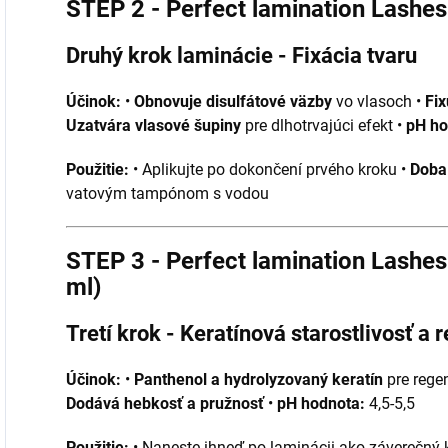
STEP 2 - Perfect lamination Lashes
Druhý krok laminácie - Fixácia tvaru
Účinok:
•
Obnovuje disulfátové väzby
vo vlasoch •
Fix
Uzatvára vlasové šupiny
pre dlhotrvajúci efekt •
pH ho
Použitie:
• Aplikujte po dokončení prvého kroku •
Doba
vatovým tampónom s vodou
STEP 3 - Perfect lamination Lashes
ml)
Tretí krok - Keratínová starostlivosť a 
Účinok:
•
Panthenol a hydrolyzovaný keratín
pre rege
Dodává hebkosť a pružnosť
•
pH hodnota:
4,5-5,5
Použitie:
• Naneste ihneď po laminácii ako záverečný