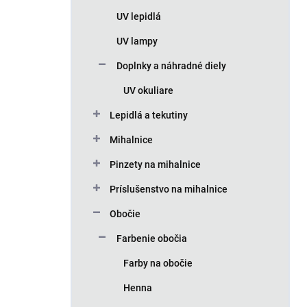
n
UV lepidlá
e
l
UV lampy
Doplnky a náhradné diely
UV okuliare
Lepidlá a tekutiny
Mihalnice
Pinzety na mihalnice
Príslušenstvo na mihalnice
Obočie
Farbenie obočia
Farby na obočie
Henna