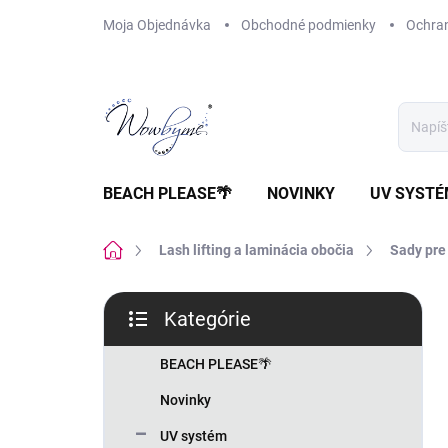
Prejsť
Moja Objednávka
Obchodné podmienky
Ochra
na
obsah
BEACH PLEASE🌴
NOVINKY
UV SYST
Domov
Lash lifting a laminácia obočia
Sady pre 
B
Kategórie
o
Preskočiť
č
kategórie
n
BEACH PLEASE🌴
ý
Novinky
p
a
UV systém