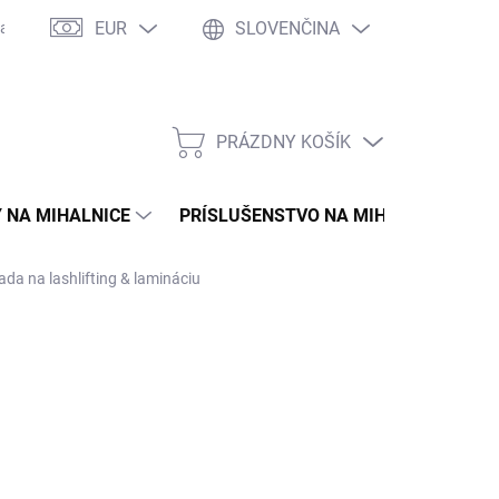
EUR
SLOVENČINA
asto kladené otázky
WOW Club
Osobné vyzdvihnutie
Tím 
PRÁZDNY KOŠÍK
NÁKUPNÝ
KOŠÍK
 NA MIHALNICE
PRÍSLUŠENSTVO NA MIHALNICE
da na lashlifting & lamináciu
,90 €
07 € bez DPH
otková
LADOM
(4 KS)
:
NOSTI