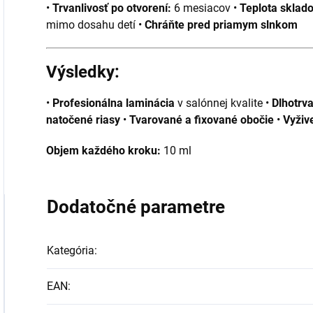
•
Trvanlivosť po otvorení:
6 mesiacov •
Teplota sklado
mimo dosahu detí •
Chráňte pred priamym slnkom
Výsledky:
•
Profesionálna laminácia
v salónnej kvalite •
Dlhotrva
natočené riasy
•
Tvarované a fixované obočie
•
Vyživ
Objem každého kroku:
10 ml
Dodatočné parametre
Kategória
:
EAN
: