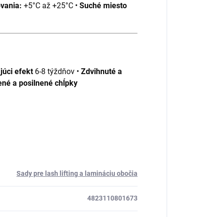
vania:
+5°C až +25°C •
Suché miesto
júci efekt
6-8 týždňov •
Zdvihnuté a
ené a posilnené chĺpky
Sady pre lash lifting a lamináciu obočia
4823110801673