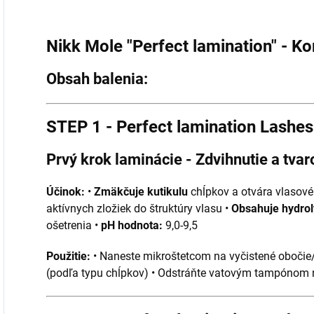
Nikk Mole "Perfect lamination" - 
Obsah balenia:
STEP 1 - Perfect lamination Lashes
Prvý krok laminácie - Zdvihnutie a tva
Účinok:
•
Zmäkčuje kutikulu
chĺpkov a otvára vlasové
aktívnych zložiek do štruktúry vlasu •
Obsahuje hydrol
ošetrenia •
pH hodnota:
9,0-9,5
Použitie:
• Naneste mikroštetcom na vyčistené obočie/
(podľa typu chĺpkov) • Odstráňte vatovým tampónom