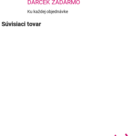
DARČEK ZADARMO
Ku každej objednávke
Súvisiaci tovar
TIP
SKLADOM
SKLADOM
(1 KS)
(>5 KS)
ZOLA Brow
Wowbyme
Wax – fixačný
Lash & Brow
n
vosk na styling
Cleanser 50ml
l
obočia 30g
13,95 €
C
11,90 €
11,34 € bez DPH