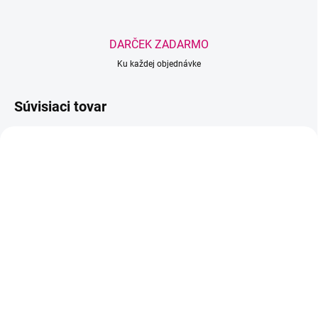
DARČEK ZADARMO
Ku každej objednávke
Súvisiaci tovar
TIP
SKLADOM
(>5 KS)
SKLADOM
(>5 KS)
Ochranná fólia na