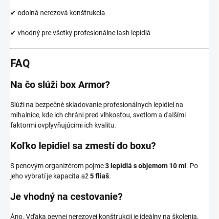
✔ odolná nerezová konštrukcia
✔ vhodný pre všetky profesionálne lash lepidlá
FAQ
Na čo slúži box Armor?
Slúži na bezpečné skladovanie profesionálnych lepidiel na
mihalnice, kde ich chráni pred vlhkosťou, svetlom a ďalšími
faktormi ovplyvňujúcimi ich kvalitu.
Koľko lepidiel sa zmestí do boxu?
S penovým organizérom pojme
3 lepidlá s objemom 10 ml
. Po
jeho vybratí je kapacita až
5 fliaš
.
Je vhodný na cestovanie?
Áno. Vďaka pevnej nerezovej konštrukcii je ideálny na školenia,