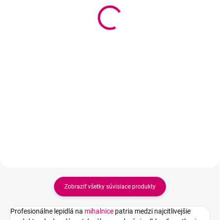
Wowbyme laminačný
matrac 70cm - nohy
balzam Sweetie 20g
22 €
15,90 €
17,89 € bez DPH
12,93 € bez DPH
Do košíka
Do košíka
PVC ochranná fólia Šírka - 70cm
Laminačný balzam s efektom
„lepidla bez lepidla“ zabezpečí
dokonalú fixáciu mihalníc a
obočia bez lepkavých zvyškov.
Vyživuje, nezasychá a umožňuje
maximálnu kontrolu pri práci.
Zobraziť všetky súvisiace produkty
Profesionálne lepidlá na
mihalnice
patria medzi najcitlivejšie