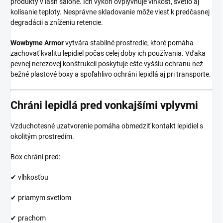
produkty v lash salóne. Ich výkon ovplyvňuje vlhkosť, svetlo aj
kolísanie teploty. Nesprávne skladovanie môže viesť k predčasnej
degradácii a zníženiu retencie.
Wowbyme Armor
vytvára stabilné prostredie, ktoré pomáha
zachovať kvalitu lepidiel počas celej doby ich používania. Vďaka
pevnej nerezovej konštrukcii poskytuje ešte vyššiu ochranu než
bežné plastové boxy a spoľahlivo ochráni lepidlá aj pri transporte.
Chráni lepidlá pred vonkajšími vplyvmi
Vzduchotesné uzatvorenie pomáha obmedziť kontakt lepidiel s
okolitým prostredím.
Box chráni pred:
✔ vlhkosťou
✔ priamym svetlom
✔ prachom