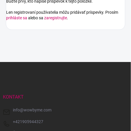
Buďte prvý, kto napíše príspevok k tejto položke.
Len registrovaní používatelia môžu pridávať príspevky. Prosím
prihláste sa
alebo sa
zaregistrujte
.
Z
á
p
ä
t
i
KONTAKT
e
info
@
wowbyme.com
+421905944327