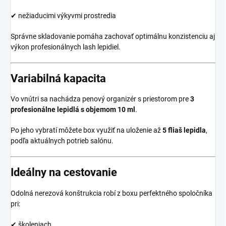
✔ nežiaducimi výkyvmi prostredia
Správne skladovanie pomáha zachovať optimálnu konzistenciu aj
výkon profesionálnych lash lepidiel.
Variabilná kapacita
Vo vnútri sa nachádza penový organizér s priestorom pre
3
profesionálne lepidlá s objemom 10 ml
.
Po jeho vybratí môžete box využiť na uloženie až
5 fliaš lepidla
,
podľa aktuálnych potrieb salónu.
Ideálny na cestovanie
Odolná nerezová konštrukcia robí z boxu perfektného spoločníka
pri:
✔ školeniach