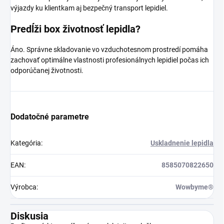
výjazdy ku klientkam aj bezpečný transport lepidiel.
Predĺži box životnosť lepidla?
Áno. Správne skladovanie vo vzduchotesnom prostredí pomáha
zachovať optimálne vlastnosti profesionálnych lepidiel počas ich
odporúčanej životnosti.
Dodatočné parametre
Kategória
:
Uskladnenie lepidla
EAN
:
8585070822650
Výrobca
:
Wowbyme®
Diskusia