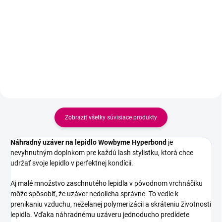
Náhradný uzáver kompatibilný s
lepidlom Ultra Super 5 ml aj 10
Náhradný uzáver kompatibilný s
ml. Praktické riešenie pre
lepidlom Premium 5 ml aj 10 ml.
zachovanie maximálnej kvality a
Praktické riešenie pre zachovanie
životnosti vášho lepidla.
maximálnej kvality a životnosti
vášho lepidla.
Zobraziť všetky súvisiace produkty
Náhradný uzáver na lepidlo Wowbyme Hyperbond
je
nevyhnutným doplnkom pre každú lash stylistku, ktorá chce
udržať svoje lepidlo v perfektnej kondícii.
Aj malé množstvo zaschnutého lepidla v pôvodnom vrchnáčiku
môže spôsobiť, že uzáver nedolieha správne. To vedie k
prenikaniu vzduchu, neželanej polymerizácii a skráteniu životnosti
lepidla. Vďaka náhradnému uzáveru jednoducho predídete