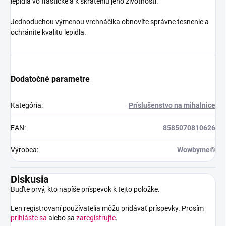
lepidla vo fľaštičke a k skráteniu jeho životnosti.
Jednoduchou výmenou vrchnáčika obnovíte správne tesnenie a
ochránite kvalitu lepidla.
Dodatočné parametre
Kategória
:
Príslušenstvo na mihalnice
EAN
:
8585070810626
Výrobca
:
Wowbyme®
Diskusia
Buďte prvý, kto napíše príspevok k tejto položke.
Len registrovaní používatelia môžu pridávať príspevky. Prosím
prihláste sa
alebo sa
zaregistrujte
.