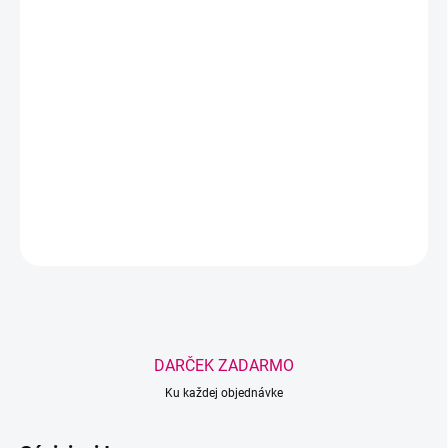
−
+
Pridať do košíka
Náhradný uzáver kompatibilný s lepidlom Hyperbond 5 ml aj 10
ml. Praktické riešenie pre zachovanie maximálnej kvality a
životnosti vášho lepidla.
DETAILNÉ INFORMÁCIE
OPÝTAŤ SA
STRÁŽIŤ
Uložiť
DARČEK ZADARMO
Ku každej objednávke