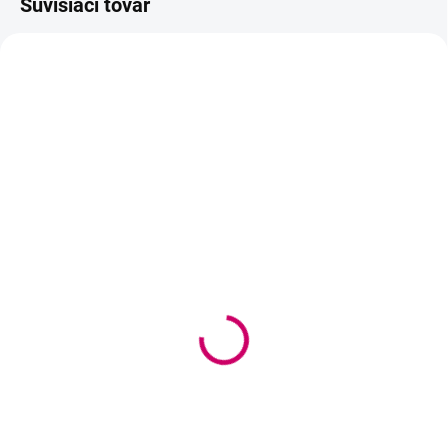
Súvisiaci tovar
SKLADOM
SKLADOM
(>5 KS)
(>5 KS)
Náhradný uzáver na
Náhradný uzáver na
lepidlo Wowbyme
lepidlo Ultra Super
Premium
0,45 €
0,45 €
0,37 € bez DPH
0,37 € bez DPH
Do košíka
Do košíka