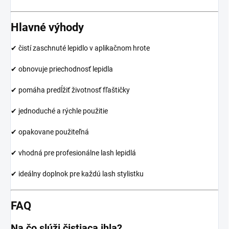
Hlavné výhody
✔ čistí zaschnuté lepidlo v aplikačnom hrote
✔ obnovuje priechodnosť lepidla
✔ pomáha predĺžiť životnosť fľaštičky
✔ jednoduché a rýchle použitie
✔ opakovane použiteľná
✔ vhodná pre profesionálne lash lepidlá
✔ ideálny doplnok pre každú lash stylistku
FAQ
Na čo slúži čistiaca ihla?