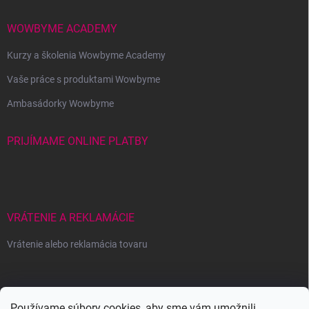
WOWBYME ACADEMY
Kurzy a školenia Wowbyme Academy
Vaše práce s produktami Wowbyme
Ambasádorky Wowbyme
PRIJÍMAME ONLINE PLATBY
VRÁTENIE A REKLAMÁCIE
Vrátenie alebo reklamácia tovaru
Wowbyme.sk
Používame súbory cookies, aby sme vám umožnili