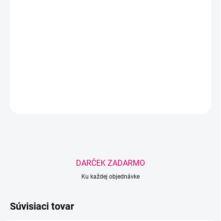
Praktická pomôcka na rýchle uvoľnenie zaschnutého lepidla v
aplikačnom hrote fľaštičky. Pomáha obnoviť priechodnosť lepidla,
predchádza zbytočnému plytvaniu a predlžuje životnosť
profesionálnych lash lepidiel.
DETAILNÉ INFORMÁCIE
OPÝTAŤ SA
STRÁŽIŤ
Uložiť
DARČEK ZADARMO
Ku každej objednávke
Súvisiaci tovar