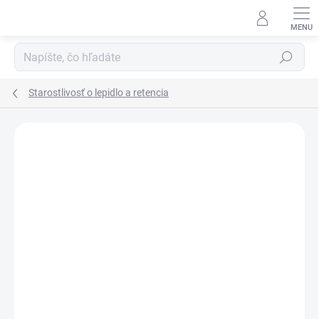
Prejsť
na
obsah
Hľadať
Starostlivosť o lepidlo a retencia
Podrobnosti hodnotenia
Neohodnotené