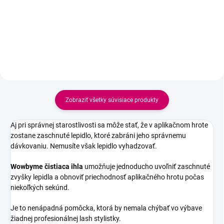
jemnými nylonovými štetinkami
dôkladne, no šetrne čistí
predĺžené aj prirodzené riasy.
Odstraňuje make-up, maz a
nečistoty bez poškodenia spojov
a je ideálny na...
Zobraziť všetky súvisiace produkty
Aj pri správnej starostlivosti sa môže stať, že v aplikačnom hrote
zostane zaschnuté lepidlo, ktoré zabráni jeho správnemu
dávkovaniu. Nemusíte však lepidlo vyhadzovať.
Wowbyme čistiaca ihla
umožňuje jednoducho uvoľniť zaschnuté
zvyšky lepidla a obnoviť priechodnosť aplikačného hrotu počas
niekoľkých sekúnd.
Je to nenápadná pomôcka, ktorá by nemala chýbať vo výbave
žiadnej profesionálnej lash stylistky.