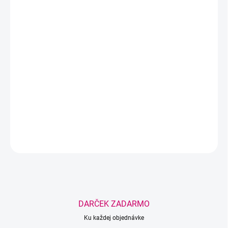
MOŽNOSTI DORUČENIA
−
+
Pridať do košíka
Originálna náhradná UV LED žiarovka 5 W s vlnovou dĺžkou
405
nm
zabezpečuje spoľahlivú polymerizáciu UV LED lepidiel na
mihalnice a ponúka životnosť až
30 000 hodín
. Ideálna na
zachovanie maximálneho výkonu vašej UV LED lampy.
DETAILNÉ INFORMÁCIE
OPÝTAŤ SA
STRÁŽIŤ
Uložiť
DARČEK ZADARMO
Ku každej objednávke