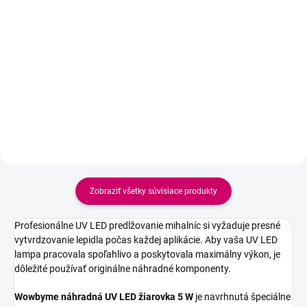
Do košíka
Do košíka
Originálny náhradný pedál
Aplikačný hrot pre profesionálne
Wowbyme je určený pre UV
lepidlá Wowbyme UNIQUE.
lampy UV Unique a UV LED
Ideálne riešenie v prípade, že sa
Unique. Umožňuje pohodlné
pôvodný hrot upchá zaschnutým
bezdotykové ovládanie
lepidlom. Rýchla výmena predĺži
vytvrdzovania UV lepidla počas
životnosť vášho obľúbeného lash
aplikácie mihalníc, čím zvyšuje
lepidla bez...
komfort,...
Zobraziť všetky súvisiace produkty
Profesionálne UV LED predlžovanie mihalníc si vyžaduje presné
vytvrdzovanie lepidla počas každej aplikácie. Aby vaša UV LED
lampa pracovala spoľahlivo a poskytovala maximálny výkon, je
dôležité používať originálne náhradné komponenty.
Wowbyme náhradná UV LED žiarovka 5 W
je navrhnutá špeciálne