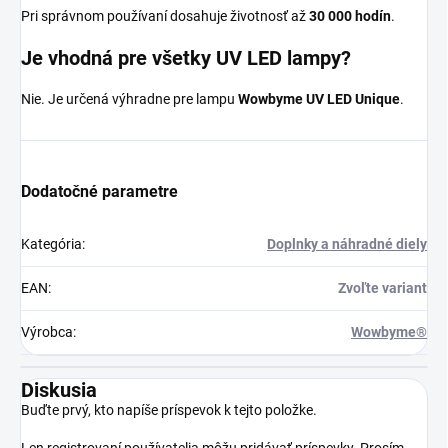
Pri správnom používaní dosahuje životnosť až
30 000 hodín
.
Je vhodná pre všetky UV LED lampy?
Nie. Je určená výhradne pre lampu
Wowbyme UV LED Unique
.
Dodatočné parametre
Kategória
:
Doplnky a náhradné diely
EAN
:
Zvoľte variant
Výrobca
:
Wowbyme®
Diskusia
Buďte prvý, kto napíše príspevok k tejto položke.
Len registrovaní používatelia môžu pridávať príspevky. Prosím