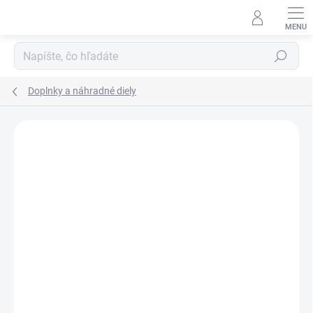
Prejsť
na
obsah
Hľadať
Doplnky a náhradné diely
Podrobnosti hodnotenia
Neohodnotené