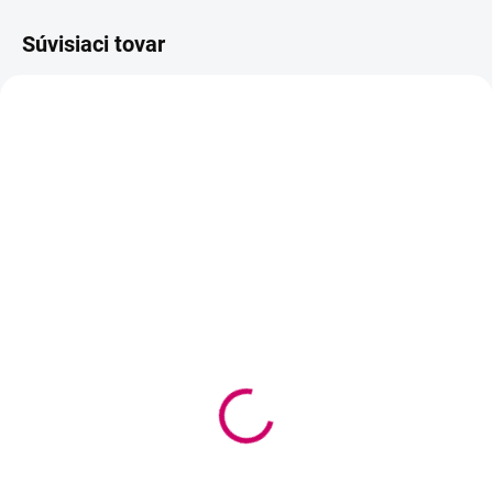
Súvisiaci tovar
SKLADOM
SKLADOM
(2 KS)
(>5 KS)
Wowbyme náhradný
Wowbyme náhradný
pedál k UV / UV LED
aplikačný hrot pre lepidlá
lampe Unique
UNIQUE (1 ks)
14,90 €
0,45 €
12,11 € bez DPH
0,37 € bez DPH