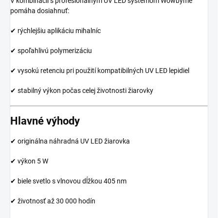
V kombinácii s profesionálnym UV LED systémom Wowbyme
pomáha dosiahnuť:
✔ rýchlejšiu aplikáciu mihalníc
✔ spoľahlivú polymerizáciu
✔ vysokú retenciu pri použití kompatibilných UV LED lepidiel
✔ stabilný výkon počas celej životnosti žiarovky
Hlavné výhody
✔ originálna náhradná UV LED žiarovka
✔ výkon 5 W
✔ biele svetlo s vlnovou dĺžkou 405 nm
✔ životnosť až 30 000 hodín