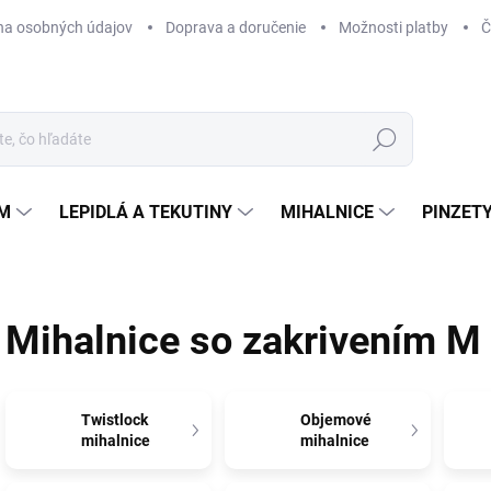
na osobných údajov
Doprava a doručenie
Možnosti platby
Č
Hľadať
ÉM
LEPIDLÁ A TEKUTINY
MIHALNICE
PINZETY
Mihalnice so zakrivením M
Twistlock
Objemové
mihalnice
mihalnice