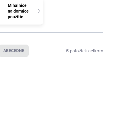
Mihalnice
na domáce
použitie
5
položiek celkom
ABECEDNE
NOVINKA