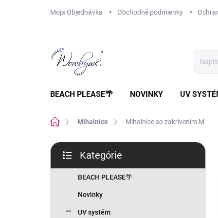
Prejsť
Moja Objednávka
Obchodné podmienky
Ochra
na
obsah
BEACH PLEASE🌴
NOVINKY
UV SYST
Domov
Mihalnice
Mihalnice so zakrivením M
B
Kategórie
o
Preskočiť
č
kategórie
n
BEACH PLEASE🌴
ý
Novinky
p
a
UV systém