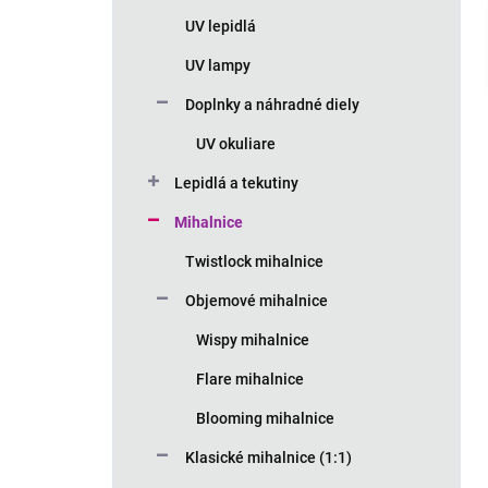
n
UV lepidlá
e
l
UV lampy
Doplnky a náhradné diely
UV okuliare
Lepidlá a tekutiny
Mihalnice
Twistlock mihalnice
Objemové mihalnice
Wispy mihalnice
Flare mihalnice
Blooming mihalnice
Klasické mihalnice (1:1)