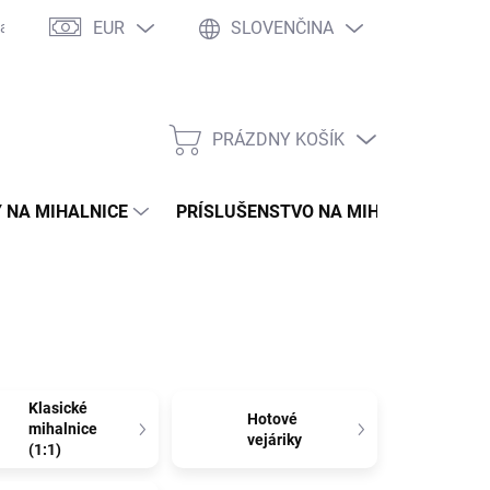
EUR
SLOVENČINA
asto kladené otázky
WOW Club
Osobné vyzdvihnutie
Tím 
PRÁZDNY KOŠÍK
NÁKUPNÝ
KOŠÍK
 NA MIHALNICE
PRÍSLUŠENSTVO NA MIHALNICE
Klasické
Hotové
mihalnice
vejáriky
(1:1)