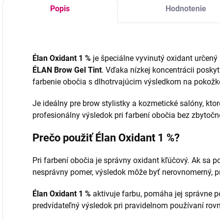
Popis
Hodnotenie
Élan Oxidant 1 %
je špeciálne vyvinutý oxidant určený
ÉLAN Brow Gel Tint
. Vďaka nízkej koncentrácii poskyt
farbenie obočia s dlhotrvajúcim výsledkom na pokožke
Je ideálny pre brow stylistky a kozmetické salóny, kto
profesionálny výsledok pri farbení obočia bez zbytoč
Prečo použiť Élan Oxidant 1 %?
Pri farbení obočia je správny oxidant kľúčový. Ak sa 
nesprávny pomer, výsledok môže byť nerovnomerný, príl
Élan Oxidant 1 %
aktivuje farbu, pomáha jej správne 
predvídateľný výsledok pri pravidelnom používaní ro