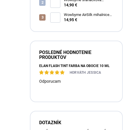
čistiaca pena na mihalnice a
14,90 €
obočie
Wowbyme AirSilk mihalnice
SPIRE mix
14,95 €
POSLEDNÉ HODNOTENIE
PRODUKTOV
ÉLAN FLASH TINT FARBA NA OBOČIE 10 ML
HORVÁTH JESSICA
Odporucam
DOTAZNÍK