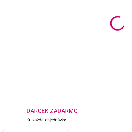
cena
MOŽ
DOR
Prof
Gel 
farb
chĺp
DETA
DARČEK ZADARMO
Ku každej objednávke