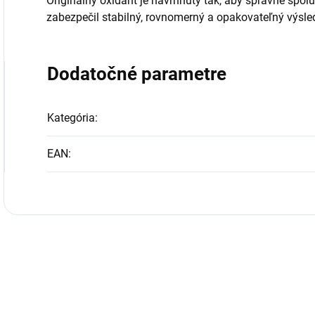
Originálny oxidant je navrhnutý tak, aby správne spol
zabezpečil stabilný, rovnomerný a opakovateľný výsle
Dodatočné parametre
Kategória
:
EAN
: