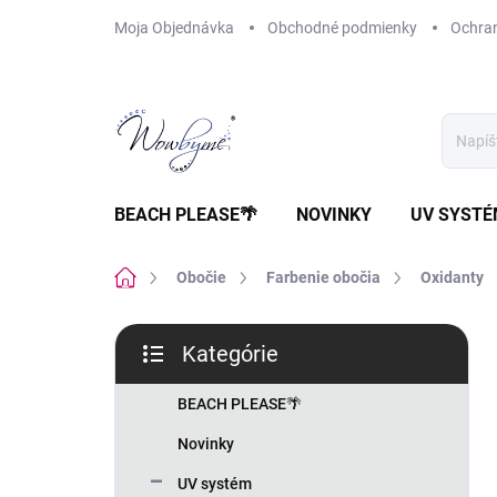
Prejsť
Moja Objednávka
Obchodné podmienky
Ochra
na
obsah
BEACH PLEASE🌴
NOVINKY
UV SYST
Domov
Obočie
Farbenie obočia
Oxidanty
B
Kategórie
o
Preskočiť
č
kategórie
n
BEACH PLEASE🌴
ý
Novinky
p
a
UV systém