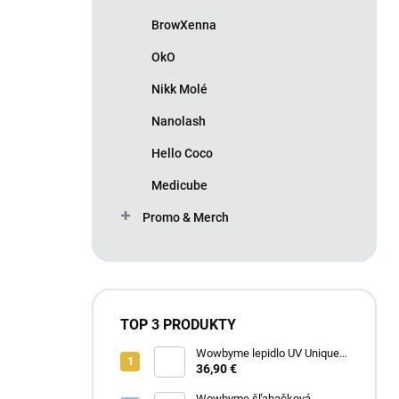
BrowXenna
OkO
Nikk Molé
Nanolash
Hello Coco
Medicube
Promo & Merch
TOP 3 PRODUKTY
Wowbyme lepidlo UV Unique
Extreme 4ml
36,90 €
Wowbyme šľahačková