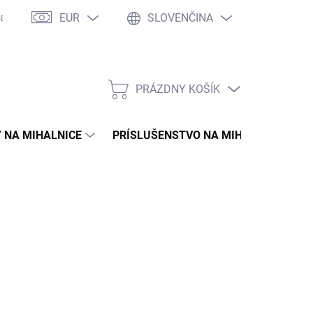
EUR
SLOVENČINA
asto kladené otázky
WOW Club
Osobné vyzdvihnutie
Tím 
PRÁZDNY KOŠÍK
NÁKUPNÝ
KOŠÍK
 NA MIHALNICE
PRÍSLUŠENSTVO NA MIHALNICE
 €
6 € bez DPH
otková
MENTÁLNE NEDOSTUPNÉ