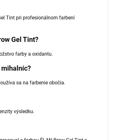
el Tint pri profesionálnom farbení
ow Gel Tint?
ožstvo farby a oxidantu.
 mihalníc?
 Používa sa na farbenie obočia.
nzity výsledku.