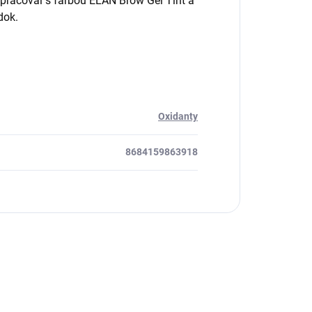
upracoval s farbou ÉLAN Brow Gel Tint a
dok.
Oxidanty
8684159863918