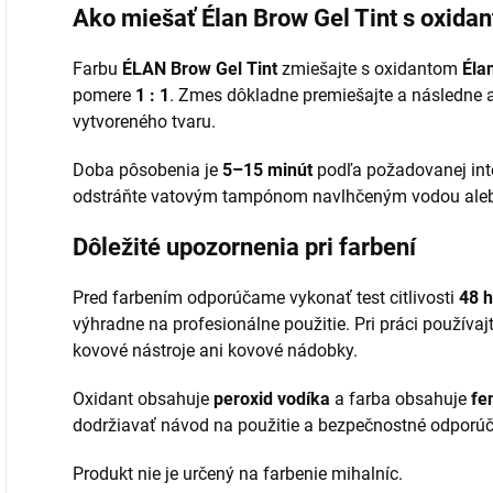
Ako miešať Élan Brow Gel Tint s oxida
Farbu
ÉLAN Brow Gel Tint
zmiešajte s oxidantom
Éla
pomere
1 : 1
. Zmes dôkladne premiešajte a následne a
vytvoreného tvaru.
Doba pôsobenia je
5–15 minút
podľa požadovanej inte
odstráňte vatovým tampónom navlhčeným vodou al
Dôležité upozornenia pri farbení
Pred farbením odporúčame vykonať test citlivosti
48 h
výhradne na profesionálne použitie. Pri práci používa
kovové nástroje ani kovové nádobky.
Oxidant obsahuje
peroxid vodíka
a farba obsahuje
fe
dodržiavať návod na použitie a bezpečnostné odporúč
Produkt nie je určený na farbenie mihalníc.