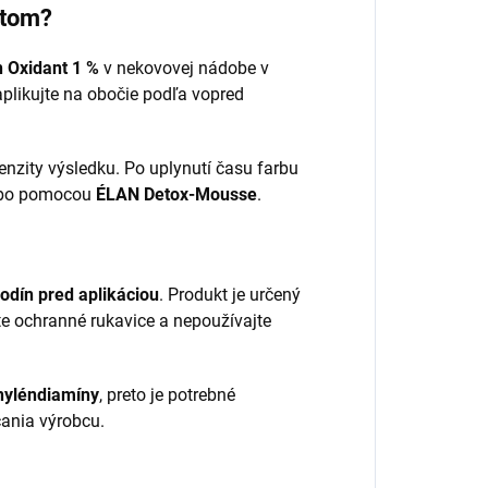
ntom?
n Oxidant 1 %
v nekovovej nádobe v
plikujte na obočie podľa vopred
nzity výsledku. Po uplynutí času farbu
ebo pomocou
ÉLAN Detox-Mousse
.
odín pred aplikáciou
. Produkt je určený
jte ochranné rukavice a nepoužívajte
nyléndiamíny
, preto je potrebné
ania výrobcu.