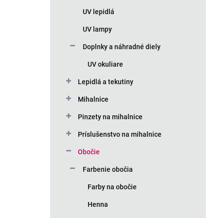
n
UV lepidlá
e
l
UV lampy
Doplnky a náhradné diely
UV okuliare
Lepidlá a tekutiny
Mihalnice
Pinzety na mihalnice
Príslušenstvo na mihalnice
Obočie
Farbenie obočia
Farby na obočie
Henna