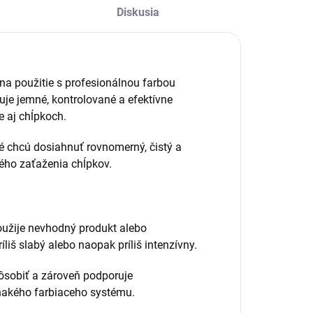
Diskusia
 na použitie s profesionálnou farbou
uje jemné, kontrolované a efektívne
 aj chĺpkoch.
ré chcú dosiahnuť rovnomerný, čistý a
ného zaťaženia chĺpkov.
použije nevhodný produkt alebo
iš slabý alebo naopak príliš intenzívny.
pôsobiť a zároveň podporuje
vnakého farbiaceho systému.