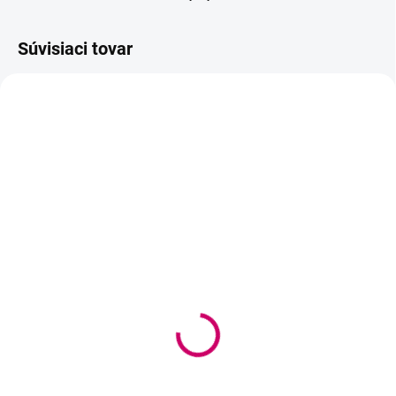
Súvisiaci tovar
SKLADOM
SKLADOM
(>5 KS)
(>5 KS)
Ceruzka na microblading
Ceruzka na microblading
a PMU - deep coffee
a PMU - coffee
4,80 €
4,80 €
3,90 € bez DPH
3,90 € bez DPH