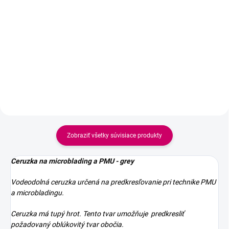
Do košíka
Do košíka
Ceruzka na microblading a PMU -
Farba – kávová Obsah balenia –
deep coffee od značky
1ks Typ – vodeodolná
Wowbyme® zaistí precízne
predkreslenie tvaru a maximálnu
stabilitu počas procedúry. Prečo
si vybrať túto ceruzku?
Vodeodolné zloženie –...
Zobraziť všetky súvisiace produkty
Ceruzka na microblading a PMU - grey
Vodeodolná ceruzka určená na predkresľovanie pri technike PMU
a microbladingu.
Ceruzka má tupý hrot. Tento tvar umožňuje predkresliť
požadovaný oblúkovitý tvar obočia.