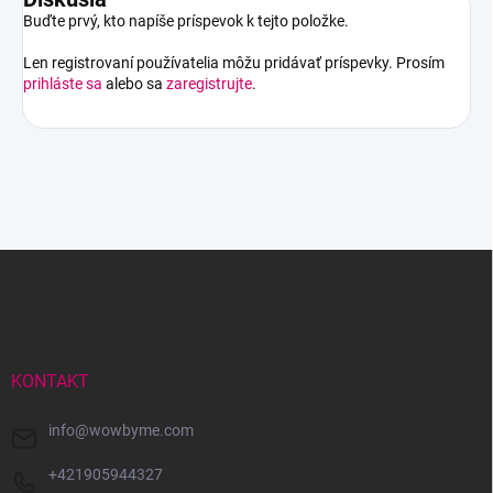
Buďte prvý, kto napíše príspevok k tejto položke.
Len registrovaní používatelia môžu pridávať príspevky. Prosím
prihláste sa
alebo sa
zaregistrujte
.
Z
á
p
ä
t
i
KONTAKT
e
info
@
wowbyme.com
+421905944327