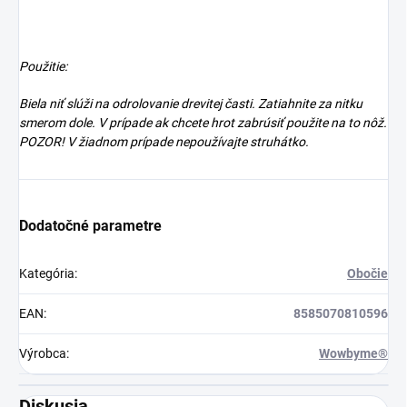
Použitie:
Biela niť slúži na odrolovanie drevitej časti. Zatiahnite za nitku
smerom dole. V prípade ak chcete hrot zabrúsiť použite na to nôž.
POZOR! V žiadnom prípade nepoužívajte struhátko.
Dodatočné parametre
Kategória
:
Obočie
EAN
:
8585070810596
Výrobca
:
Wowbyme®
Diskusia