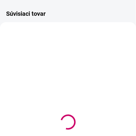
Súvisiaci tovar
AKCIA
TIP
BEACH PLEASE
SKLADOM
DORUČUJEME DO 2-3 DNI
(>5 KS)
Senite Golden Cell, set
Be Beautiful SHINY Eye
krémov proti vráskam
Pads – hydratačné
61,90 €
gélové masky pod oči
50,33 € bez DPH
1,10 €
od
od 0,89 € bez DPH
Do košíka