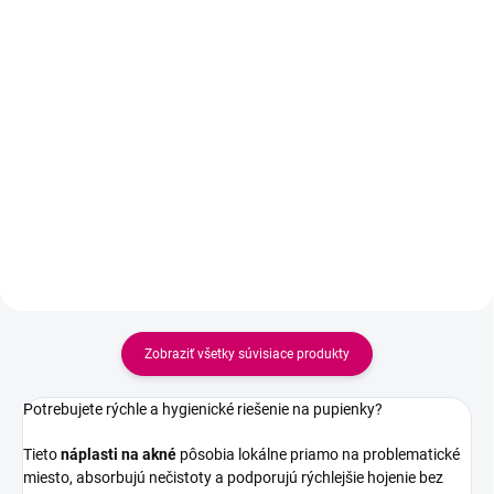
Detail
Protivráskový očný krém a krém s
kmeňovými bunkami arganového
Hydratačné gélové masky pod
stromu pre intenzívnu hydratáciu,
oči pomáhajú zmierniť známky
spevnenie a redukciu hlbokých
únavy, redukovať opuchy, opticky
vrások. Vhodné aj pre citlivú pleť.
rozjasniť očné okolie a
zanechávajú pokožku sviežu,
hydratovanú a príjemne
vyhladenú. Ideálne pre domáce...
Zobraziť všetky súvisiace produkty
Potrebujete rýchle a hygienické riešenie na pupienky?
Tieto
náplasti na akné
pôsobia lokálne priamo na problematické
miesto, absorbujú nečistoty a podporujú rýchlejšie hojenie bez