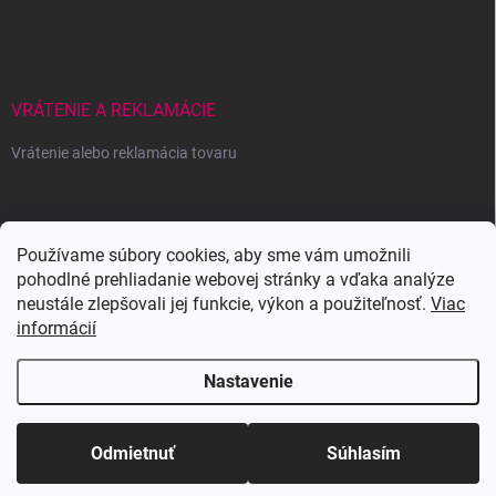
VRÁTENIE A REKLAMÁCIE
Vrátenie alebo reklamácia tovaru
Wowbyme.sk
Používame súbory cookies, aby sme vám umožnili
pohodlné prehliadanie webovej stránky a vďaka analýze
neustále zlepšovali jej funkcie, výkon a použiteľnosť.
Viac
informácií
Nastavenie
Copyright 2026
WOWBYME
. Všetky práva vyhradené.
Upraviť nastavenie
cookies
Odmietnuť
Súhlasím
Vytvoril Shoptet