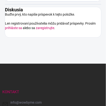
Diskusia
Buďte prvý, kto napíše príspevok k tejto položke.
Len registrovaní používatelia môžu pridávať príspevky. Prosím
prihláste sa
alebo sa
zaregistrujte
.
Z
á
p
ä
t
i
KONTAKT
e
info
@
wowbyme.com