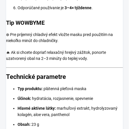
Odporúčané používanie je
3–4× týždenne
.
Tip WOWBYME
❄️ Pre príjemný chladivý efekt vložte masku pred použitím na
niekoľko minút do chladničky.
🔥 Ak si chcete dopriať relaxačný hrejivý zážitok, ponorte
uzatvorený obal na 2–3 minúty do teplej vody.
Technické parametre
Typ produktu:
plátenná pleťová maska
Účinok:
hydratácia, rozjasnenie, spevnenie
Hlavné aktívne látky:
marhuľový extrakt, hydrolyzovaný
kolagén, aloe vera, panthenol
Obsah:
23 g