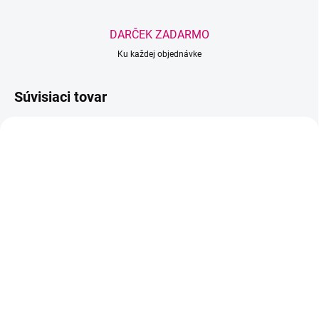
DARČEK ZADARMO
Ku každej objednávke
Súvisiaci tovar
TIP
BEACH PLEASE
BEACH PLEASE
SKLADOM
SKLADOM
(>5 KS)
(4 KS)
Calendula Collagen
Red Ginseng Collagen
Essence Mask -
Essence Mask –