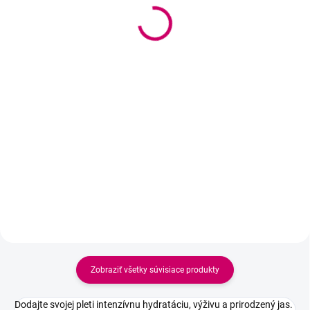
upokojujúca plátenná
Revitalizačná maska s
maska
červeným ženšenom
2 €
2 €
1,63 € bez DPH
1,63 € bez DPH
Do košíka
Do košíka
Upokojujúca plátenná maska s
Revitalizačná plátenná maska s
extraktom z nechtíka lekárskeho,
extraktom z červeného ženšenu a
hydrolyzovaným kolagénom a
hydrolyzovaným kolagénom.
kyselinou hyalurónovou.
Hydratuje, spevňuje pleť,
Hydratuje, regeneruje a vyživuje
podporuje jej pružnosť a
pleť, pomáha znižovať pocit
zanecháva pokožku sviežu,
podráždenia a zanecháva...
hebkú a prirodzene rozžiarenú.
Zobraziť všetky súvisiace produkty
Dodajte svojej pleti intenzívnu hydratáciu, výživu a prirodzený jas.