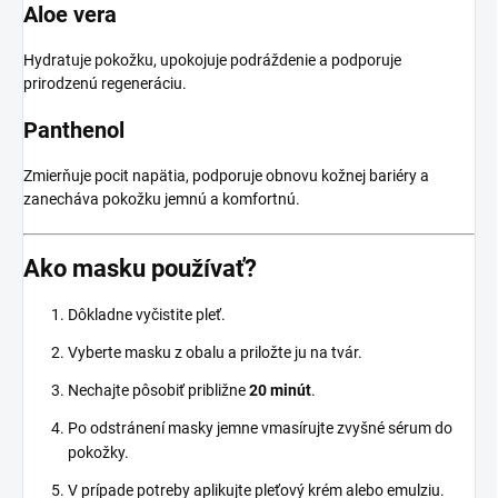
Aloe vera
Hydratuje pokožku, upokojuje podráždenie a podporuje
prirodzenú regeneráciu.
Panthenol
Zmierňuje pocit napätia, podporuje obnovu kožnej bariéry a
zanecháva pokožku jemnú a komfortnú.
Ako masku používať?
Dôkladne vyčistite pleť.
Vyberte masku z obalu a priložte ju na tvár.
Nechajte pôsobiť približne
20 minút
.
Po odstránení masky jemne vmasírujte zvyšné sérum do
pokožky.
V prípade potreby aplikujte pleťový krém alebo emulziu.