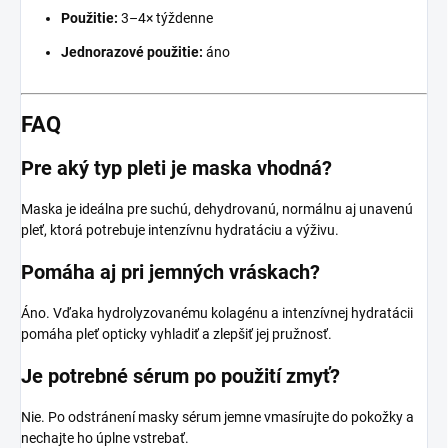
Použitie:
3–4× týždenne
Jednorazové použitie:
áno
FAQ
Pre aký typ pleti je maska vhodná?
Maska je ideálna pre suchú, dehydrovanú, normálnu aj unavenú
pleť, ktorá potrebuje intenzívnu hydratáciu a výživu.
Pomáha aj pri jemných vráskach?
Áno. Vďaka hydrolyzovanému kolagénu a intenzívnej hydratácii
pomáha pleť opticky vyhladiť a zlepšiť jej pružnosť.
Je potrebné sérum po použití zmyť?
Nie. Po odstránení masky sérum jemne vmasírujte do pokožky a
nechajte ho úplne vstrebať.