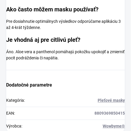
Ako často môžem masku používať?
Pre dosiahnutie optimálnych výsledkov odporúčame aplikáciu 3
až 4-krát týždenne.
Je vhodná aj pre citlivú pleť?
Áno. Aloe vera a panthenol pomáhajú pokožku upokojiť a zmierniť
pocit podráždenia či napätia.
Dodatočné parametre
Kategória
:
Pleťové masky
EAN
:
8809369850415
Výrobca
:
Wowbyme®