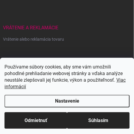
VRÁTENIE A REKLAMÁCIE
Vrátenie alebo reklamácia tovaru
Wowbyme.sk
Používame súbory cookies, aby sme vám umožnili
pohodlné prehliadanie webovej stránky a vďaka analýze
neustále zlepšovali jej funkcie, výkon a použiteľnosť.
Viac
informácií
Nastavenie
Copyright 2026
WOWBYME
. Všetky práva vyhradené.
Upraviť nastavenie
cookies
Odmietnuť
Súhlasím
Vytvoril Shoptet