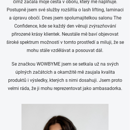
čímž začala moje cesta v oboru, který mě naplňuje.
Postupně jsem své služby rozšířila o lash lifting, laminaci
a úpravu obočí. Dnes jsem spolumajitelkou salonu The
Confidence, kde se každý den věnuji zvýrazňování
přirozené krásy klientek. Neustále mě baví objevovat
široké spektrum možností v tomto prostředí a miluji, že se
mohu stále vzdělávat a posouvat dál.
Se značkou WOWBYME jsem se setkala už na svých
úplných začátcích a okamžitě mě zaujala kvalita
produktů i výsledky, kterých s nimi dosahuji. Jsem proto
velmi ráda, že ji mohu reprezentovat jako ambasadorka.