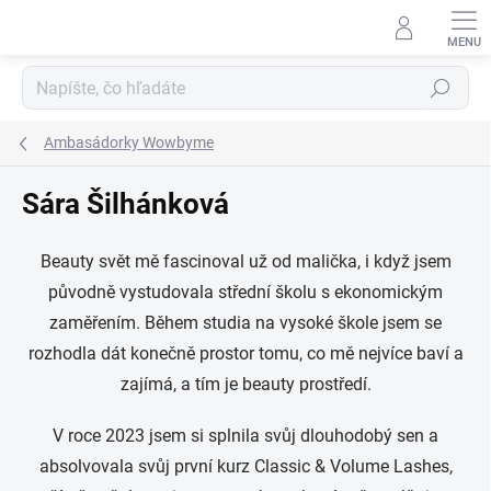
Prejsť
na
obsah
Hľadať
Ambasádorky Wowbyme
Sára Šilhánková
Beauty svět mě fascinoval už od malička, i když jsem
původně vystudovala střední školu s ekonomickým
zaměřením. Během studia na vysoké škole jsem se
rozhodla dát konečně prostor tomu, co mě nejvíce baví a
zajímá, a tím je beauty prostředí.
V roce 2023 jsem si splnila svůj dlouhodobý sen a
absolvovala svůj první kurz Classic & Volume Lashes,