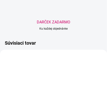
DARČEK ZADARMO
Ku každej objednávke
Súvisiaci tovar
BESTSELLER
BEACH PLEASE
SKLADOM
(1 KS)
SKLADOM