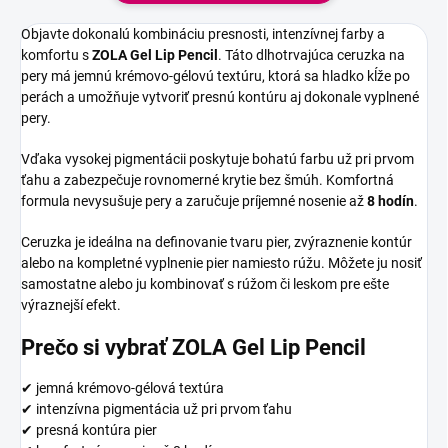
Objavte dokonalú kombináciu presnosti, intenzívnej farby a
komfortu s
ZOLA Gel Lip Pencil
. Táto dlhotrvajúca ceruzka na
pery má jemnú krémovo-gélovú textúru, ktorá sa hladko kĺže po
perách a umožňuje vytvoriť presnú kontúru aj dokonale vyplnené
pery.
Vďaka vysokej pigmentácii poskytuje bohatú farbu už pri prvom
ťahu a zabezpečuje rovnomerné krytie bez šmúh. Komfortná
formula nevysušuje pery a zaručuje príjemné nosenie až
8 hodín
.
Ceruzka je ideálna na definovanie tvaru pier, zvýraznenie kontúr
alebo na kompletné vyplnenie pier namiesto rúžu. Môžete ju nosiť
samostatne alebo ju kombinovať s rúžom či leskom pre ešte
výraznejší efekt.
Prečo si vybrať ZOLA Gel Lip Pencil
✔ jemná krémovo-gélová textúra
✔ intenzívna pigmentácia už pri prvom ťahu
✔ presná kontúra pier