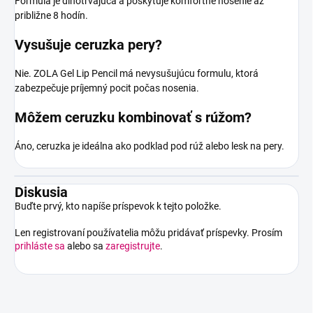
Formula je dlhotrvajúca a poskytuje komfortné nosenie až
približne 8 hodín.
Vysušuje ceruzka pery?
Nie. ZOLA Gel Lip Pencil má nevysušujúcu formulu, ktorá
zabezpečuje príjemný pocit počas nosenia.
Môžem ceruzku kombinovať s rúžom?
Áno, ceruzka je ideálna ako podklad pod rúž alebo lesk na pery.
Diskusia
Buďte prvý, kto napíše príspevok k tejto položke.
Len registrovaní používatelia môžu pridávať príspevky. Prosím
prihláste sa
alebo sa
zaregistrujte
.