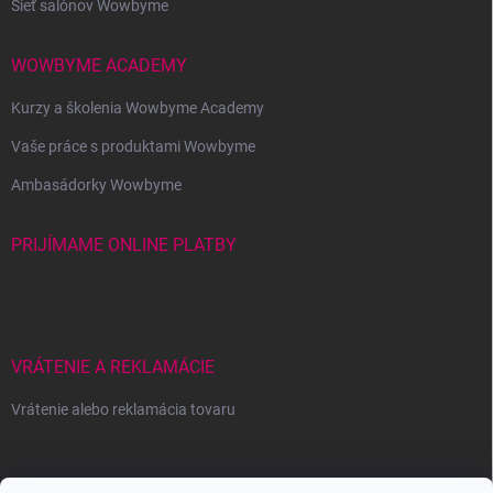
Sieť salónov Wowbyme
WOWBYME ACADEMY
Kurzy a školenia Wowbyme Academy
Vaše práce s produktami Wowbyme
Ambasádorky Wowbyme
PRIJÍMAME ONLINE PLATBY
VRÁTENIE A REKLAMÁCIE
Vrátenie alebo reklamácia tovaru