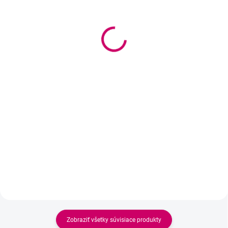
(>5 KS)
ZOLA Silky Matte Tint
Wowbyme riasenka na
3.2 g
predĺžené mihalnice
13,90 €
Extension Safe
11,30 € bez DPH
11,95 €
od
Detail
od 9,72 € bez DPH
Detail
ZOLA x Valentina Lelyukh Silky
Matte Tint – tekuté očné tiene s
jemnou textúrou a luxusným
Vodeodolná riasenka na báze
hodvábno-matným finišom.
vody od Wowbyme, ktorá je
Dokonale sa rozotierajú, nelepia,
bezpečná na predĺžené
nezaliezajú do vrások a sú
mihalnice. Nerozmazáva sa,
ideálne na...
nevytvára panda efekt a
jednoducho sa odstraňuje teplou
vodou.
Zobraziť všetky súvisiace produkty