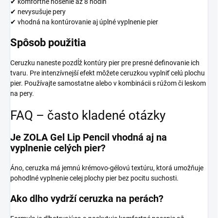
✔ komfortné nosenie až 8 hodín
✔ nevysušuje pery
✔ vhodná na kontúrovanie aj úplné vyplnenie pier
Spôsob použitia
Ceruzku naneste pozdĺž kontúry pier pre presné definovanie ich
tvaru. Pre intenzívnejší efekt môžete ceruzkou vyplniť celú plochu
pier. Používajte samostatne alebo v kombinácii s rúžom či leskom
na pery.
FAQ – často kladené otázky
Je ZOLA Gel Lip Pencil vhodná aj na
vyplnenie celých pier?
Áno, ceruzka má jemnú krémovo-gélovú textúru, ktorá umožňuje
pohodlné vyplnenie celej plochy pier bez pocitu suchosti.
Ako dlho vydrží ceruzka na perách?