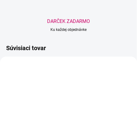
DARČEK ZADARMO
Ku každej objednávke
Súvisiaci tovar
TIP
BEACH PLEASE
SKLADOM
SKLADOM
(2 KS)
(1 KS)
Wowbyme štetec na
Soak out PHA Cream