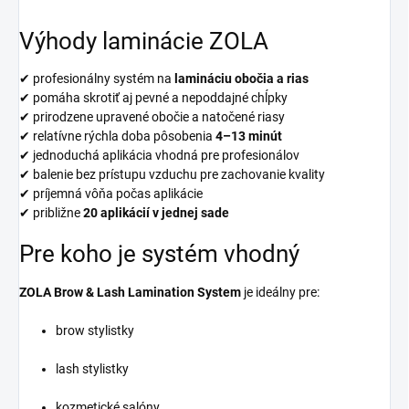
Výhody laminácie ZOLA
✔ profesionálny systém na
lamináciu obočia a rias
✔ pomáha skrotiť aj pevné a nepoddajné chĺpky
✔ prirodzene upravené obočie a natočené riasy
✔ relatívne rýchla doba pôsobenia
4–13 minút
✔ jednoduchá aplikácia vhodná pre profesionálov
✔ balenie bez prístupu vzduchu pre zachovanie kvality
✔ príjemná vôňa počas aplikácie
✔ približne
20 aplikácií v jednej sade
Pre koho je systém vhodný
ZOLA Brow & Lash Lamination System
je ideálny pre:
brow stylistky
lash stylistky
kozmetické salóny