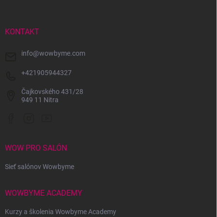
p
ä
t
i
KONTAKT
e
info
@
wowbyme.com
+421905944327
Čajkovského 431/28
949 11 Nitra
WOW PRO SALÓN
Sieť salónov Wowbyme
WOWBYME ACADEMY
Kurzy a školenia Wowbyme Academy