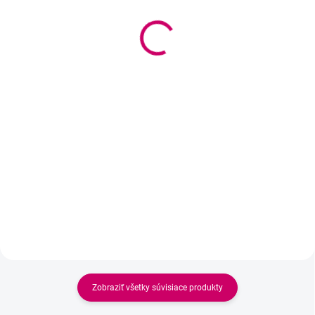
čistenie mihalníc Flower
15,90 €
3,50 €
12,93 € bez DPH
2,85 € bez DPH
Do košíka
Do košíka
Soak gélový pleťový krém
Jemný štetec na každodenné
čistenie predĺžených aj
prirodzených mihalníc. Mäkké
nylonové štetinky šetrne
odstraňujú make-up, maz a
nečistoty bez poškodenia
umelých mihalníc. Ideálny v
kombinácii s...
Zobraziť všetky súvisiace produkty