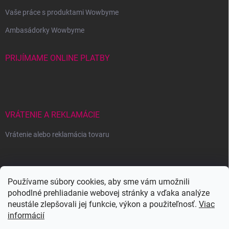
Vaše práce s produktami Wowbyme
Ambasádorky Wowbyme
PRIJÍMAME ONLINE PLATBY
VRÁTENIE A REKLAMÁCIE
Vrátenie alebo reklamácia tovaru
Wowbyme.sk
Používame súbory cookies, aby sme vám umožnili
pohodlné prehliadanie webovej stránky a vďaka analýze
neustále zlepšovali jej funkcie, výkon a použiteľnosť.
Viac
informácií