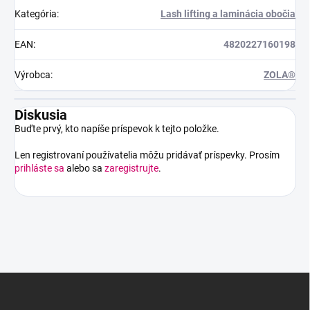
Kategória
:
Lash lifting a laminácia obočia
EAN
:
4820227160198
Výrobca
:
ZOLA®
Diskusia
Buďte prvý, kto napíše príspevok k tejto položke.
Len registrovaní používatelia môžu pridávať príspevky. Prosím
prihláste sa
alebo sa
zaregistrujte
.
Z
á