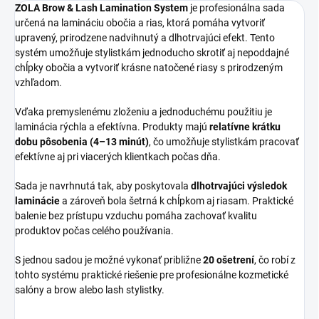
ZOLA Brow & Lash Lamination System
je profesionálna sada
určená na lamináciu obočia a rias, ktorá pomáha vytvoriť
upravený, prirodzene nadvihnutý a dlhotrvajúci efekt. Tento
systém umožňuje stylistkám jednoducho skrotiť aj nepoddajné
chĺpky obočia a vytvoriť krásne natočené riasy s prirodzeným
vzhľadom.
Vďaka premyslenému zloženiu a jednoduchému použitiu je
laminácia rýchla a efektívna. Produkty majú
relatívne krátku
dobu pôsobenia (4–13 minút)
, čo umožňuje stylistkám pracovať
efektívne aj pri viacerých klientkach počas dňa.
Sada je navrhnutá tak, aby poskytovala
dlhotrvajúci výsledok
laminácie
a zároveň bola šetrná k chĺpkom aj riasam. Praktické
balenie bez prístupu vzduchu pomáha zachovať kvalitu
produktov počas celého používania.
S jednou sadou je možné vykonať približne
20 ošetrení
, čo robí z
tohto systému praktické riešenie pre profesionálne kozmetické
salóny a brow alebo lash stylistky.