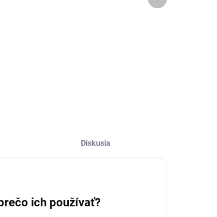
produkt
0,49 € bez DPH
10,16 € bez DPH
Detail
Detail
yp – Mink
Typ – Mink
akrivenie – B, C,
Zakrivenie – B, C,
C, DD Hrúbka –
CC, DD Hrúbka –
,10-0,20mm Dĺžka
0,10-0,20mm Dĺžka
 mix dĺžok
– 12mm Počet
,11,13mm Počet
riadkov – 16 Farba
iadkov – 16 Farba
– paleta 11 farieb
 paleta 11 farieb
Kvalita – Prémium
valita – Prémium
Diskusia
prečo ich používať?