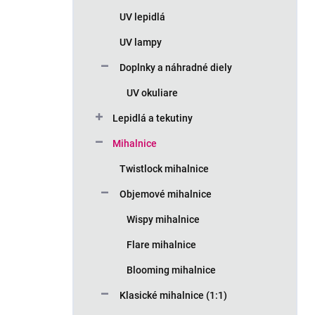
n
UV lepidlá
e
l
UV lampy
Doplnky a náhradné diely
UV okuliare
Lepidlá a tekutiny
Mihalnice
Twistlock mihalnice
Objemové mihalnice
Wispy mihalnice
Flare mihalnice
Blooming mihalnice
Klasické mihalnice (1:1)