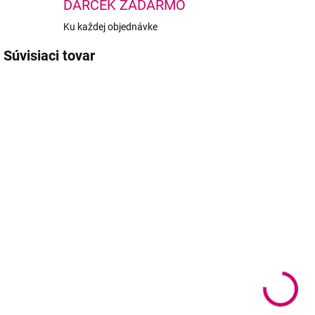
DARČEK ZADARMO
Ku každej objednávke
Súvisiaci tovar
TIP
SKLADOM
SKLADOM
(1 KS)
(>5 KS)
Mini Black
Wowbyme
Signature Set
natáčky na
C
lash lifting
m
30,60 €
Rainbow
24,88 € bez DPH
11,50 €