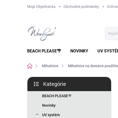
Prejsť
Moja Objednávka
Obchodné podmienky
Ochra
na
obsah
BEACH PLEASE🌴
NOVINKY
UV SYST
Domov
Mihalnice
Mihalnice na domáce použiti
B
Kategórie
o
Preskočiť
č
kategórie
n
BEACH PLEASE🌴
ý
Novinky
p
a
UV systém