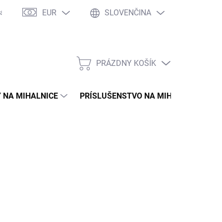
EUR
SLOVENČINA
asto kladené otázky
WOW Club
Osobné vyzdvihnutie
Tím 
PRÁZDNY KOŠÍK
NÁKUPNÝ
KOŠÍK
 NA MIHALNICE
PRÍSLUŠENSTVO NA MIHALNICE
95 €
5 € bez DPH
otková
ĽTE VARIANT
: