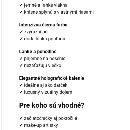
✔ jemné a ľahké vlákna
✔ krásne splynú s vlastnými riasami
Intenzívna čierna farba
✔ zvýrazní oči
✔ dodá hĺbku pohľadu
Ľahké a pohodlné
✔ príjemné na nosenie
✔ nezaťažujú viečko
Elegantné holografické balenie
✔ ideálne aj ako darček
✔ luxusný vizuálny dojem
Pre koho sú vhodné?
✔ začiatočníčky aj pokročilé
✔ make-up artistky