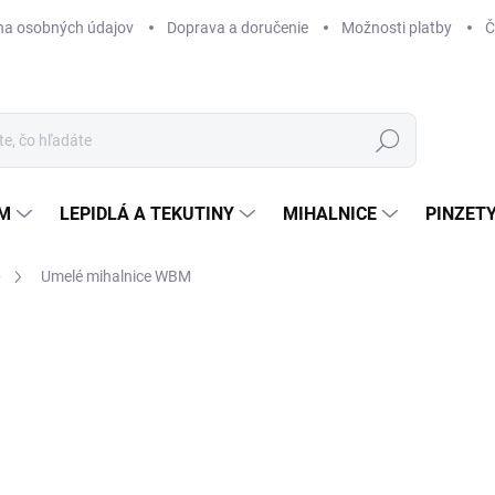
na osobných údajov
Doprava a doručenie
Možnosti platby
Č
Hľadať
ÉM
LEPIDLÁ A TEKUTINY
MIHALNICE
PINZETY
e
Umelé mihalnice WBM
Neohodnotené
Podrobnosti hodnotenia
6,
5,6
Jedn
ZVO
cena