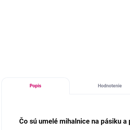
Do košíka
9,35 € bez DPH
1
Do košíka
Mini Black
Signature Set -
tonizačná voda,
Profesionálne
T
pleťová emulzia,
silikónové natáčky
Z
sérum a čistiaca
na lash lifting
C
pena
vyrobené z novej
0
generácie ultra
–
priľnavého silikónu.
9
Vďaka
r
samopriľnavému
–
materiálu pevne
K
Popis
Hodnotenie
držia na viečku aj
bez použitia lepidla,
čím zrýchľujú...
Čo sú umelé mihalnice na pásiku a 