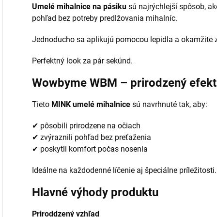
Umelé mihalnice na pásiku
sú najrýchlejší spôsob, a
pohľad bez potreby predlžovania mihalníc.
Jednoducho sa aplikujú pomocou lepidla a okamžite z
Perfektný look za pár sekúnd.
Wowbyme WBM – prirodzený efek
Tieto
MINK umelé mihalnice
sú navrhnuté tak, aby:
✔ pôsobili prirodzene na očiach
✔ zvýraznili pohľad bez preťaženia
✔ poskytli komfort počas nosenia
Ideálne na každodenné líčenie aj špeciálne príležitosti.
Hlavné výhody produktu
Priroddzený vzhľad