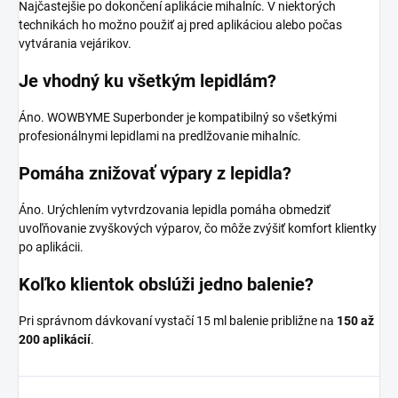
Najčastejšie po dokončení aplikácie mihalníc. V niektorých
technikách ho možno použiť aj pred aplikáciou alebo počas
vytvárania vejárikov.
Je vhodný ku všetkým lepidlám?
Áno. WOWBYME Superbonder je kompatibilný so všetkými
profesionálnymi lepidlami na predlžovanie mihalníc.
Pomáha znižovať výpary z lepidla?
Áno. Urýchlením vytvrdzovania lepidla pomáha obmedziť
uvoľňovanie zvyškových výparov, čo môže zvýšiť komfort klientky
po aplikácii.
Koľko klientok obslúži jedno balenie?
Pri správnom dávkovaní vystačí 15 ml balenie približne na
150 až
200 aplikácií
.