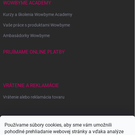
WOWBYME ACADEMY
Kurzy a školenia Wowbyme Academy
Vaše práce s produktami Wowbyme
Ambasádorky Wowbyme
PRIJÍMAME ONLINE PLATBY
VRÁTENIE A REKLAMÁCIE
Vrátenie alebo reklamácia tovaru
Wowbyme.sk
Používame súbory cookies, aby sme vám umožnili
pohodlné prehliadanie webovej stránky a vďaka analýze