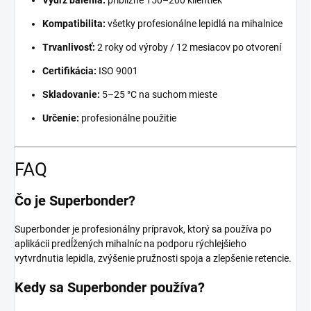
Výdrž balenia:
približne 150–200 klientiek
Kompatibilita:
všetky profesionálne lepidlá na mihalnice
Trvanlivosť:
2 roky od výroby / 12 mesiacov po otvorení
Certifikácia:
ISO 9001
Skladovanie:
5–25 °C na suchom mieste
Určenie:
profesionálne použitie
FAQ
Čo je Superbonder?
Superbonder je profesionálny prípravok, ktorý sa používa po
aplikácii predĺžených mihalníc na podporu rýchlejšieho
vytvrdnutia lepidla, zvýšenie pružnosti spoja a zlepšenie retencie.
Kedy sa Superbonder používa?