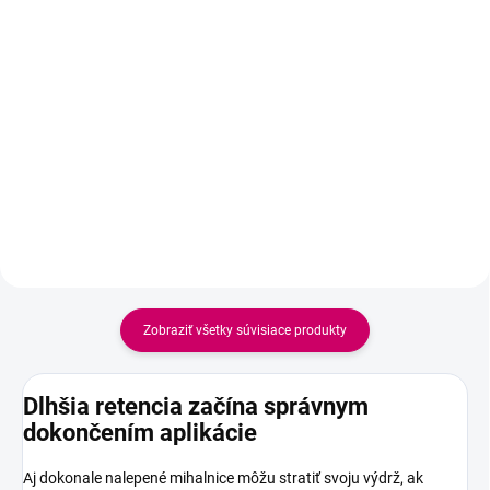
Detail
Detail
Ideálny set pre každú lash
artistku pracujúcu s vlastnoručne
Profesionálny set na
vyrábanými vejárikmi. Lepidlo
predlžovanie mihalníc pre
Black Panter 5ml zabezpečuje
maximálnu retenciu, silnejšie
rýchle schnutie a silnú priľnavosť,
spoje a dlhšiu výdrž aplikácie.
zatiaľ čo Superbonder fixuje
lepidlo,...
Zobraziť všetky súvisiace produkty
Dlhšia retencia začína správnym
dokončením aplikácie
Aj dokonale nalepené mihalnice môžu stratiť svoju výdrž, ak