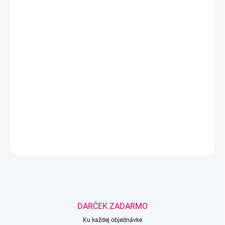
−
+
Pridať do košíka
Profesionálny prípravok určený na zvýšenie retencie predĺžených
mihalníc a zlepšenie komfortu klientky počas aplikácie. Pomáha
urýchliť vytvrdzovanie lepidla, znižuje uvoľňovanie výparov a
vytvára pružnejšie spoje medzi prírodnými a syntetickými
mihalnicami. Je kompatibilný so všetkými profesionálnymi
lepidlami na mihalnice.
DETAILNÉ INFORMÁCIE
OPÝTAŤ SA
STRÁŽIŤ
Uložiť
DARČEK ZADARMO
Ku každej objednávke