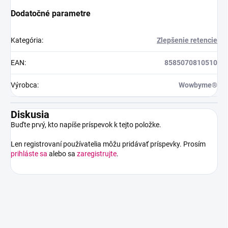
Dodatočné parametre
Kategória
:
Zlepšenie retencie
EAN
:
8585070810510
Výrobca
:
Wowbyme®
Diskusia
Buďte prvý, kto napíše príspevok k tejto položke.
Len registrovaní používatelia môžu pridávať príspevky. Prosím
prihláste sa
alebo sa
zaregistrujte
.