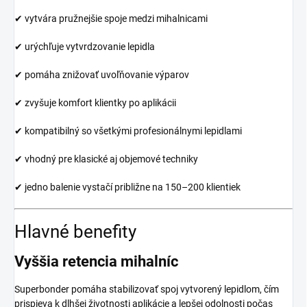
✔ vytvára pružnejšie spoje medzi mihalnicami
✔ urýchľuje vytvrdzovanie lepidla
✔ pomáha znižovať uvoľňovanie výparov
✔ zvyšuje komfort klientky po aplikácii
✔ kompatibilný so všetkými profesionálnymi lepidlami
✔ vhodný pre klasické aj objemové techniky
✔ jedno balenie vystačí približne na 150–200 klientiek
Hlavné benefity
Vyššia retencia mihalníc
Superbonder pomáha stabilizovať spoj vytvorený lepidlom, čím
prispieva k dlhšej životnosti aplikácie a lepšej odolnosti počas