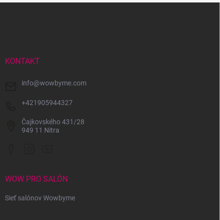
Z
á
p
ä
t
i
KONTAKT
e
info
@
wowbyme.com
+421905944327
Čajkovského 431/28
949 11 Nitra
WOW PRO SALÓN
Sieť salónov Wowbyme