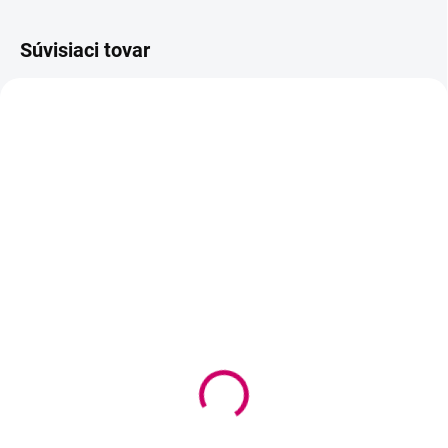
Súvisiaci tovar
AKCIA
AKCIA
VYPREDANÉ
VYPREDANÉ
Wowbyme lepidlo Black
Wowbyme sada Lepidlo
Panter 5ml +
Pink Panter 5ml +
Superbonder 15ml
Superbonder 15ml
38,90 €
38,90 €
31,63 € bez DPH
31,63 € bez DPH