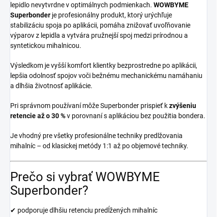
lepidlo nevytvrdne v optimálnych podmienkach.
WOWBYME
Superbonder
je profesionálny produkt, ktorý urýchľuje
stabilizáciu spoja po aplikácii, pomáha znižovať uvoľňovanie
výparov z lepidla a vytvára pružnejší spoj medzi prírodnou a
syntetickou mihalnicou.
Výsledkom je vyšší komfort klientky bezprostredne po aplikácii,
lepšia odolnosť spojov voči bežnému mechanickému namáhaniu
a dlhšia životnosť aplikácie.
Pri správnom používaní môže Superbonder prispieť k
zvýšeniu
retencie až o 30 %
v porovnaní s aplikáciou bez použitia bondera.
Je vhodný pre všetky profesionálne techniky predlžovania
mihalníc – od klasickej metódy 1:1 až po objemové techniky.
Prečo si vybrať WOWBYME
Superbonder?
✔ podporuje dlhšiu retenciu predĺžených mihalníc