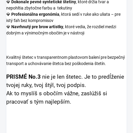
💎
Dokonale pevné syntetické štetiny
, ktoré držia tvar a
nepohltia zbytočne farbu a tekutiny
💎
Profesionálna ergonómia
, ktorá sedí v ruke ako uliata – pre
istý ťah bez kompromisov
💎
Navrhnutý pre brow artistky
, ktoré vedia, že rozdiel medzi
dobrým a výnimočným obočím je v nástroji
Kvalitný štetec v transparentnom plastovom balení pre bezpečný
transport a uchovávanie štetca bez poškodenia štetín.
PRISMÉ No.3
nie je len štetec. Je to predĺženie
tvojej ruky, tvoj štýl, tvoj podpis.
Ak to myslíš s obočím vážne, zaslúžiš si
pracovať s tým najlepším.