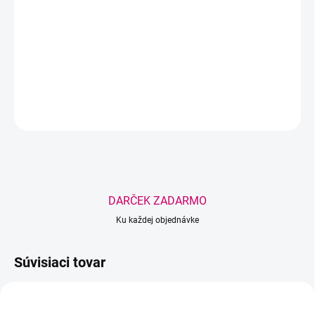
Typ - výrazne skosený
DETAILNÉ INFORMÁCIE
OPÝTAŤ SA
STRÁŽIŤ
Uložiť
DARČEK ZADARMO
Ku každej objednávke
Súvisiaci tovar
AKCIA
TIP