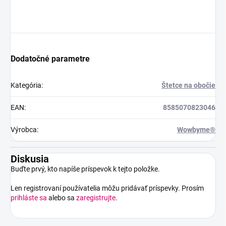
Dodatočné parametre
Kategória
:
Štetce na obočie
EAN
:
8585070823046
Výrobca
:
Wowbyme®
Diskusia
Buďte prvý, kto napíše príspevok k tejto položke.
Len registrovaní používatelia môžu pridávať príspevky. Prosím
prihláste sa
alebo sa
zaregistrujte
.