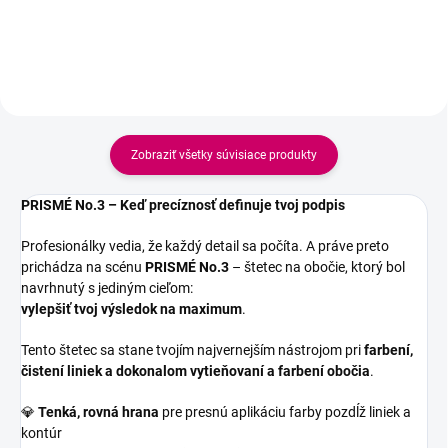
štetinky pomáhajú presne
vyčesať mihalnice na natáčku a
upraviť chĺpky obočia do
požadovaného tvaru.
Zobraziť všetky súvisiace produkty
PRISMÉ No.3 – Keď precíznosť definuje tvoj podpis
Profesionálky vedia, že každý detail sa počíta. A práve preto
prichádza na scénu
PRISMÉ No.3
– štetec na obočie, ktorý bol
navrhnutý s jediným cieľom:
vylepšiť tvoj výsledok na maximum
.
Tento štetec sa stane tvojím najvernejším nástrojom pri
farbení,
čistení liniek a dokonalom vytieňovaní a farbení obočia
.
💎
Tenká, rovná hrana
pre presnú aplikáciu farby pozdĺž liniek a
kontúr