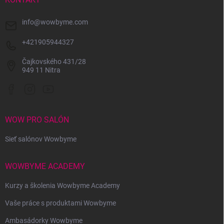
e
info
@
wowbyme.com
+421905944327
Čajkovského 431/28
949 11 Nitra
WOW PRO SALÓN
Sieť salónov Wowbyme
WOWBYME ACADEMY
Kurzy a školenia Wowbyme Academy
Vaše práce s produktami Wowbyme
Ambasádorky Wowbyme