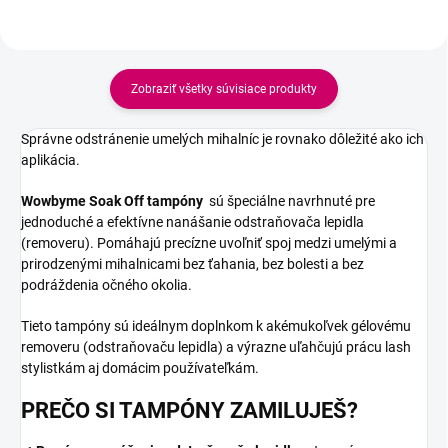
Zobraziť všetky súvisiace produkty
Správne odstránenie umelých mihalníc je rovnako dôležité ako ich
aplikácia.
Wowbyme Soak Off tampóny
sú špeciálne navrhnuté pre
jednoduché a efektívne nanášanie odstraňovača lepidla
(removeru). Pomáhajú precízne uvoľniť spoj medzi umelými a
prirodzenými mihalnicami bez ťahania, bez bolesti a bez
podráždenia očného okolia.
Tieto tampóny sú ideálnym doplnkom k akémukoľvek gélovému
removeru (odstraňovaču lepidla) a výrazne uľahčujú prácu lash
stylistkám aj domácim používateľkám.
PREČO SI TAMPÓNY ZAMILUJEŠ?