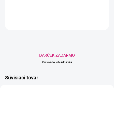
DETAILNÉ INFORMÁCIE
OPÝTAŤ SA
STRÁŽIŤ
Uložiť
DARČEK ZADARMO
Ku každej objednávke
Súvisiaci tovar