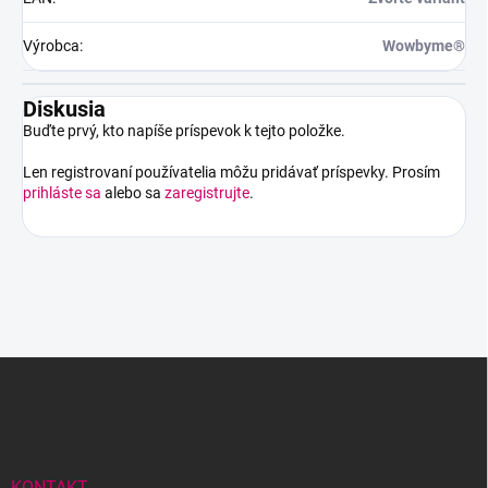
Výrobca
:
Wowbyme®
Diskusia
Buďte prvý, kto napíše príspevok k tejto položke.
Len registrovaní používatelia môžu pridávať príspevky. Prosím
prihláste sa
alebo sa
zaregistrujte
.
Z
á
p
ä
t
i
KONTAKT