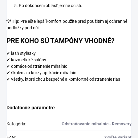
Po dokončení oblasť jemne očisti.
💡
Tip:
Pre ešte lepší komfort použite pred použitím aj ochranné
podložky pod oči.
PRE KOHO SÚ TAMPÓNY VHODNÉ?
✔ lash stylistky
✔ kozmetické salóny
✔ domáce odstránenie mihalníc
✔ školenia a kurzy aplikácie mihalníc
✔ všetky, ktoré chcú bezpečné a komfortné odstránenie rias
Dodatočné parametre
Kategória
:
Odstraňovanie mihalníc - Removery
EAN
:
Zvoľte variant