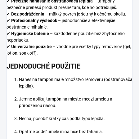
✔
Precízne nanášanie odstraňovača lepidla
– tampóny
bezpečne prenesú produkt presne tam, kde ho potrebuješ.
✔
Bez podráždenia
– mäkký povrch je šetrný k očnému okoliu.
✔
Profesionálny výsledok
– jednoduchšie a efektívnejšie
odstránenie mihalníc.
✔
Hygienické balenie
– každodenné použitie bez zbytočného
neporiadku.
✔
Univerzálne použitie
– vhodné pre všetky typy removerov (gél,
lotion, soak off).
JEDNODUCHÉ POUŽITIE
Nanes na tampón malé množstvo removeru (odstraňovača
lepidla).
Jemne aplikuj tampón na miesto medzi umelou a
prirodzenou riasou.
Nechaj pôsobiť krátky čas podľa typu lepidla.
Opatrne oddeľ umelé mihalnice bez ťahania.