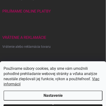
PRIJÍMAME ONLINE PLATBY
VRÁTENIE A REKLAMÁCIE
Vrátenie alebo reklamácia tovaru
Wowbyme.sk
Používame súbory cookies, aby sme vám umožnili
pohodlné prehliadanie webovej stránky a vďaka analýze
neustále zlepšovali jej funkcie, výkon a použiteľnosť.
Viac
informácií
Nastavenie
Copyright 2026
WOWBYME
. Všetky práva vyhradené.
Upraviť nastavenie