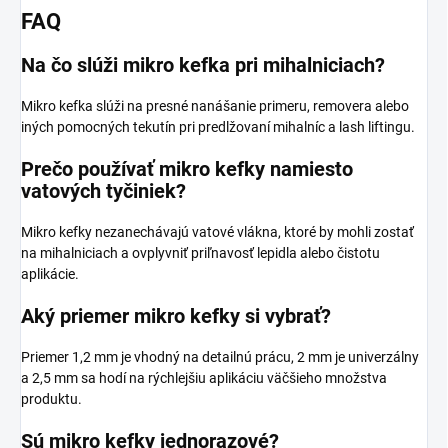
FAQ
Na čo slúži mikro kefka pri mihalniciach?
Mikro kefka slúži na presné nanášanie primeru, removera alebo
iných pomocných tekutín pri predlžovaní mihalníc a lash liftingu.
Prečo používať mikro kefky namiesto
vatových tyčiniek?
Mikro kefky nezanechávajú vatové vlákna, ktoré by mohli zostať
na mihalniciach a ovplyvniť priľnavosť lepidla alebo čistotu
aplikácie.
Aký priemer mikro kefky si vybrať?
Priemer 1,2 mm je vhodný na detailnú prácu, 2 mm je univerzálny
a 2,5 mm sa hodí na rýchlejšiu aplikáciu väčšieho množstva
produktu.
Sú mikro kefky jednorazové?