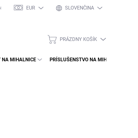
EUR
SLOVENČINA
asto kladené otázky
WOW Club
Osobné vyzdvihnutie
Tím 
PRÁZDNY KOŠÍK
NÁKUPNÝ
KOŠÍK
 NA MIHALNICE
PRÍSLUŠENSTVO NA MIHALNICE
 €
57 € bez DPH
otková
LADOM
(1 KS)