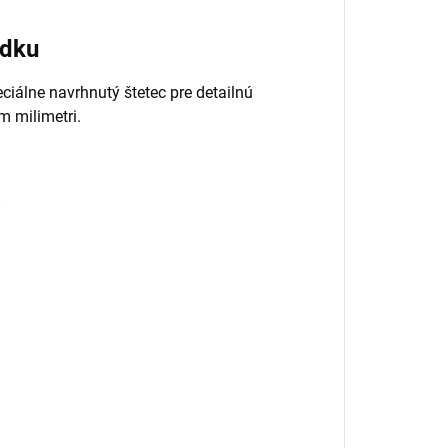
edku
eciálne navrhnutý štetec pre detailnú
m milimetri.
?