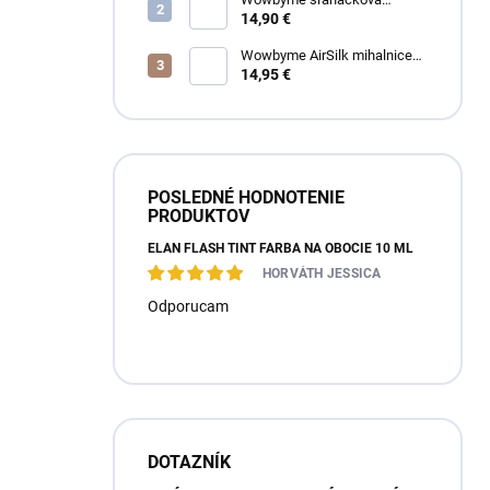
čistiaca pena na mihalnice a
14,90 €
obočie
Wowbyme AirSilk mihalnice
SPIRE mix
14,95 €
POSLEDNÉ HODNOTENIE
PRODUKTOV
ÉLAN FLASH TINT FARBA NA OBOČIE 10 ML
HORVÁTH JESSICA
Odporucam
DOTAZNÍK