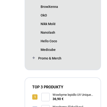
BrowXenna
OkO
Nikk Molé
Nanolash
Hello Coco
Medicube
Promo & Merch
TOP 3 PRODUKTY
Wowbyme lepidlo UV Unique
Extreme 4ml
36,90 €
Wowbyme šľahačková