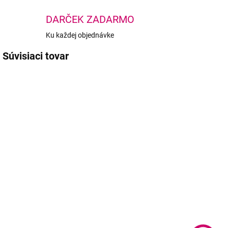
DARČEK ZADARMO
Ku každej objednávke
Súvisiaci tovar
NOVINKA
NOVINKA
NOV
TIP
BEACH PLEASE
SKLADOM
SKLADOM
(1 KS)
(1 KS)
MAXYMOVA
MAXYMOVA
magnetický
Eyelash
A
štetec č. 4
Strengthening
-
sérum na
13 €