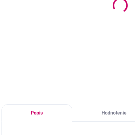
mihalnice a
10,57 € bez DPH
2
obočie 5 ml
27,90 €
Do košíka
22,68 € bez DPH
Profesionálny
P
štetec s jemnou
Do košíka
n
zaoblenou špičkou
m
na aplikáciu
k
Posilňujúce sérum
čistiacej peny, sér a
š
na riasy vhodné aj
ošetrujúcich
u
pri predĺžených
produktov na riasy
d
riasach, ktoré
a obočie.
z
podporuje rast a
chráni prirodzené
riasy.
Popis
Hodnotenie