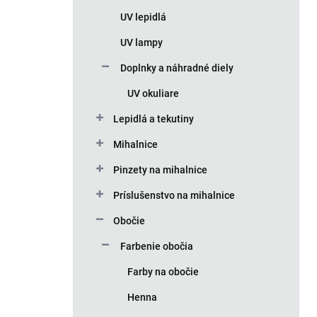
n
UV lepidlá
e
l
UV lampy
Doplnky a náhradné diely
UV okuliare
Lepidlá a tekutiny
Mihalnice
Pinzety na mihalnice
Príslušenstvo na mihalnice
Obočie
Farbenie obočia
Farby na obočie
Henna