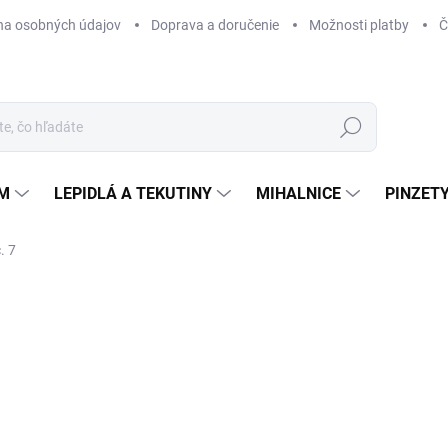
na osobných údajov
Doprava a doručenie
Možnosti platby
Č
Hľadať
ÉM
LEPIDLÁ A TEKUTINY
MIHALNICE
PINZETY
. 7
Neohodnotené
Podrobnosti hodnotenia
NOVINKA
13
10,
Jedn
SK