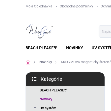
Prejsť
Moja Objednávka
Obchodné podmienky
Ochra
na
obsah
BEACH PLEASE🌴
NOVINKY
UV SYST
Domov
Novinky
MAXYMOVA magnetický štetec č
B
Kategórie
o
Preskočiť
č
kategórie
n
BEACH PLEASE🌴
ý
Novinky
p
a
UV systém