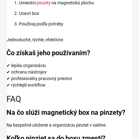
Umiestni
pinzety
na magnetickú plochu
Uzavri box
Používaj podľa potreby
Jednoduché, rýchle, efektívne.
Čo získaš jeho používaním?
✔ lepšiu organizáciu
✔ ochranu nástrojov
✔ profesionálny pracovný priestor
✔ rýchlejší workflow
FAQ
Na čo slúži magnetický box na pinzety?
Na bezpečné uloženie a organizáciu pinziet v salóne.
Koľko pinziet sa do boxu zmestí?