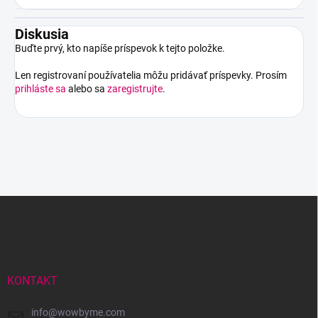
Diskusia
Buďte prvý, kto napíše príspevok k tejto položke.
Len registrovaní používatelia môžu pridávať príspevky. Prosím
prihláste sa
alebo sa
zaregistrujte
.
Z
á
p
ä
t
i
KONTAKT
e
info
@
wowbyme.com