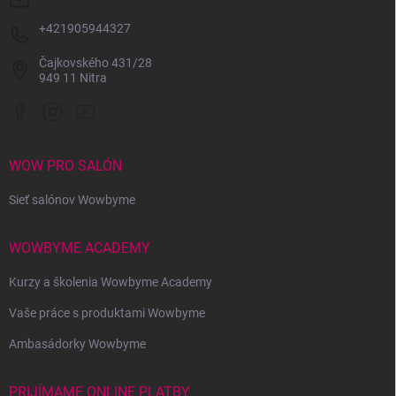
+421905944327
Čajkovského 431/28
949 11 Nitra
WOW PRO SALÓN
Sieť salónov Wowbyme
WOWBYME ACADEMY
Kurzy a školenia Wowbyme Academy
Vaše práce s produktami Wowbyme
Ambasádorky Wowbyme
PRIJÍMAME ONLINE PLATBY