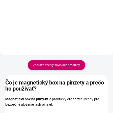
Typ – Mink Zakrivenie – B, C, CC,
– 12mm Počet riadkov – 16
DD Hrúbka – 0,10-0,20mm Dĺžka
Farba – paleta 11 farieb Kvalita
– mix dĺžok 9,11,13mm Počet
– Prémium
riadkov – 16 Farba – paleta 11
farieb Kvalita – Prémium
Zobraziť všetky súvisiace produkty
Čo je magnetický box na pinzety a prečo
ho používať?
Magnetický box na pinzety
je praktický organizér určený pre
bezpečné uloženie lash pinziet.