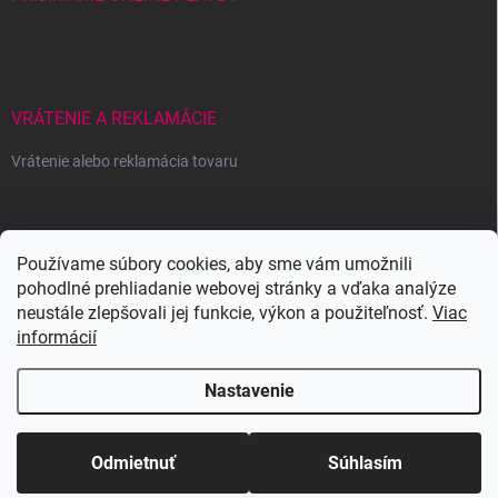
VRÁTENIE A REKLAMÁCIE
Vrátenie alebo reklamácia tovaru
Wowbyme.sk
Používame súbory cookies, aby sme vám umožnili
pohodlné prehliadanie webovej stránky a vďaka analýze
neustále zlepšovali jej funkcie, výkon a použiteľnosť.
Viac
informácií
Nastavenie
Copyright 2026
WOWBYME
. Všetky práva vyhradené.
Upraviť nastavenie
cookies
Odmietnuť
Súhlasím
Vytvoril Shoptet