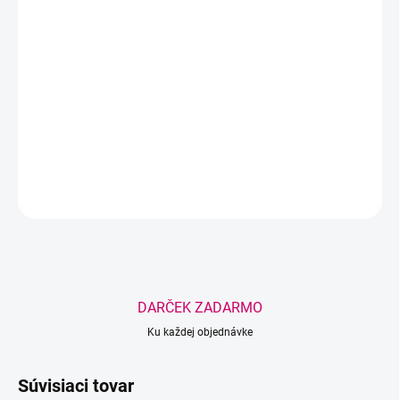
−
+
Pridať do košíka
Magnetický box na pinzety bezpečne uloží až 8 pinziet, chráni ich
pred poškodením a udržiava pracovný priestor prehľadný.
DETAILNÉ INFORMÁCIE
OPÝTAŤ SA
STRÁŽIŤ
Uložiť
DARČEK ZADARMO
Ku každej objednávke
Súvisiaci tovar