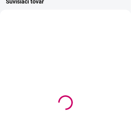
Súvisiaci tovar
NOVINKA
SKLADOM
SKLADOM
(>5 KS)
(2 KS)
Nikk Mole®
Nikk Mole® Post-
kontúrovacia pasta na
Correction Soothing Gel -
obočie PINK, 3.5 g
upokojujúci gél po
epilácii 100 ml
10,30 €
6,90 €
8,37 € bez DPH
5,61 € bez DPH
Do košíka