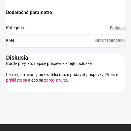
Dodatočné parametre
Kategória
:
Epilácia
EAN
:
4823110802984
Diskusia
Buďte prvý, kto napíše príspevok k tejto položke.
Len registrovaní používatelia môžu pridávať príspevky. Prosím
prihláste sa
alebo sa
zaregistrujte
.
Z