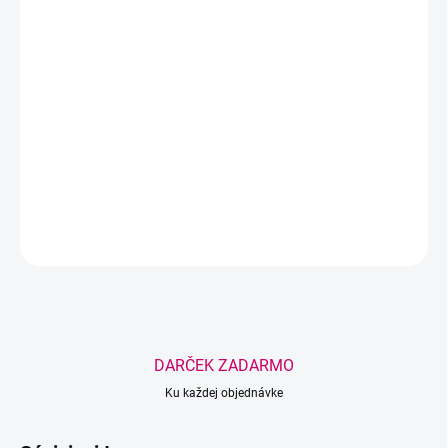
−
+
Pridať do košíka
Regeneračné sérum po epilácii a úprave obočia, ktoré upokojuje
citlivú pokožku, zmierňuje začervenanie a podporuje rýchlu
obnovu bez lepivého pocitu.
DETAILNÉ INFORMÁCIE
OPÝTAŤ SA
STRÁŽIŤ
Uložiť
DARČEK ZADARMO
Ku každej objednávke