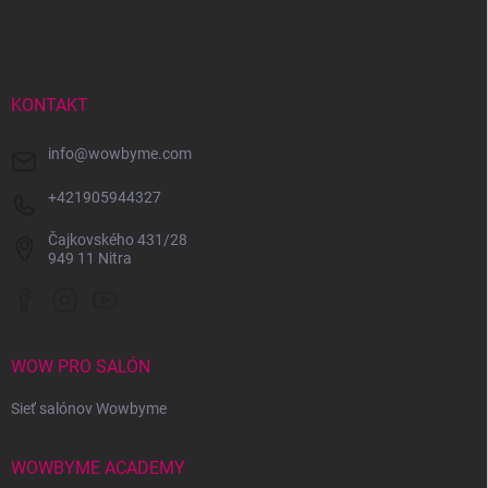
á
p
ä
t
i
KONTAKT
e
info
@
wowbyme.com
+421905944327
Čajkovského 431/28
949 11 Nitra
WOW PRO SALÓN
Sieť salónov Wowbyme
WOWBYME ACADEMY