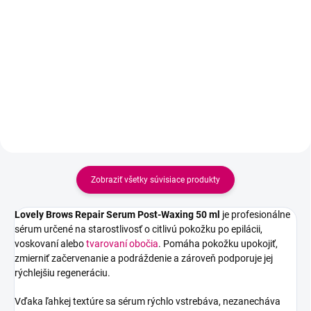
Do košíka
Profesionálna kontúrovacia
pasta na obočie Nikk Mole Brow
Upokojujúci gél po epilácii a
Paste Mini Pink pomáha presne
úprave obočia, ktorý pomáha
vytvoriť ideálny tvar obočia pred
zmierniť začervenanie, svrbenie a
farbením. Zaisťuje čisté línie,
podráždenie pokožky. Obsahuje
kontrolu symetrie a jednoduché
mentol a aloe vera pre chladivý,
modelovanie.
regeneračný a komfortný efekt.
Zobraziť všetky súvisiace produkty
Lovely Brows Repair Serum Post-Waxing 50 ml
je profesionálne
sérum určené na starostlivosť o citlivú pokožku po epilácii,
voskovaní alebo
tvarovaní obočia
. Pomáha pokožku upokojiť,
zmierniť začervenanie a podráždenie a zároveň podporuje jej
rýchlejšiu regeneráciu.
Vďaka ľahkej textúre sa sérum rýchlo vstrebáva, nezanecháva