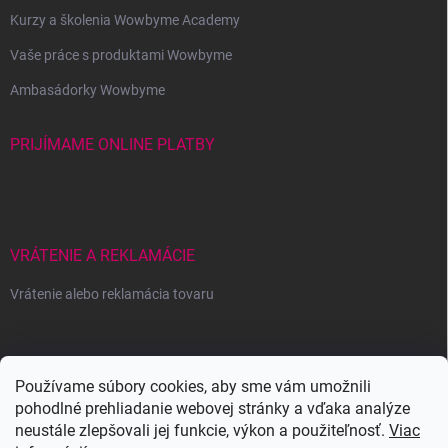
Kurzy a školenia Wowbyme Academy
Vaše práce s produktami Wowbyme
Ambasádorky Wowbyme
PRIJÍMAME ONLINE PLATBY
VRÁTENIE A REKLAMÁCIE
Vrátenie alebo reklamácia tovaru
Wowbyme.sk
Používame súbory cookies, aby sme vám umožnili
pohodlné prehliadanie webovej stránky a vďaka analýze
neustále zlepšovali jej funkcie, výkon a použiteľnosť.
Viac