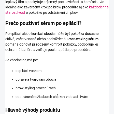
lepkavý film a poskytuje príjemný pocit sviežosti a komfortu. Je
ideálne ako záverečný krok po brow procedúre aj ako
každodenná
starostlivosť
o pokožku po odstránení chĺpkov.
Prečo používať sérum po epilácii?
Po epilácii alebo korekcii obočia môže byť pokožka dočasne
citlivá, začervenaná alebo podráždená.
Post-waxing sérum
pomáha obnoviť prirodzený komfort pokožky, podporuje jej
ochrannú bariéru a znižuje pocit napätia po procedúre.
Je vhodné najmä po:
depilácii voskom
úprave a tvarovaní obočia
brow styling procedúrach
odstránení nežiaducich chĺpkov v oblasti tváre
Hlavné výhody produktu