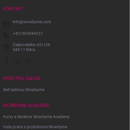
t
i
KONTAKT
e
info
@
wowbyme.com
+421905944327
Čajkovského 431/28
949 11 Nitra
WOW PRO SALÓN
Sieť salónov Wowbyme
WOWBYME ACADEMY
Kurzy a školenia Wowbyme Academy
Vaše práce s produktami Wowbyme