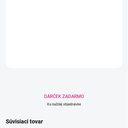
−
+
Pridať do košíka
Profesionálny aktivátor EKKO Beauty zintenzívňuje farbu henny,
predlžuje jej trvácnosť a znižuje spotrebu farbiacej zmesi. Pre
sýtejšie a dlhšie trvajúce výsledky.
DETAILNÉ INFORMÁCIE
OPÝTAŤ SA
STRÁŽIŤ
Uložiť
DARČEK ZADARMO
Ku každej objednávke
Súvisiaci tovar