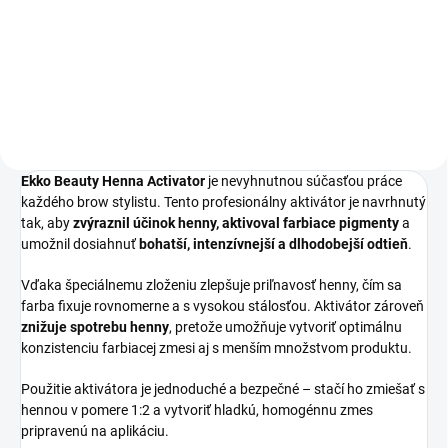
Ekko Beauty v sete 8 odtieňov.
Poskytuje intenzívne farbenie
chĺpkov aj pokožky, podporuje
rast obočia a umožňuje miešať
dokonalé odtiene pre každú
klientku.
Ekko Beauty Henna Activator
je nevyhnutnou súčasťou práce
každého brow stylistu. Tento profesionálny aktivátor je navrhnutý
tak, aby
zvýraznil účinok henny, aktivoval farbiace pigmenty
a
umožnil dosiahnuť
bohatší, intenzívnejší a dlhodobejší odtieň
.
Vďaka špeciálnemu zloženiu zlepšuje priľnavosť henny, čím sa
farba fixuje rovnomerne a s vysokou stálosťou. Aktivátor zároveň
znižuje spotrebu henny
, pretože umožňuje vytvoriť optimálnu
konzistenciu farbiacej zmesi aj s menším množstvom produktu.
Použitie aktivátora je jednoduché a bezpečné – stačí ho zmiešať s
hennou v pomere 1:2 a vytvoriť hladkú, homogénnu zmes
pripravenú na aplikáciu.