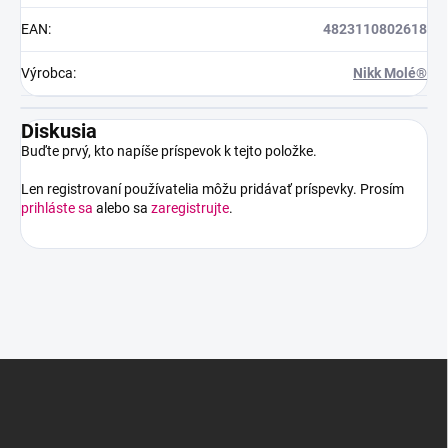
EAN
:
4823110802618
Výrobca
:
Nikk Molé®
Diskusia
Buďte prvý, kto napíše príspevok k tejto položke.
Len registrovaní používatelia môžu pridávať príspevky. Prosím
prihláste sa
alebo sa
zaregistrujte
.
Z
á
p
ä