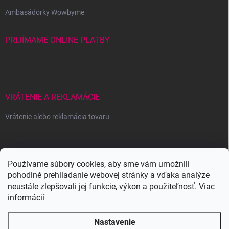
Ambasádorky Wowbyme
PRIJÍMAME ONLINE PLATBY
VRÁTENIE A REKLAMÁCIE
Vrátenie alebo reklamácia tovaru
Wowbyme.sk
Používame súbory cookies, aby sme vám umožnili
pohodlné prehliadanie webovej stránky a vďaka analýze
neustále zlepšovali jej funkcie, výkon a použiteľnosť.
Viac
informácií
Nastavenie