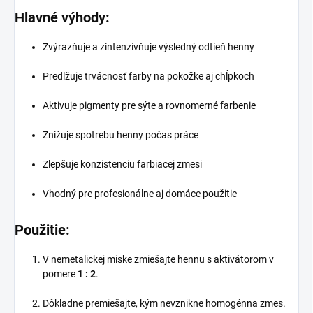
Hlavné výhody:
Zvýrazňuje a zintenzívňuje výsledný odtieň henny
Predlžuje trvácnosť farby na pokožke aj chĺpkoch
Aktivuje pigmenty pre sýte a rovnomerné farbenie
Znižuje spotrebu henny počas práce
Zlepšuje konzistenciu farbiacej zmesi
Vhodný pre profesionálne aj domáce použitie
Použitie:
V nemetalickej miske zmiešajte hennu s aktivátorom v
pomere
1 : 2
.
Dôkladne premiešajte, kým nevznikne homogénna zmes.