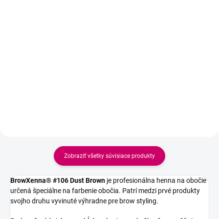
25,20 €
20,24 € bez DPH
20,49 € bez DPH
Detail
Do košíka
Nasýtený tmavohnedý odtieň
Balenie – vrecko 6g Odtieň –
vhodný pre ženy s hnedými
#108 Wood Wine
vlasmi a očami. Farbenie
pokožky až 14 dní a chĺpkov až 6
týždňov.
Zobraziť všetky súvisiace produkty
BrowXenna® #106 Dust Brown
je profesionálna henna na obočie
určená špeciálne na farbenie obočia. Patrí medzi prvé produkty
svojho druhu vyvinuté výhradne pre brow styling.