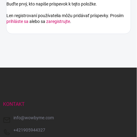
Buďte prvý, kto napíše príspevok k tejto položke.
Len registrovaní používatelia môžu pridávať príspevky. Prosím
prihláste sa
alebo sa
zaregistrujte
.
Z
á
p
ä
t
i
KONTAKT
e
info
@
wowbyme.com
+421905944327