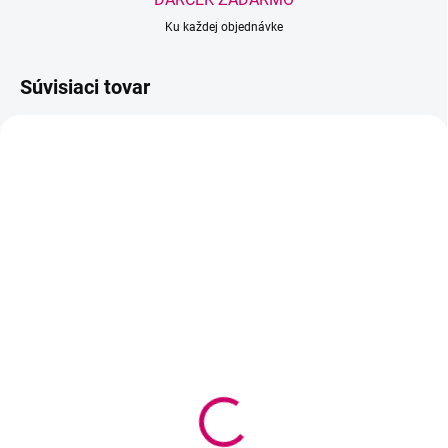
Ku každej objednávke
Súvisiaci tovar
SKLADOM
VYPREDANÉ
(1 KS)
BrowXenna® Henna na
BrowXenna® Henna na
obočie #107 Dark Earth
obočie #108 Wood Wine
vrecko 6g
vrecko 6g
24,90 €