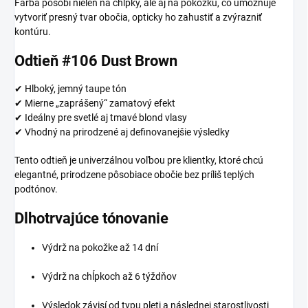
Farba pôsobí nielen na chĺpky, ale aj na pokožku, čo umožňuje
vytvoriť presný tvar obočia, opticky ho zahustiť a zvýrazniť
kontúru.
Odtieň #106 Dust Brown
✔ Hlboký, jemný taupe tón
✔ Mierne „zaprášený“ zamatový efekt
✔ Ideálny pre svetlé aj tmavé blond vlasy
✔ Vhodný na prirodzené aj definovanejšie výsledky
Tento odtieň je univerzálnou voľbou pre klientky, ktoré chcú
elegantné, prirodzene pôsobiace obočie bez príliš teplých
podtónov.
Dlhotrvajúce tónovanie
Výdrž na pokožke až 14 dní
Výdrž na chĺpkoch až 6 týždňov
Výsledok závisí od typu pleti a následnej starostlivosti