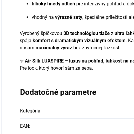
hlboký hnedý odtieň
pre intenzívny pohľad a dok
vhodný na
výrazné sety
, špeciálne príležitosti 
Vyrobený špičkovou
3D technológiou tlače
z
ultra ľa
spája
komfort s dramatickým vizuálnym efektom
. Ka
riasam
maximálny výraz
bez zbytočnej ťažkosti.
✨
Air Silk LUXSPIRE – luxus na pohľad, ľahkosť na n
Pre look, ktorý hovorí sám za seba.
Dodatočné parametre
Kategória
:
EAN
: