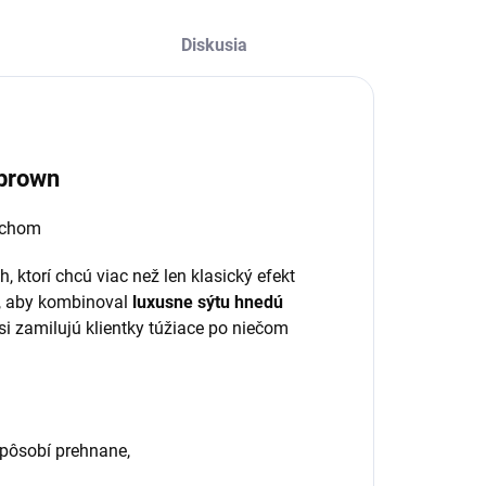
fekt Mix dĺžok - 8-
5mm na 16
Diskusia
iadkoch Farba -
mavá hnedá
očet v balení -
60ks
 brown
ychom
h, ktorí chcú viac než len klasický efekt
ak, aby kombinoval
luxusne sýtu hnedú
 si zamilujú klientky túžiace po niečom
epôsobí prehnane,