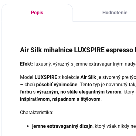
15mm na 16
revolučnej 3D
e
riadkoch Počet v
technológii výroby
1
Popis
Hodnotenie
balení - 160ks
a prémiovému PBT
r
Silk vláknu sú
t
ultraľahké,
P
dokonale čierne a...
1
Air Silk mihalnice LUXSPIRE espresso
Efekt:
luxusný, výrazný s jemne extravagantným nád
Model
LUXSPIRE
z kolekcie
Air Silk
je stvorený pre týc
– chcú
pôsobiť výnimočne
. Tento typ je navrhnutý t
farbu
s
výrazným, no stále elegantným tvarom
, ktorý
inšpiratívnom, nápadnom a štýlovom
.
Charakteristika:
jemne extravagantný dizajn
, ktorý však nikdy n