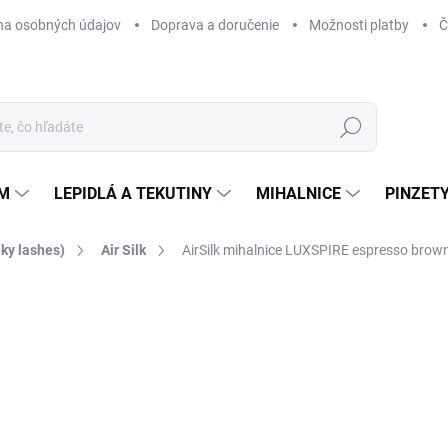
na osobných údajov
Doprava a doručenie
Možnosti platby
Č
Hľadať
ÉM
LEPIDLÁ A TEKUTINY
MIHALNICE
PINZETY
ky lashes)
Air Silk
AirSilk mihalnice LUXSPIRE espresso brow
Neohodnotené
Podrobnosti hodnotenia
AKCIA
od
od
Jedn
ZVO