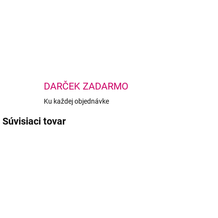
DETA
DARČEK ZADARMO
Ku každej objednávke
Súvisiaci tovar
AKCIA
AKCIA
AKC