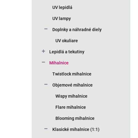
n
UV lepidlá
e
l
UV lampy
Doplnky a náhradné diely
UV okuliare
Lepidlá a tekutiny
Mihalnice
Twistlock mihalnice
Objemové mihalnice
Wispy mihalnice
Flare mihalnice
Blooming mihalnice
Klasické mihalnice (1:1)