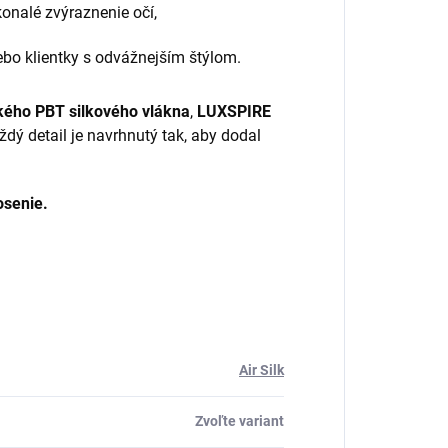
onalé zvýraznenie očí,
alebo klientky s odvážnejším štýlom.
hkého PBT silkového vlákna
,
LUXSPIRE
ždý detail je navrhnutý tak, aby dodal
osenie.
Air Silk
Zvoľte variant