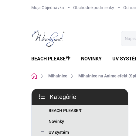
Prejsť
Moja Objednávka
Obchodné podmienky
Ochra
na
obsah
BEACH PLEASE🌴
NOVINKY
UV SYST
Domov
Mihalnice
Mihalnice na Anime efekt (Spi
B
Kategórie
o
Preskočiť
č
kategórie
n
BEACH PLEASE🌴
ý
Novinky
p
a
UV systém