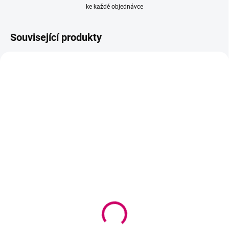
ke každé objednávce
Související produkty
AKCE
AKCE
VYPRODÁNO
VYPRODÁNO
Wowbyme Sada Primer
Wowbyme Sada Primer
Coconut 15ml + Gelové
Coconut 15ml + Gelové
Podložky + Mikro
Podložky + Mikro
kartáčky 2 mm
Kartáčky 1,2 mm
272 Kč
272 Kč