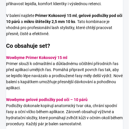
přilnavost lepidla, komfort klientky i výslednou retenci.
V balení najdete
Primer Kokosový 15 ml
,
gelové podložky pod oči
10 párů
a
mikro štětečky 2,5 mm 10 ks
. Tato kombinace je
vhodná pro profesionální lash stylistky, které chtějí pracovat
přesně, čistě a efektivně.
Co obsahuje set?
Wowbyme Primer Kokosový 15 ml
Primer slouží k odmaštění a důkladnému očištění přírodních řas
před aplikací umělých řas. Pomáhá připravit povrch řas tak, aby
se lepidlo lépe navázalo a prodloužené řasy měly delší výdrž. Nové
balení s kapátkem umožňuje přesnější dávkování a pohodlnou
aplikaci.
Wowbyme gelové podložky pod oči – 10 párů
Podložky dokonale kopírují anatomický tvar oka, chrání spodní
řasy a oční víčko během aplikace. Zároveň obsahují výživné a
hydratační složky, které pomáhají zvlhčit kůži v očním okolí během
procedury. Každý pár je balen samostatně.