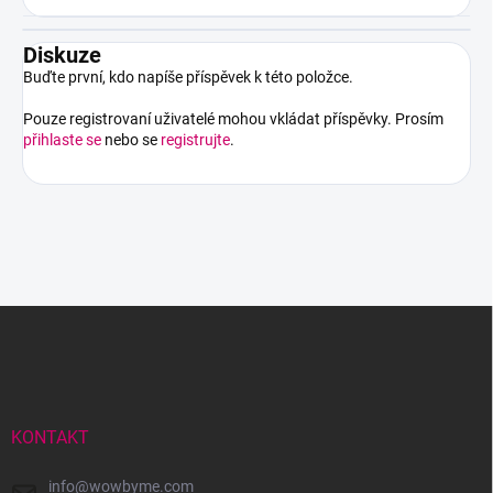
Diskuze
Buďte první, kdo napíše příspěvek k této položce.
Pouze registrovaní uživatelé mohou vkládat příspěvky. Prosím
přihlaste se
nebo se
registrujte
.
Z
á
p
a
t
í
KONTAKT
info
@
wowbyme.com