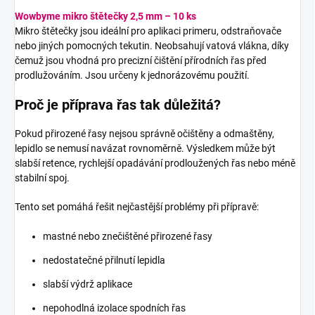
Wowbyme mikro štětečky 2,5 mm – 10 ks
Mikro štětečky jsou ideální pro aplikaci primeru, odstraňovače
nebo jiných pomocných tekutin. Neobsahují vatová vlákna, díky
čemuž jsou vhodná pro precizní čištění přírodních řas před
prodlužováním. Jsou určeny k jednorázovému použití.
Proč je příprava řas tak důležitá?
Pokud přirozené řasy nejsou správně očištěny a odmaštěny,
lepidlo se nemusí navázat rovnoměrně. Výsledkem může být
slabší retence, rychlejší opadávání prodloužených řas nebo méně
stabilní spoj.
Tento set pomáhá řešit nejčastější problémy při přípravě:
mastné nebo znečištěné přirozené řasy
nedostatečné přilnutí lepidla
slabší výdrž aplikace
nepohodlná izolace spodních řas