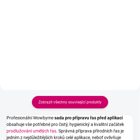
221 Kč bez DPH
221 Kč bez DPH
Detail
Detail
Zvýhodněná sada pro přípravu
Zvýhodněná sada pro přípravu
řas před prodlužováním - ideální
řas před prodlužováním - ideální
kombinace pro odmaštění
kombinace pro odmaštění
přírodních řas, ochranu spodních
přírodních řas, ochranu spodních
řas a přesnou aplikaci
řas a přesnou aplikaci
přípravných tekutin.
přípravných tekutin.
Zobrazit všechny související produkty
Profesionální Wowbyme
sada pro přípravu řas před aplikací
obsahuje vše potřebné pro čistý, hygienický a kvalitní začátek
prodlužování umělých řas
. Správná příprava přírodních řas je
jedním z nejdůležitějších kroků celé aplikace, neboť ovlivňuje