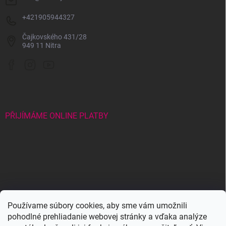
+421905944327
Čajkovského 431/28
949 11 Nitra
PŘIJÍMÁME ONLINE PLATBY
Wowbyme.com
Používame súbory cookies, aby sme vám umožnili
pohodlné prehliadanie webovej stránky a vďaka analýze
Maxymova
Maxymova