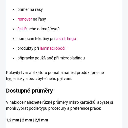
primer na řasy
remover
na řasy
čistič
nebo odmašťovač
pomocné tekutiny při
lash liftingu
produkty při
laminaci obočí
přípravky používané při microbladingu
Kulovitý tvar aplikátoru pomáhá nanést produkt přesně,
hygienicky a bez zbytečného plýtvání.
Dostupné průměry
V nabídce naleznete různé průměry mikro kartáčků, abyste si
mohli vybrat podle typu procedury a preference práce:
1,2 mm | 2 mm | 2,5 mm