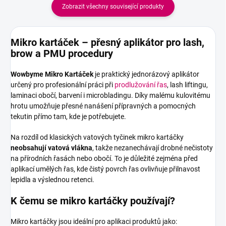
Zobrazit všechny související produkty
Mikro kartáček – přesný aplikátor pro lash,
brow a PMU procedury
Wowbyme Mikro Kartáček
je praktický jednorázový aplikátor
určený pro profesionální práci při
prodlužování řas
, lash liftingu,
laminaci obočí, barvení i microbladingu. Díky malému kulovitému
hrotu umožňuje přesné nanášení přípravných a pomocných
tekutin přímo tam, kde je potřebujete.
Na rozdíl od klasických vatových tyčinek mikro kartáčky
neobsahují vatová vlákna
, takže nezanechávají drobné nečistoty
na přírodních řasách nebo obočí. To je důležité zejména před
aplikací umělých řas, kde čistý povrch řas ovlivňuje přilnavost
lepidla a výslednou retenci.
K čemu se mikro kartáčky používají?
Mikro kartáčky jsou ideální pro aplikaci produktů jako: