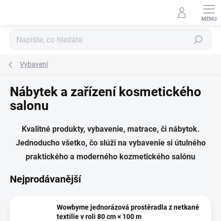
Přejít
na
obsah
Hledat
Vybavení
Nábytek a zařízení kosmetického
salonu
Kvalitné produkty, vybavenie, matrace, či nábytok.
Jednoducho všetko, čo slúži na vybavenie si útulného
praktického a moderného kozmetického salónu
Nejprodávanější
Wowbyme jednorázová prostěradla z netkané
textilie v roli 80 cm × 100 m