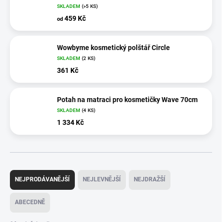
SKLADEM
(>5 KS)
459 Kč
od
Wowbyme kosmetický polštář Circle
SKLADEM
(2 KS)
361 Kč
Potah na matraci pro kosmetičky Wave 70cm
SKLADEM
(4 KS)
1 334 Kč
Ř
a
NEJPRODÁVANĚJŠÍ
NEJLEVNĚJŠÍ
NEJDRAŽŠÍ
z
e
ABECEDNĚ
n
í