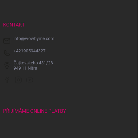
v
n
p
k
í
a
y
t
v
ý
í
KONTAKT
p
i
info
@
wowbyme.com
s
u
+421905944327
Čajkovského 431/28
949 11 Nitra
PŘIJÍMÁME ONLINE PLATBY