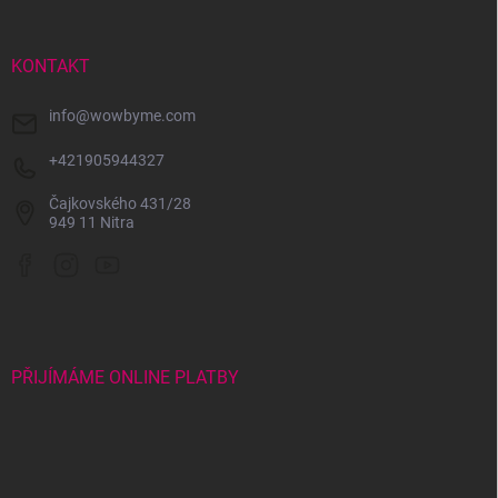
í
a
y
t
v
ý
í
KONTAKT
p
i
info
@
wowbyme.com
s
u
+421905944327
Čajkovského 431/28
949 11 Nitra
PŘIJÍMÁME ONLINE PLATBY