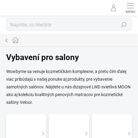
Přejít
na
obsah
Hledat
Domů
Vybavení pro salony
Wowbyme sa venuje kozmetičkám komplexne, a preto čím ďalej
viac pribúdajú v našej ponuke aj produkty, pre vybavenie
samotných salónov. Nájdete u nás dizajnové LWD svietlivá MOON
ako aj kolekciu kvalitných penových matracov pre kozmetické
salóny Velour.