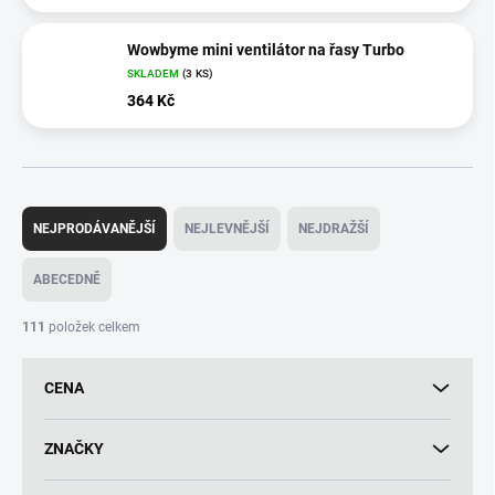
Wowbyme mini ventilátor na řasy Turbo
SKLADEM
(3 KS)
364 Kč
Ř
a
NEJPRODÁVANĚJŠÍ
NEJLEVNĚJŠÍ
NEJDRAŽŠÍ
z
e
ABECEDNĚ
n
í
111
položek celkem
p
r
CENA
o
d
u
ZNAČKY
k
t