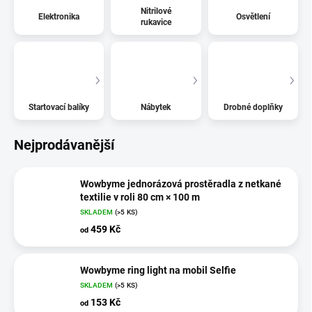
Nitrilové
Elektronika
Osvětlení
rukavice
Startovací balíky
Nábytek
Drobné doplňky
Nejprodávanější
Wowbyme jednorázová prostěradla z netkané
textilie v roli 80 cm × 100 m
SKLADEM
(>5 KS)
459 Kč
od
Wowbyme ring light na mobil Selfie
SKLADEM
(>5 KS)
153 Kč
od