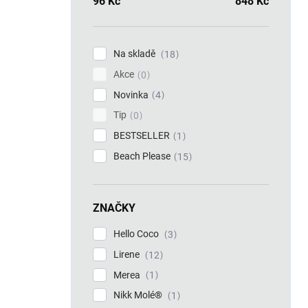
96
Kč
848
Kč
Na skladě
18
Akce
0
Novinka
4
Tip
0
BESTSELLER
1
Beach Please
15
ZNAČKY
Hello Coco
3
Lirene
12
Merea
1
Nikk Molé®
1