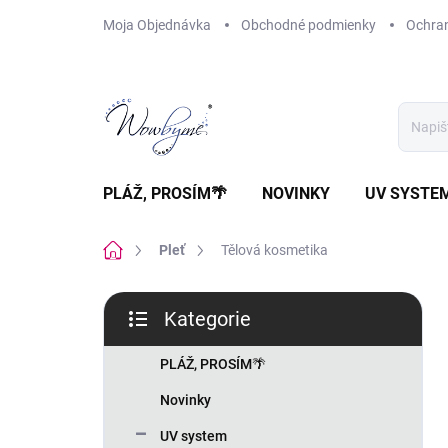
Přejít
Moja Objednávka
Obchodné podmienky
Ochra
na
obsah
PLÁŽ, PROSÍM🌴
NOVINKY
UV SYSTE
Domů
Pleť
Tělová kosmetika
P
Kategorie
o
Přeskočit
s
kategorie
t
PLÁŽ, PROSÍM🌴
r
Novinky
a
n
UV system