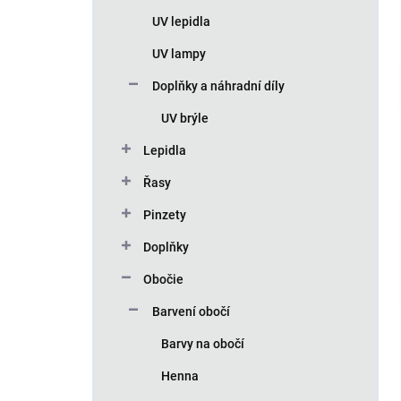
n
UV lepidla
í
p
UV lampy
a
n
Doplňky a náhradní díly
e
UV brýle
l
Lepidla
Řasy
Pinzety
Doplňky
Obočie
Barvení obočí
Barvy na obočí
Henna