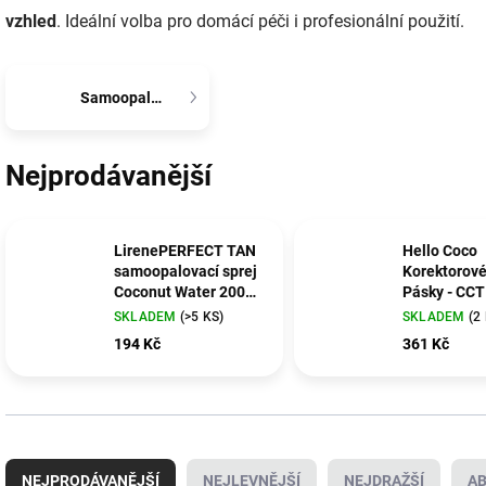
vzhled
. Ideální volba pro domácí péči i profesionální použití.
Samoopalování
Nejprodávanější
LirenePERFECT TAN
Hello Coco
samoopalovací sprej
Korektorové
Coconut Water 200
Pásky - CCT
ml
SKLADEM
(>5 KS)
SKLADEM
(2
194 Kč
361 Kč
Ř
a
NEJPRODÁVANĚJŠÍ
NEJLEVNĚJŠÍ
NEJDRAŽŠÍ
A