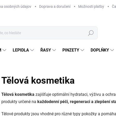
na osobných údajov
Doprava a doručení
Možnosti platby
Ča
Hledat
M
LEPIDLA
ŘASY
PINZETY
DOPLŇKY
Tělová kosmetika
Tělová kosmetika
zajišťuje optimální hydrataci, výživu a ochra
produkty určené na
každodenní péči, regeneraci a zlepšení s
Tělové produkty jsou vhodné pro různé typy pokožky a pomáhaj