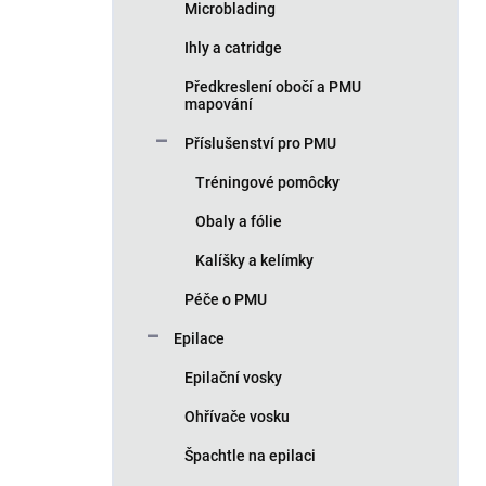
Microblading
Ihly a catridge
Předkreslení obočí a PMU
mapování
Příslušenství pro PMU
Tréningové pomôcky
Obaly a fólie
Kalíšky a kelímky
Péče o PMU
Epilace
Epilační vosky
Ohřívače vosku
Špachtle na epilaci