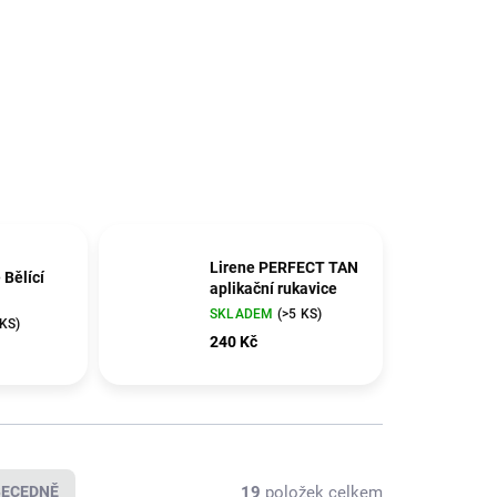
Lirene PERFECT TAN
 Bělící
aplikační rukavice
SKLADEM
(>5 KS)
 KS)
240 Kč
19
položek celkem
BECEDNĚ