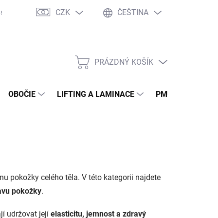
CZK
ČEŠTINA
sto kladené otázky
WOW Club
Osobné vyzdvihnutie
Tím W
PRÁZDNÝ KOŠÍK
NÁKUPNÍ
KOŠÍK
OBOČIE
LIFTING A LAMINACE
PMU
EPILA
nu pokožky celého těla. V této kategorii najdete
tavu pokožky
.
í udržovat její
elasticitu, jemnost a zdravý