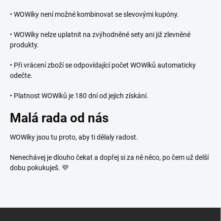
• WOWíky není možné kombinovat se slevovými kupóny.
• WOWíky nelze uplatnit na zvýhodněné sety ani již zlevněné
produkty.
• Při vrácení zboží se odpovídající počet WOWíků automaticky
odečte.
• Platnost WOWíků je 180 dní od jejich získání.
Malá rada od nás
WOWíky jsou tu proto, aby ti dělaly radost.
Nenechávej je dlouho čekat a dopřej si za ně něco, po čem už delší
dobu pokukuješ. 💜
Z