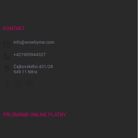
á
p
a
t
í
KONTAKT
info
@
wowbyme.com
+421905944327
Čajkovského 431/28
949 11 Nitra
PŘIJÍMÁME ONLINE PLATBY