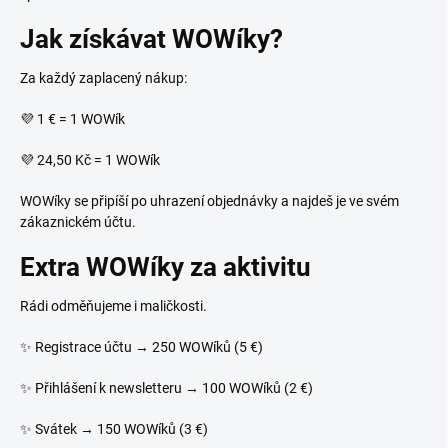
Jak získávat WOWíky?
Za každý zaplacený nákup:
💜 1 € = 1 WOWík
💜 24,50 Kč = 1 WOWík
WOWíky se připíší po uhrazení objednávky a najdeš je ve svém
zákaznickém účtu.
Extra WOWíky za aktivitu
Rádi odměňujeme i maličkosti.
✨ Registrace účtu → 250 WOWíků (5 €)
✨ Přihlášení k newsletteru → 100 WOWíků (2 €)
✨ Svátek → 150 WOWíků (3 €)