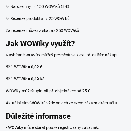
✨ Narozeniny → 150 WOWíků (3 €)
✨ Recenze produktu → 25 WOWíků
Za recenze můžeš získat až 250 WOWíků.
Jak WOWíky využít?
Nasbírané WOWíky můžeš proměnit ve slevu při dalším nákupu.
💜 1 WOWík = 0,02 €
💜 1 WOWík = 0,49 Kč
WOWíky můžeš uplatnit při objednávce od 25 €.
Aktuální stav WOWíků vždy najdeš ve svém zákaznickém účtu.
Důležité informace
• WOWíky může sbírat pouze registrovaný zákazník.