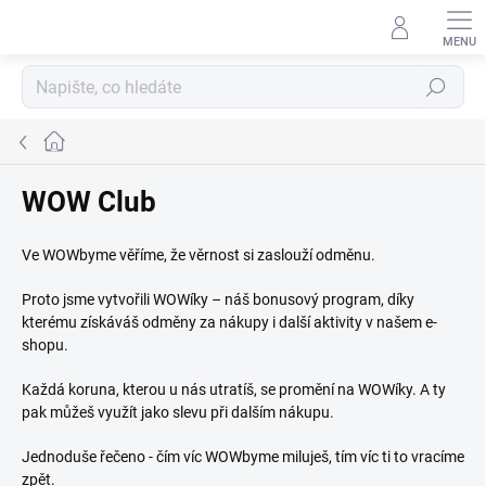
Přejít
na
obsah
Hledat
Domů
WOW Club
Ve WOWbyme věříme, že věrnost si zaslouží odměnu.
Proto jsme vytvořili WOWíky – náš bonusový program, díky
kterému získáváš odměny za nákupy i další aktivity v našem e-
shopu.
Každá koruna, kterou u nás utratíš, se promění na WOWíky. A ty
pak můžeš využít jako slevu při dalším nákupu.
Jednoduše řečeno - čím víc WOWbyme miluješ, tím víc ti to vracíme
zpět.