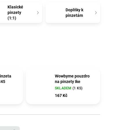
Klasické
Doplňky k
pinzety
pinzetám
(1:1)
inzeta
Wowbyme pouzdro
C45
na pinzety Ike
SKLADEM
(1 KS)
167 Kč