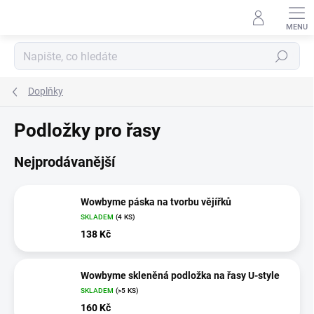
Přejít
na
obsah
Hledat
Doplňky
Podložky pro řasy
Nejprodávanější
Wowbyme páska na tvorbu vějířků
SKLADEM
(4 KS)
138 Kč
Wowbyme skleněná podložka na řasy U-style
SKLADEM
(>5 KS)
160 Kč