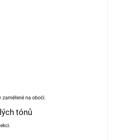
ny zaměřené na obočí.
plých tónů
ekci.