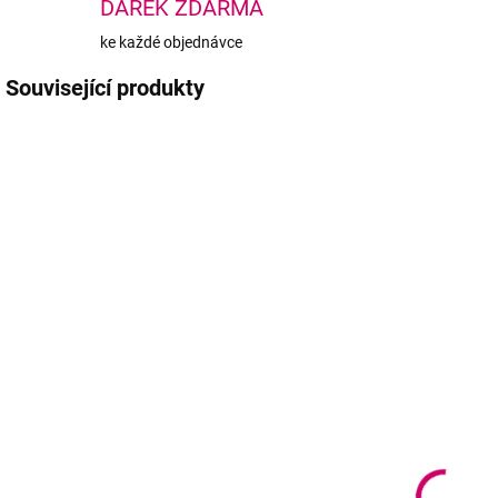
DÁREK ZDARMA
ke každé objednávce
Související produkty
TIP
BEACH PLEASE
SKLADEM
SKLADEM
(>5 KS)
(>5 KS)
ZOLA Tint
ZOLA Epilační
Mixer -
vosk Růžová
korektor
perla - vosk na
o
odstínů pro
obočí 100g
barvy s
194 Kč