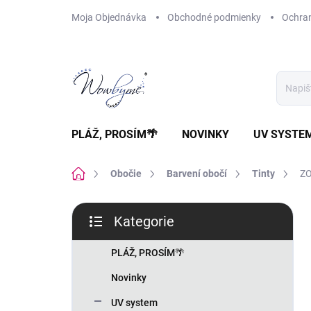
Přejít
Moja Objednávka
Obchodné podmienky
Ochra
na
obsah
PLÁŽ, PROSÍM🌴
NOVINKY
UV SYSTE
Domů
Obočie
Barvení obočí
Tinty
ZO
P
Kategorie
o
Přeskočit
s
kategorie
t
PLÁŽ, PROSÍM🌴
r
Novinky
a
n
UV system