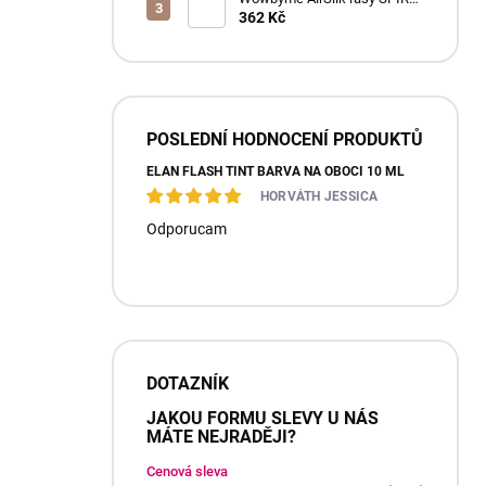
mix
362 Kč
POSLEDNÍ HODNOCENÍ PRODUKTŮ
ÉLAN FLASH TINT BARVA NA OBOČÍ 10 ML
HORVÁTH JESSICA
Odporucam
DOTAZNÍK
JAKOU FORMU SLEVY U NÁS
MÁTE NEJRADĚJI?
Cenová sleva