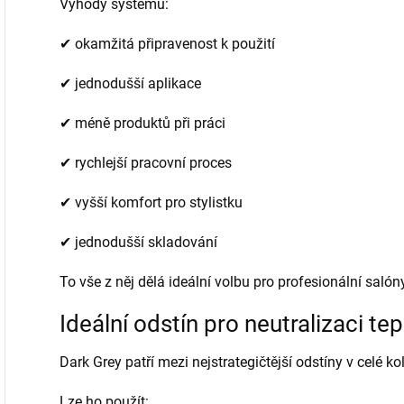
Výhody systému:
✔ okamžitá připravenost k použití
✔ jednodušší aplikace
✔ méně produktů při práci
✔ rychlejší pracovní proces
✔ vyšší komfort pro stylistku
✔ jednodušší skladování
To vše z něj dělá ideální volbu pro profesionální saló
Ideální odstín pro neutralizaci te
Dark Grey patří mezi nejstrategičtější odstíny v celé kol
Lze ho použít: