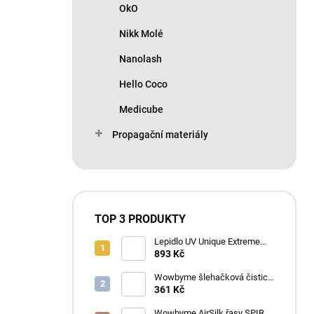
OkO
Nikk Molé
Nanolash
Hello Coco
Medicube
Propagační materiály
TOP 3 PRODUKTY
Lepidlo UV Unique Extreme
4ml
893 Kč
Wowbyme šlehačková čisticí
pěna na řasy a obočí
361 Kč
Wowbyme AirSilk řasy SPIRE