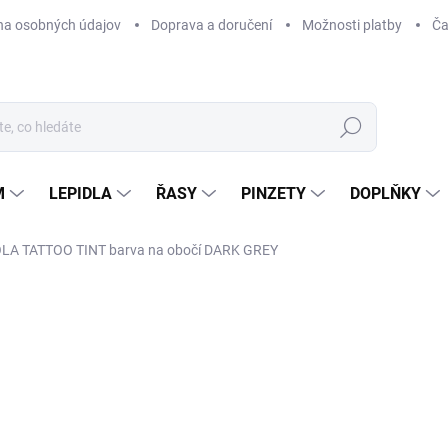
na osobných údajov
Doprava a doručení
Možnosti platby
Ča
Hledat
M
LEPIDLA
ŘASY
PINZETY
DOPLŇKY
LA TATTOO TINT barva na obočí DARK GREY
Neohodnoceno
Podrobnosti hodnocení
4
364
Měr
SK
cena
MOŽ