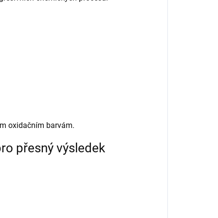
kým oxidačním barvám.
pro přesný výsledek