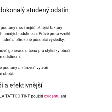
okonalý studený odstín
 podtóny mezi nejdůležitější faktory
h hnědých odstínech. Právě proto vznikl
chladné a přirozeně působící výsledky.
ové generace určená pro stylistky obočí
ým odstínem.
 podtóny a zároveň vytváří
ě obočí.
 a efektivnější
ZOLA TATTOO TINT použití
oxidantu
ani