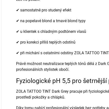
✔ samostatně pro studený efekt
✔ na popelavé blond a tmavé blond typy
✔ u klientek s chladným podtónem vlasů
✔ pro korekci příliš teplých odstínů
✔ při míchání s ostatními odstíny ZOLA TATTOO TINT
Právě možnost neutralizace teplých tónů dělá z Dark G
profesionálních stylistek obočí.
Fyziologické pH 5,5 pro šetrnějš
ZOLA TATTOO TINT Dark Grey pracuje při fyziologickém
prostředí pokožky a chlápků.
Díky tomu nabízí profesionální výsledek bez potřeby 