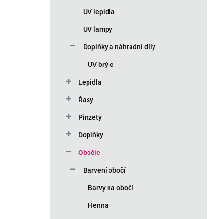
n
UV lepidla
í
p
UV lampy
a
n
Doplňky a náhradní díly
e
UV brýle
l
Lepidla
Řasy
Pinzety
Doplňky
Obočie
Barvení obočí
Barvy na obočí
Henna