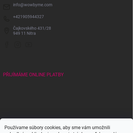
info
@
wowbyme.com
+421905944327
Čajkovského 431/28
949 11 Nitra
PŘIJÍMÁME ONLINE PLATBY
Wowbyme.com
Používame súbory cookies, aby sme vám umožnili