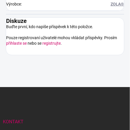
Výrobce
:
ZOLA®
Diskuze
Buďte první, kdo napíše příspěvek k této položce.
Pouze registrovaní uživatelé mohou vkládat příspěvky. Prosím
přihlaste se
nebo se
registrujte
.
Z
á
p
a
t
í
KONTAKT