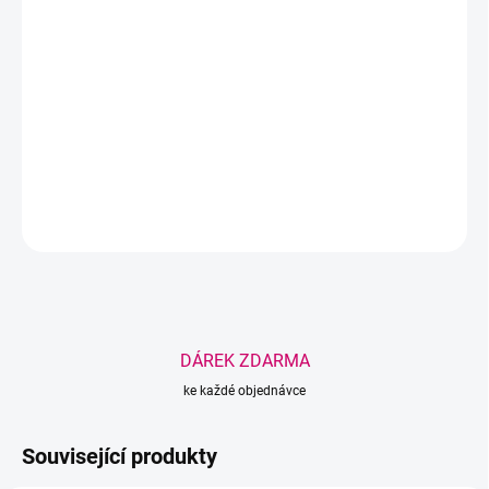
Kompaktní profesionální ohřívač depilačního vosku s výkonem až
120 °C
, určený pro brow stylistky a kosmetické salony. Součástí
balení jsou 3 silikonové kelímky, které usnadňují práci, čištění i
hygienickou výměnu vosku během procedur.
DETAILNÍ INFORMACE
ZEPTAT SE
HLÍDAT
Uložit
DÁREK ZDARMA
ke každé objednávce
Související produkty