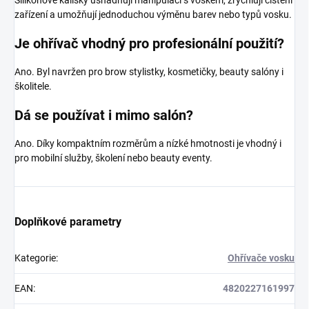
Silikonové kalíšky usnadňují manipulaci s voskem, zrychlují čištění
zařízení a umožňují jednoduchou výměnu barev nebo typů vosku.
Je ohřívač vhodný pro profesionální použití?
Ano. Byl navržen pro brow stylistky, kosmetičky, beauty salóny i
školitele.
Dá se používat i mimo salón?
Ano. Díky kompaktním rozměrům a nízké hmotnosti je vhodný i
pro mobilní služby, školení nebo beauty eventy.
Doplňkové parametry
Kategorie
:
Ohřívače vosku
EAN
:
4820227161997