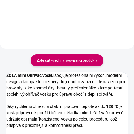
pro hladkou pokožku bez
určený pro precizní depilaci obočí
chloupků. Připraveno k
a citlivých oblastí tváře. Po
okamžitému použití. Klíčové
zahřátí vytváří hladkou, dobře
výhody: • Odstraňuje chloupky od
ovladatelnou konzistenci, která se
kořínků - dlouhodobý efekt •
snadno nanáší v tenké vrstvě a
Vhodné pro citlivou pokožku...
po...
Zobrazit všechny související produkty
ZOLA mini Ohřívač vosku
spojuje profesionální výkon, moderní
design a kompaktní rozměry do jednoho zařízení. Je navržen pro
brow stylistky, kosmetičky i beauty profesionálky, které potřebují
spolehlivý ohřívač vosku pro úpravu obočí a depilaci tváře.
Díky rychlému ohřevu a stabilní pracovní teplotě až do
120 °C
je
vosk připraven k použití během několika minut. Ohřívač zároveň
udržuje optimální konzistenci vosku po celou proceduru, což
přispívá k preciznější a komfortnější práci.